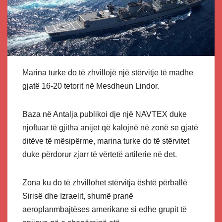
Marina turke do të zhvillojë një stërvitje të madhe
gjatë 16-20 tetorit në Mesdheun Lindor.
Baza në Antalja publikoi dje një NAVTEX duke
njoftuar të gjitha anijet që kalojnë në zonë se gjatë
ditëve të mësipërme, marina turke do të stërvitet
duke përdorur zjarr të vërtetë artilerie në det.
Zona ku do të zhvillohet stërvitja është përballë
Sirisë dhe Izraelit, shumë pranë
aeroplanmbajtëses amerikane si edhe grupit të