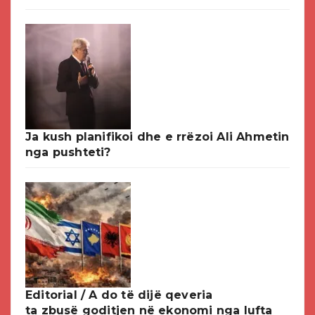
Ja kush planifikoi dhe e rrëzoi Ali Ahmetin
nga pushteti?
Editorial / A do të dijë qeveria
ta zbusë goditjen në ekonomi nga lufta