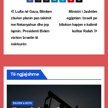
Post
Lufta në Gaza, Blinken
Ministri i Jashtëm
zbulon planin pas takimit
egjiptian: Izraeli po
navigation
me Netanyahun dhe jep
bllokon hapjen e kalimit
lajmin: Presidenti Biden
kufitar Rafah
viziton Izraelin të
mërkurën
Të ngjajshme
RAJONI & BOTA