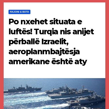
RAJONI & BOTA
Po nxehet situata e
luftës! Turqia nis anijet
përballë Izraelit,
aeroplanmbajtësja
amerikane është aty