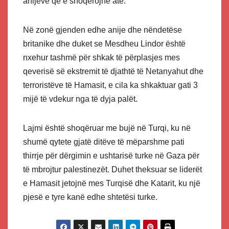
anijeve që e shoqërojnë atë.
Në zonë gjenden edhe anije dhe nëndetëse
britanike dhe duket se Mesdheu Lindor është
nxehur tashmë për shkak të përplasjes mes
qeverisë së ekstremit të djathtë të Netanyahut dhe
terroristëve të Hamasit, e cila ka shkaktuar gati 3
mijë të vdekur nga të dyja palët.
Lajmi është shoqëruar me bujë në Turqi, ku në
shumë qytete gjatë ditëve të mëparshme pati
thirrje për dërgimin e ushtarisë turke në Gaza për
të mbrojtur palestinezët. Duhet theksuar se liderët
e Hamasit jetojnë mes Turqisë dhe Katarit, ku një
pjesë e tyre kanë edhe shtetësi turke.