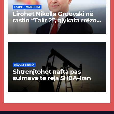
LAJME
MAQEDONI
Lirohet Nikolla Gruevski në
rastin “Talir 2”, gjykata rrëzon
akuzat për ndërtimin e
paligjshëm të selisë së
VMRO-DPMNE-së
RAJONI & BOTA
Shtrenjtohet nafta pas
sulmeve të reja SHBA–Iran