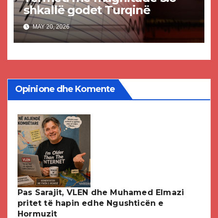
shkallë godet Turqinë
MAY 20, 2026
Opinione dhe Komente
Pas Sarajit, VLEN dhe Muhamed Elmazi
pritet të hapin edhe Ngushticën e
Hormuzit