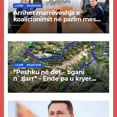
LAJME
MAQEDONI
Arrihet marrëveshja e
koalicionimit në parim mes
Kurtit dhe Abdixhikut
LAJME
MAQEDONI
“Peshku në det – tigani
n`zjarr” – Ende pa u kryer
projekti i tunelit, komuna e
Tetovës nis punimet për
rrugën Tetovë – Prizren