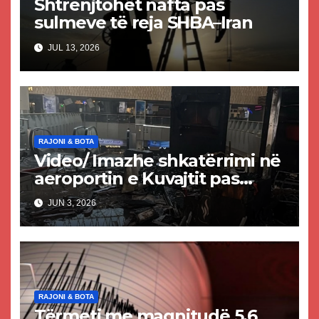
Shtrenjtohet nafta pas
sulmeve të reja SHBA–Iran
JUL 13, 2026
RAJONI & BOTA
Video/ Imazhe shkatërrimi në
aeroportin e Kuvajtit pas
sulmit iranian, një i vdekur
JUN 3, 2026
dhe shumë të plagosur
RAJONI & BOTA
Tërmeti me magnitudë 5.6