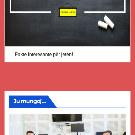
Fakte interesante për jetën!
Ju mungoj...