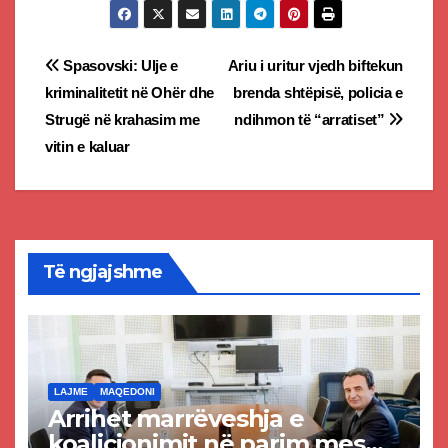
Post
Spasovski: Ulje e
Ariu i uritur vjedh biftekun
kriminalitetit në Ohër dhe
brenda shtëpisë, policia e
navigation
Strugë në krahasim me
ndihmon të “arratiset”
vitin e kaluar
Të ngjajshme
LAJME
MAQEDONI
Arrihet marrëveshja e
koalicionimit në parim mes