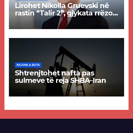
Lirohet Nikolla Gruevski në
rastin “Talir 2”, gjykata rrëzon
akuzat për ndërtimin e
paligjshëm të selisë së
VMRO-DPMNE-së
RAJONI & BOTA
Shtrenjtohet nafta pas
sulmeve të reja SHBA–Iran