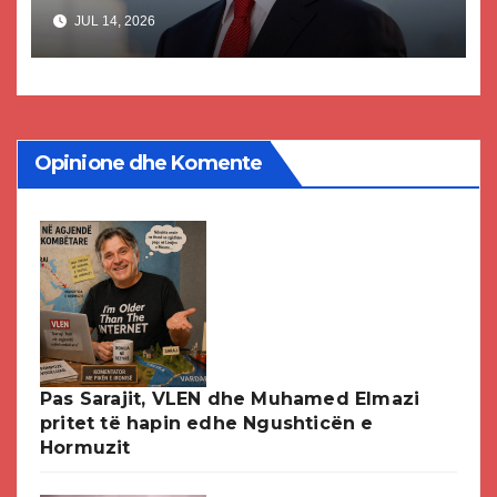
akuzat për ndërtimin e
JUL 14, 2026
paligjshëm të selisë së VMRO-
DPMNE-së
Opinione dhe Komente
Pas Sarajit, VLEN dhe Muhamed Elmazi
pritet të hapin edhe Ngushticën e
Hormuzit