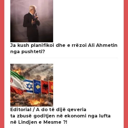
Ja kush planifikoi dhe e rrëzoi Ali Ahmetin
nga pushteti?
Editorial / A do të dijë qeveria
ta zbusë goditjen në ekonomi nga lufta
në Lindjen e Mesme ?!