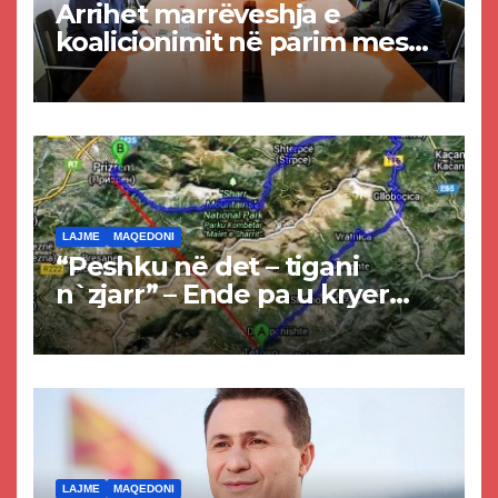
Arrihet marrëveshja e
koalicionimit në parim mes
Kurtit dhe Abdixhikut
LAJME
MAQEDONI
“Peshku në det – tigani
n`zjarr” – Ende pa u kryer
projekti i tunelit, komuna e
Tetovës nis punimet për
rrugën Tetovë – Prizren
LAJME
MAQEDONI