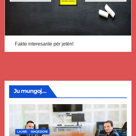
Fakte interesante për jetën!
Ju mungoj...
LAJME
MAQEDONI