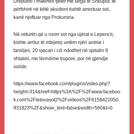
Drejtuesi i makinës tjetër me targa të Shkuput, të
përfshirë në këtë aksident ëahtë arrestuar sot,
kanë njoftuar nga Prokuroria.
Në veturën që u nxorr sot nga ujërat e Lepencit,
kishte arritur të mbijetoj vetëm njëri anëtar i
familjes, 20 vjecari i cili ndodhet në spitalin 8
shtatori, me lënndime trupore, por në gjendje
solide.
https://www.facebook.com/plugins/video.php?
height=314&href=https%3A%2F%2Fwww.faceboo
k.com%2Ftetovasot2%2Fvideos%2F6158422050
931823%2F&show_text=false&width=560&t=0