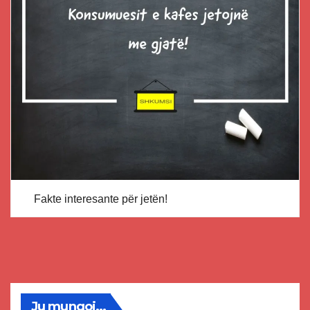
Fakte interesante për jetën!
Ju mungoj...