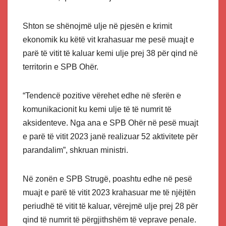
Shton se shënojmë ulje në pjesën e krimit
ekonomik ku këtë vit krahasuar me pesë muajt e
parë të vitit të kaluar kemi ulje prej 38 për qind në
territorin e SPB Ohër.
“Tendencë pozitive vërehet edhe në sferën e
komunikacionit ku kemi ulje të të numrit të
aksidenteve. Nga ana e SPB Ohër në pesë muajt
e parë të vitit 2023 janë realizuar 52 aktivitete për
parandalim”, shkruan ministri.
Në zonën e SPB Strugë, poashtu edhe në pesë
muajt e parë të vitit 2023 krahasuar me të njëjtën
periudhë të vitit të kaluar, vërejmë ulje prej 28 për
qind të numrit të përgjithshëm të veprave penale.