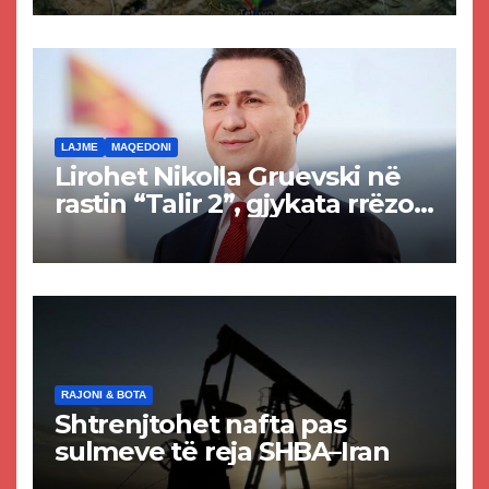
Tetovës nis punimet për
rrugën Tetovë – Prizren
LAJME
MAQEDONI
Lirohet Nikolla Gruevski në
rastin “Talir 2”, gjykata rrëzon
akuzat për ndërtimin e
paligjshëm të selisë së
VMRO-DPMNE-së
RAJONI & BOTA
Shtrenjtohet nafta pas
sulmeve të reja SHBA–Iran