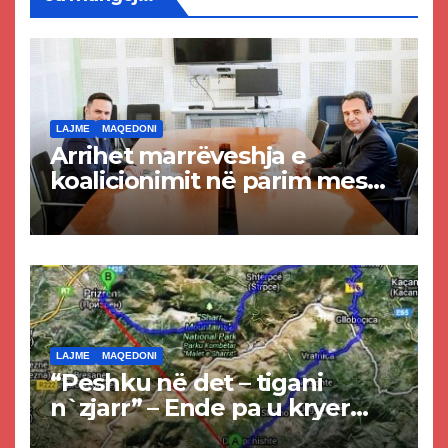
LAJME
MAQEDONI
Arrihet marrëveshja e
koalicionimit në parim mes
Kurtit dhe Abdixhikut
LAJME
MAQEDONI
“Peshku në det – tigani
n`zjarr” – Ende pa u kryer
projekti i tunelit, komuna e