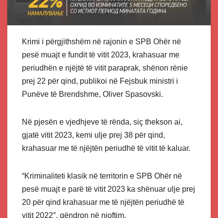
Krimi i përgjithshëm në rajonin e SPB Ohër në
pesë muajt e fundit të vitit 2023, krahasuar me
periudhën e njëjtë të vitit paraprak, shënon rënie
prej 22 për qind, publikoi në Fejsbuk ministri i
Punëve të Brendshme, Oliver Spasovski.
Në pjesën e vjedhjeve të rënda, siç thekson ai,
gjatë vitit 2023, kemi ulje prej 38 për qind,
krahasuar me të njëjtën periudhë të vitit të kaluar.
“Kriminaliteti klasik në territorin e SPB Ohër në
pesë muajt e parë të vitit 2023 ka shënuar ulje prej
20 për qind krahasuar me të njëjtën periudhë të
vitit 2022″, qëndron në njoftim.