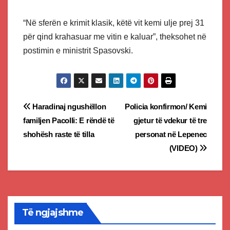
“Në sferën e krimit klasik, këtë vit kemi ulje prej 31
për qind krahasuar me vitin e kaluar”, theksohet në
postimin e ministrit Spasovski.
Post
Haradinaj ngushëllon
Policia konfirmon/ Kemi
familjen Pacolli: E rëndë të
gjetur të vdekur të tre
navigation
shohësh raste të tilla
personat në Lepenec
(VIDEO)
Të ngjajshme