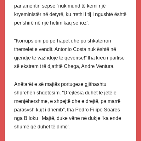
parlamentin sepse “nuk mund të kemi një
kryeministër në detyrë, ku rrethi i tij i ngushtë është
përfshirë në një hetim kaq serioz”.
“Korrupsioni po përhapet dhe po shkatërron
themelet e vendit. Antonio Costa nuk është në
gjendje të vazhdojë të qeverisë!” tha kreu i partisë
së ekstremit të djathtë Chega, Andre Ventura.
Anëtarët e së majtës portugeze gjithashtu
shprehën shqetësim. “Drejtësia duhet të jetë e
menjëhershme, e shpejtë dhe e drejtë, pa marrë
parasysh kujt i dhemb”, tha Pedro Filipe Soares
nga Blloku i Majtë, duke vënë në dukje “ka ende
shumë që duhet të dimë”.