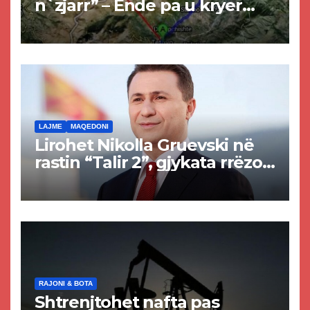
n`zjarr” – Ende pa u kryer
projekti i tunelit, komuna e
Tetovës nis punimet për
rrugën Tetovë – Prizren
LAJME
MAQEDONI
Lirohet Nikolla Gruevski në
rastin “Talir 2”, gjykata rrëzon
akuzat për ndërtimin e
paligjshëm të selisë së
VMRO-DPMNE-së
RAJONI & BOTA
Shtrenjtohet nafta pas