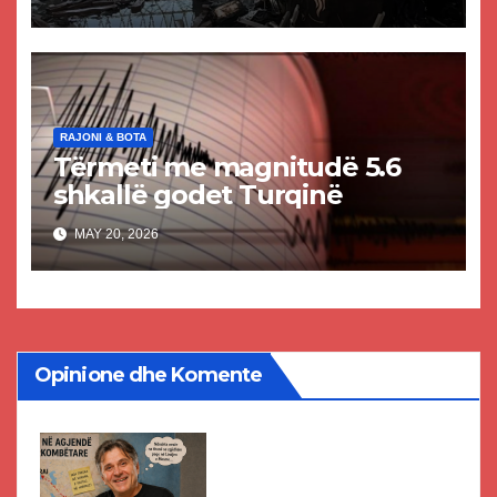
dhe shumë të plagosur
RAJONI & BOTA
Tërmeti me magnitudë 5.6
shkallë godet Turqinë
MAY 20, 2026
Opinione dhe Komente