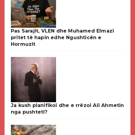
Pas Sarajit, VLEN dhe Muhamed Elmazi
pritet të hapin edhe Ngushticën e
Hormuzit
Ja kush planifikoi dhe e rrëzoi Ali Ahmetin
nga pushteti?