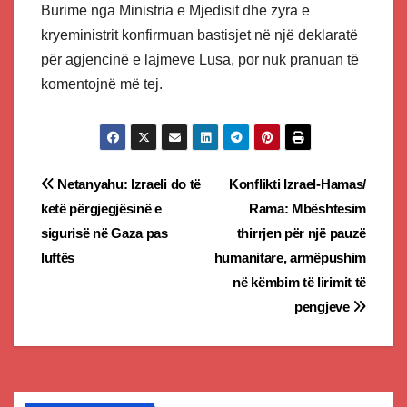
Burime nga Ministria e Mjedisit dhe zyra e
kryeministrit konfirmuan bastisjet në një deklaratë
për agjencinë e lajmeve Lusa, por nuk pranuan të
komentojnë më tej.
Post
Netanyahu: Izraeli do të
Konflikti Izrael-Hamas/
ketë përgjegjësinë e
Rama: Mbështesim
navigation
sigurisë në Gaza pas
thirrjen për një pauzë
luftës
humanitare, armëpushim
në këmbim të lirimit të
pengjeve