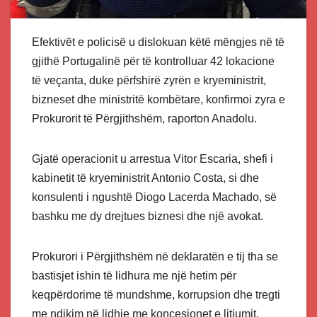
Efektivët e policisë u dislokuan këtë mëngjes në të
gjithë Portugalinë për të kontrolluar 42 lokacione
të veçanta, duke përfshirë zyrën e kryeministrit,
bizneset dhe ministritë kombëtare, konfirmoi zyra e
Prokurorit të Përgjithshëm, raporton Anadolu.
Gjatë operacionit u arrestua Vitor Escaria, shefi i
kabinetit të kryeministrit Antonio Costa, si dhe
konsulenti i ngushtë Diogo Lacerda Machado, së
bashku me dy drejtues biznesi dhe një avokat.
Prokurori i Përgjithshëm në deklaratën e tij tha se
bastisjet ishin të lidhura me një hetim për
keqpërdorime të mundshme, korrupsion dhe tregti
me ndikim në lidhje me koncesionet e litiumit,