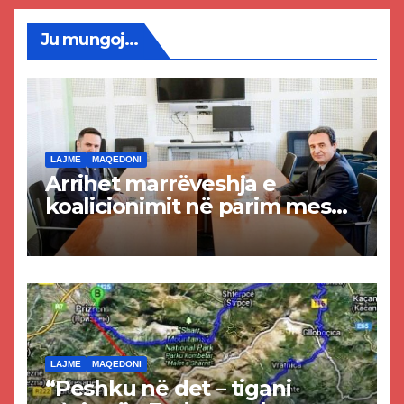
Ju mungoj...
LAJME
MAQEDONI
Arrihet marrëveshja e
koalicionimit në parim mes
Kurtit dhe Abdixhikut
LAJME
MAQEDONI
“Peshku në det – tigani