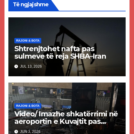
Të ngjajshme
RAJONI & BOTA
Shtrenjtohet nafta pas
sulmeve të reja SHBA–Iran
JUL 13, 2026
RAJONI & BOTA
Video/ Imazhe shkatërrimi në
aeroportin e Kuvajtit pas
sulmit iranian, një i vdekur
JUN 3, 2026