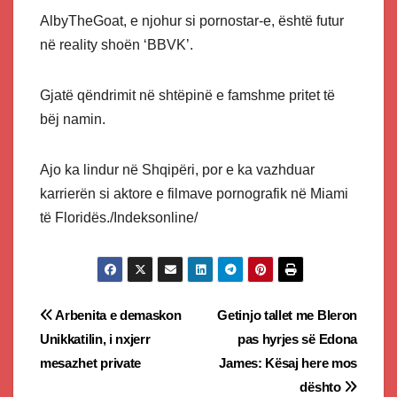
AlbyTheGoat, e njohur si pornostar-e, është futur
në reality shoën ‘BBVK’.
Gjatë qëndrimit në shtëpinë e famshme pritet të
bëj namin.
Ajo ka lindur në Shqipëri, por e ka vazhduar
karrierën si aktore e filmave pornografik në Miami
të Floridës./Indeksonline/
Post
Arbenita e demaskon
Getinjo tallet me Bleron
Unikkatilin, i nxjerr
pas hyrjes së Edona
navigation
mesazhet private
James: Kësaj here mos
dështo