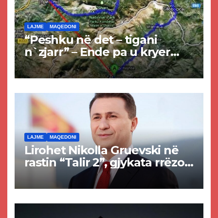
LAJME
MAQEDONI
“Peshku në det – tigani
n`zjarr” – Ende pa u kryer
projekti i tunelit, komuna e
Tetovës nis punimet për
rrugën Tetovë – Prizren
LAJME
MAQEDONI
Lirohet Nikolla Gruevski në
rastin “Talir 2”, gjykata rrëzon
akuzat për ndërtimin e
paligjshëm të selisë së
VMRO-DPMNE-së