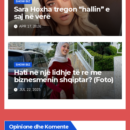
SHOW BIZ
Sara Hoxha tregon “hallin” e
saj në verë
APR 17, 2026
SHOW BIZ
Hati në një lidhje të re me
biznesmenin shqiptar? (Foto)
JUL 22, 2025
Opinione dhe Komente