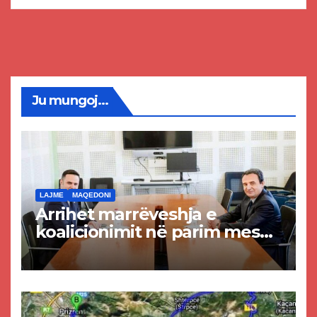
Ju mungoj...
LAJME
MAQEDONI
Arrihet marrëveshja e
koalicionimit në parim mes
Kurtit dhe Abdixhikut