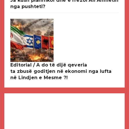
Ja kush planifikoi dhe e rrëzoi Ali Ahmetin
nga pushteti?
Editorial / A do të dijë qeveria
ta zbusë goditjen në ekonomi nga lufta
në Lindjen e Mesme ?!