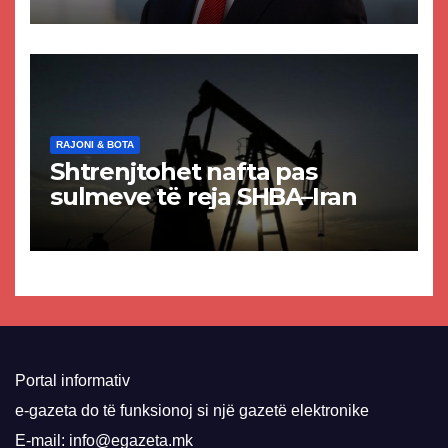
paligjshëm të selisë së
VMRO-DPMNE-së
RAJONI & BOTA
Shtrenjtohet nafta pas
sulmeve të reja SHBA–Iran
Portal informativ
e-gazeta do të funksionoj si një gazetë elektronike
E-mail: info@egazeta.mk