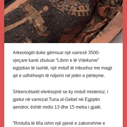
Arkeologët duke gërmuar një varrezë 3500-
vjeçare kanë zbuluar “Librin e të Vdekurve”
egjiptian të lashtë, një rrotull të mbushur me magji
që e udhëheqin të ndjerin në jetën e përtejme.
Shkencëtarët vlerësojnë se ky rrotull misterioz, i
gjetur në varrezat Tuna al-Gebel në Egjiptin
qendror, është midis 13 dhe 15 metra i gjatë.
“Rrotulla të tilla ishin një pjesë e zakonshme e