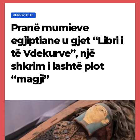
KURIOZITETE
Pranë mumieve
egjiptiane u gjet “Libri i
të Vdekurve”, një
shkrim i lashtë plot
“magji”