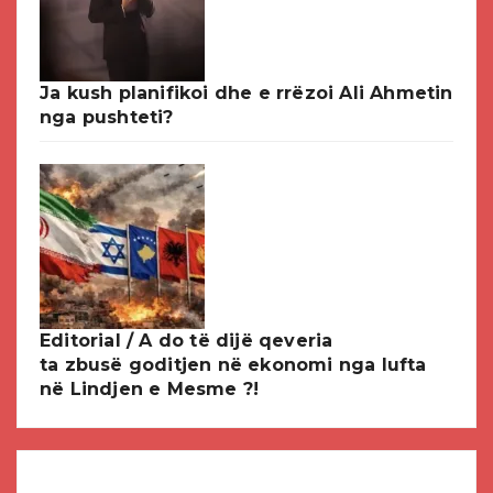
Ja kush planifikoi dhe e rrëzoi Ali Ahmetin
nga pushteti?
Editorial / A do të dijë qeveria
ta zbusë goditjen në ekonomi nga lufta
në Lindjen e Mesme ?!