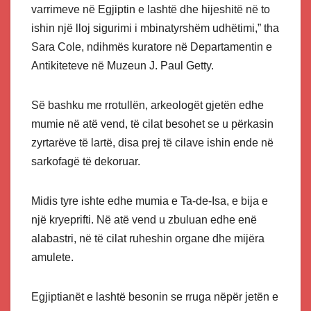
varrimeve në Egjiptin e lashtë dhe hijeshitë në to
ishin një lloj sigurimi i mbinatyrshëm udhëtimi,” tha
Sara Cole, ndihmës kuratore në Departamentin e
Antikiteteve në Muzeun J. Paul Getty.
Së bashku me rrotullën, arkeologët gjetën edhe
mumie në atë vend, të cilat besohet se u përkasin
zyrtarëve të lartë, disa prej të cilave ishin ende në
sarkofagë të dekoruar.
Midis tyre ishte edhe mumia e Ta-de-Isa, e bija e
një kryeprifti. Në atë vend u zbuluan edhe enë
alabastri, në të cilat ruheshin organe dhe mijëra
amulete.
Egjiptianët e lashtë besonin se rruga nëpër jetën e