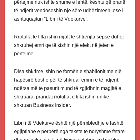
përtejme nuk ishte shumë e lehtë, kështu që pranë
të ndjerit vendoseshin një sërë udhëzimesh, ose i
ashtuquajturi “Libri i të Vdekurve”.
Rrotulla të tilla ishin mjaft të shtrenjta sepse duhej
shkruhej emri që të kishin një efekt në jetën e
përtejme.
Disa shkrime ishin në formën e shabllonit me një
hapësirë boshe për të shkruar emrin e të ndjerit,
ndërsa më të pasurit mund të zgjidhnin magjitë e
shkruara, prandaj rrotullat e tilla ishin unike,
shkruan Business Insider.
Libri i të Vdekurve është një përmbledhje e lashtë
egjiptiane e përbërë nga tekste të ndryshme fetare
dhe magjike, e cila në Egjipt shtrihej, së bashku