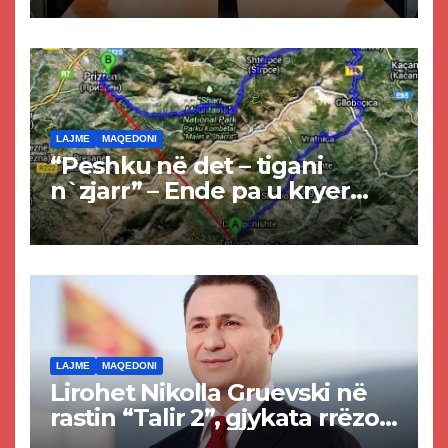
LAJME
MAQEDONI
“Peshku në det – tigani
n`zjarr” – Ende pa u kryer
projekti i tunelit, komuna e
Tetovës nis punimet për
rrugën Tetovë – Prizren
LAJME
MAQEDONI
Lirohet Nikolla Gruevski në
rastin “Talir 2”, gjykata rrëzon
akuzat për ndërtimin e