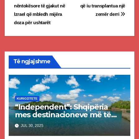
nëntokësore të gjakut në
që iu transplantua një
navigation
Izrael që mbledh mijëra
zemër derri
doza për ushtarët
Të ngjajshme
KURIOZITETE
“Independent”: Shqipëria
mes destinacioneve më të
mira për pushime në vitin
JUL 30, 2025
2025