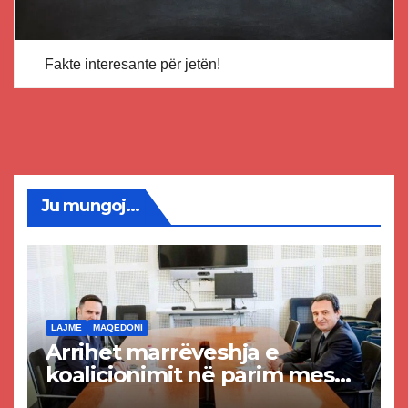
Fakte interesante për jetën!
Ju mungoj...
LAJME
MAQEDONI
Arrihet marrëveshja e
koalicionimit në parim mes
Kurtit dhe Abdixhikut