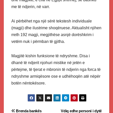
me të ndjerin, në varr.
Ai përbëhet nga një sërë tekstesh individuale
(magji) dhe ilustrime shoqëruese. Aktualisht njihen
rreth 192 magji, megjithëse asnjë dorëshkrim i
vetëm nuk i përmban të gjitha.
Magjitë kishin funksione të ndryshme. Disa i
dhanë të ndjerit njohuri mistike në jetën e
përtejme, të tjerat e mbronin të ndjerin nga forca të
ndryshme armiqësore ose e udhëhoqën atë nëpër
botën nëntokësore.
Post
Brenda bankës
Vdiq edhe personi i dytë