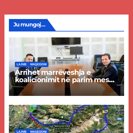
Ju mungoj...
LAJME
MAQEDONI
Arrihet marrëveshja e
koalicionimit në parim mes
Kurtit dhe Abdixhikut
LAJME
MAQEDONI