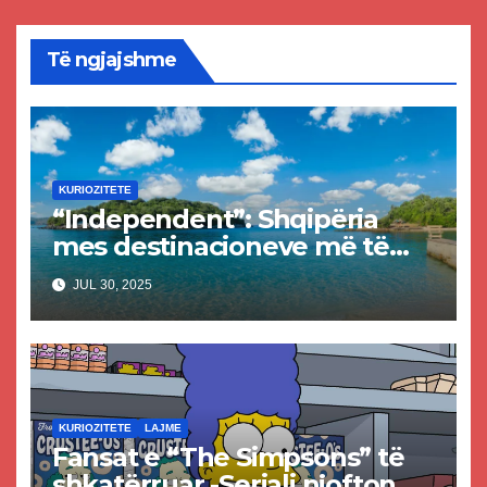
Të ngjajshme
KURIOZITETE
“Independent”: Shqipëria
mes destinacioneve më të
mira për pushime në vitin
JUL 30, 2025
2025
KURIOZITETE
LAJME
Fansat e “The Simpsons” të
shkatërruar -Seriali njofton