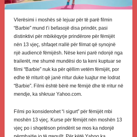
Vlerësimi i moshës së lejuar për të parë filmin
“Barbie” mund t’i befasojë disa prindër, pasi
distinktivi për mbikëqyrje prindërore për fëmijët
nën 13 vjeç, shfaqet rrallë për filmat që synojnë
një audiencë fëmijësh. Nëse keni parë ndonjë nga
trailerët, me shumë mundësi do ta keni kuptuar se
filmi “Barbie” nuk ka për qëllim vetëm fëmijët, por
edhe të rriturit që janë rritur duke luajtur me lodrat
“Barbie”. Filmi është bërë me fëmijë dhe të rritur në
mendje, ka shkruar Yahoo.com.
Filmi po konsiderohet “i sigurt” për fëmijët mbi
moshën 13 vjeç. Kurse për fëmijët nën moshën 13
vjeç po i shqetëson prindërit se mos ka ndonjë
përmbajtje jo të rregullt. Për këtë Yahoo ka