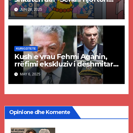
vdekjen e një prej
JUN 28, 2025
personazheve kryesorë
KURIOZITETE
Kush e vrau Fehmi Aganin,
rrëfimi ekskluziv i dëshmitarit
kundër Millosheviqit
MAY 6, 2025
Opinione dhe Komente