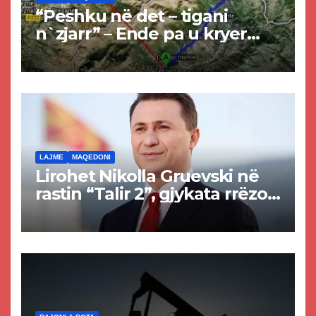
“Peshku në det – tigani
n`zjarr” – Ende pa u kryer
projekti i tunelit, komuna e
Tetovës nis punimet për
rrugën Tetovë – Prizren
LAJME
MAQEDONI
Lirohet Nikolla Gruevski në
rastin “Talir 2”, gjykata rrëzon
akuzat për ndërtimin e
paligjshëm të selisë së
VMRO-DPMNE-së