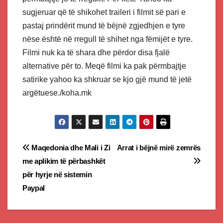
sugjeruar që të shikohet traileri i filmit së pari e
pastaj prindërit mund të bëjnë zgjedhjen e tyre
nëse është në rregull të shihet nga fëmijët e tyre.
Filmi nuk ka të shara dhe përdor disa fjalë
alternative për to. Meqë filmi ka pak përmbajtje
satirike yahoo ka shkruar se kjo gjë mund të jetë
argëtuese./koha.mk
Post
Maqedonia dhe Mali i Zi
Arrat i bëjnë mirë zemrës
me aplikim të përbashkët
navigation
për hyrje në sistemin
Paypal