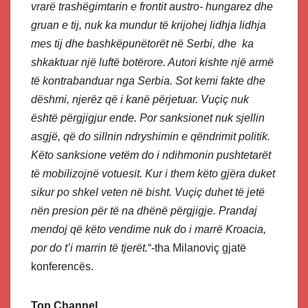
vrarë trashëgimtarin e frontit austro- hungarez dhe
gruan e tij, nuk ka mundur të krijohej lidhja lidhja
mes tij dhe bashkëpunëtorët në Serbi, dhe ka
shkaktuar një luftë botërore. Autori kishte një armë
të kontrabanduar nga Serbia. Sot kemi fakte dhe
dëshmi, njerëz që i kanë përjetuar. Vuçiç nuk
është përgjigjur ende. Por sanksionet nuk sjellin
asgjë, që do sillnin ndryshimin e qëndrimit politik.
Këto sanksione vetëm do i ndihmonin pushtetarët
të mobilizojnë votuesit. Kur i them këto gjëra duket
sikur po shkel veten në bisht. Vuçiç duhet të jetë
nën presion për të na dhënë përgjigje. Prandaj
mendoj që këto vendime nuk do i marrë Kroacia,
por do t’i marrin të tjerët.
“-tha Milanoviç gjatë
konferencës.
Top Channel