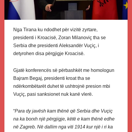
Nga Tirana ku ndodhet për vizitë zyrtare,
presidenti i Kroacisë, Zoran Milanoviç tha se
Serbia dhe presidenti Aleksandër Vuçiç, i
detyrohen disa përgjigje Kroacisë.
Gjatë konferencës së përbashkët me homologun
Bajram Begaj, presidenti kroat tha se
ndërkombëtarët duhet të ushtrojnë presion mbi
Vuçiç, pasi sanksionet nuk kanë vlerë.
“
Para dy javësh kam thënë që Serbia dhe Vuçiç
na ka borxh një përgjigje, këtë e kam thënë edhe
në Zagreb. Në dallim nga viti 1914 kur një i ri ka