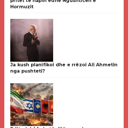
pritet të hapin edhe Ngushticën e
Hormuzit
Ja kush planifikoi dhe e rrëzoi Ali Ahmetin
nga pushteti?