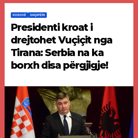
KOSOVË
SHQIPËRI
Presidenti kroat i
drejtohet Vuçiçit nga
Tirana: Serbia na ka
borxh disa përgjigje!