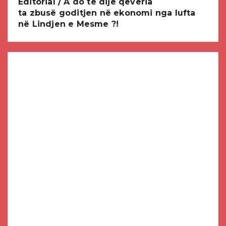
Editorial / A do të dijë qeveria
ta zbusë goditjen në ekonomi nga lufta
në Lindjen e Mesme ?!