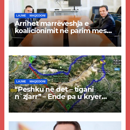
LAJME
MAQEDONI
Arrihet marrëveshja e
koalicionimit në parim mes
Kurtit dhe Abdixhikut
LAJME
MAQEDONI
“Peshku në det – tigani
n`zjarr” – Ende pa u kryer
projekti i tunelit, komuna e
Tetovës nis punimet për
rrugën Tetovë – Prizren