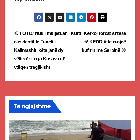
Post
FOTO/ Nuk i mbijetuan
Kurti: Kërkoj forcat shtesë
aksidentit te Tuneli i
të KFOR-it të ruajnë
navigation
Kalimashit, këta janë dy
kufirin me Serbinë
vëllezërit nga Kosova që
vdiqën tragjikisht
Të ngjajshme