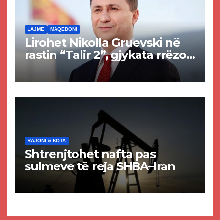
LAJME
MAQEDONI
Lirohet Nikolla Gruevski në
rastin “Talir 2”, gjykata rrëzon
akuzat për ndërtimin e
paligjshëm të selisë së
VMRO-DPMNE-së
RAJONI & BOTA
Shtrenjtohet nafta pas
sulmeve të reja SHBA–Iran