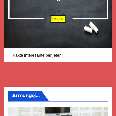
Fakte interesante për jetën!
Ju mungoj...