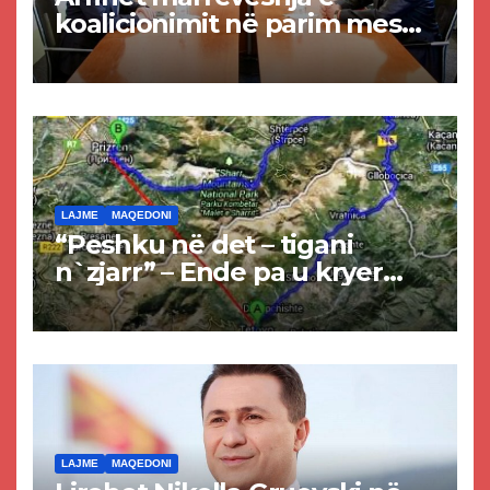
koalicionimit në parim mes
Kurtit dhe Abdixhikut
LAJME
MAQEDONI
“Peshku në det – tigani
n`zjarr” – Ende pa u kryer
projekti i tunelit, komuna e
Tetovës nis punimet për
rrugën Tetovë – Prizren
LAJME
MAQEDONI