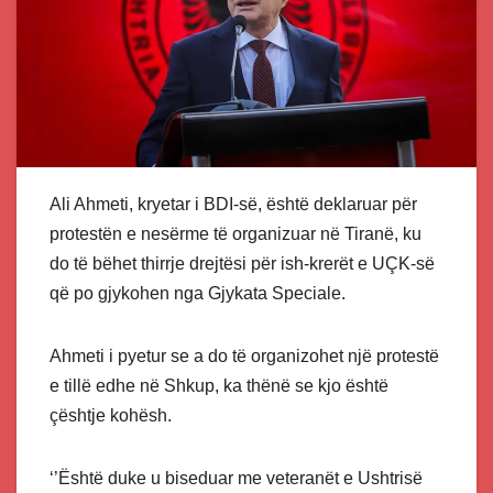
Ali Ahmeti, kryetar i BDI-së, është deklaruar për
protestën e nesërme të organizuar në Tiranë, ku
do të bëhet thirrje drejtësi për ish-krerët e UÇK-së
që po gjykohen nga Gjykata Speciale.
Ahmeti i pyetur se a do të organizohet një protestë
e tillë edhe në Shkup, ka thënë se kjo është
çështje kohësh.
‘’Është duke u biseduar me veteranët e Ushtrisë