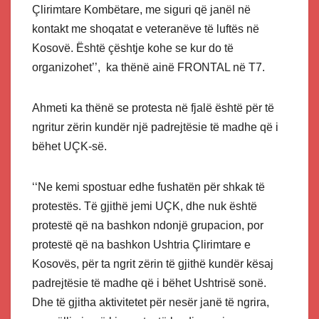
Çlirimtare Kombëtare, me siguri që janël në
kontakt me shoqatat e veteranëve të luftës në
Kosovë. Është çështje kohe se kur do të
organizohet’’, ka thënë ainë FRONTAL në T7.
Ahmeti ka thënë se protesta në fjalë është për të
ngritur zërin kundër një padrejtësie të madhe që i
bëhet UÇK-së.
‘‘Ne kemi spostuar edhe fushatën për shkak të
protestës. Të gjithë jemi UÇK, dhe nuk është
protestë që na bashkon ndonjë grupacion, por
protestë që na bashkon Ushtria Çlirimtare e
Kosovës, për ta ngrit zërin të gjithë kundër kësaj
padrejtësie të madhe që i bëhet Ushtrisë sonë.
Dhe të gjitha aktivitetet për nesër janë të ngrira,