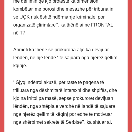
me qëllimin që kjo protestë ka dimension
kombëtar, me porosi dhe mesazhe për tribunalin
se UÇK nuk është ndërmarrje kriminale, por
organizatë çlirimtare’’, ka thënë ai në FRONTAL
në T7.
Ahmeti ka thënë se prokuroria atje ka devijuar
lëndën, në një lëndë ‘’të sajuara nga njerëz qëllim
kqinjë.
‘’Gjyqi ndërroi akuzë, për raste të paqena të
trilluara nga dëshmitarë intersxhi dhe shpifës, dhe
kjo na irritoi pa masë, sepse prokurorët devijuan
lëndën, nga shtëpia e verdhë në landë të sajuara
nga njerëz qëllim të këqinj por edhe të motivuar
nga shërbimet sekrete të Serbisë’’, ka shtuar ai.