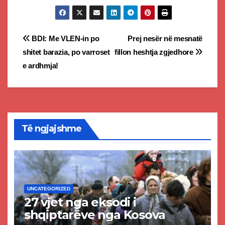
Post
BDI: Me VLEN-in po
Prej nesër në mesnatë
shitet barazia, po varroset
fillon heshtja zgjedhore
navigation
e ardhmja!
Të ngjajshme
UNCATEGORIZED
27 vjet nga eksodi i
shqiptarëve nga Kosova