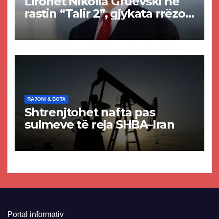
Lirohet Nikolla Gruevski në
rastin “Talir 2”, gjykata rrëzon
akuzat për ndërtimin e
paligjshëm të selisë së
VMRO-DPMNE-së
RAJONI & BOTA
Shtrenjtohet nafta pas
sulmeve të reja SHBA–Iran
Portal informativ