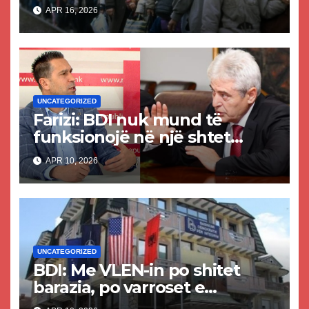
APR 16, 2026
UNCATEGORIZED
Farizi: BDI nuk mund të
funksionojë në një shtet
juridik, por vetëm në
APR 10, 2026
ilegalitet, sepse prej andej
kanë ardhur!
UNCATEGORIZED
BDI: Me VLEN-in po shitet
barazia, po varroset e
ardhmja!