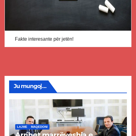
Fakte interesante për jetën!
Ju mungoj...
LAJME
MAQEDONI
Arrihet marrëveshja e