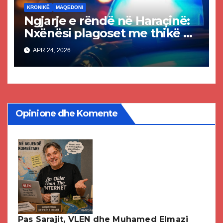
KRONIKË
MAQEDONI
Ngjarje e rëndë në Haraçinë:
Nxënësi plagoset me thikë në
shkollë, dërgohet në spital
APR 24, 2026
Opinione dhe Komente
Pas Sarajit, VLEN dhe Muhamed Elmazi