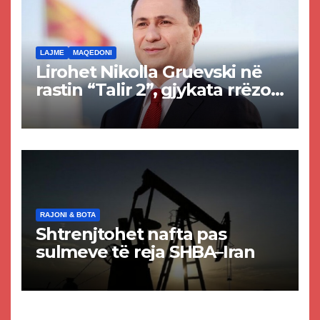
LAJME
MAQEDONI
Lirohet Nikolla Gruevski në
rastin “Talir 2”, gjykata rrëzon
akuzat për ndërtimin e
paligjshëm të selisë së
VMRO-DPMNE-së
RAJONI & BOTA
Shtrenjtohet nafta pas
sulmeve të reja SHBA–Iran