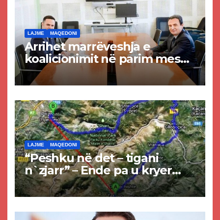
LAJME
MAQEDONI
Arrihet marrëveshja e
koalicionimit në parim mes
Kurtit dhe Abdixhikut
LAJME
MAQEDONI
“Peshku në det – tigani
n`zjarr” – Ende pa u kryer
projekti i tunelit, komuna e
Tetovës nis punimet për
rrugën Tetovë – Prizren