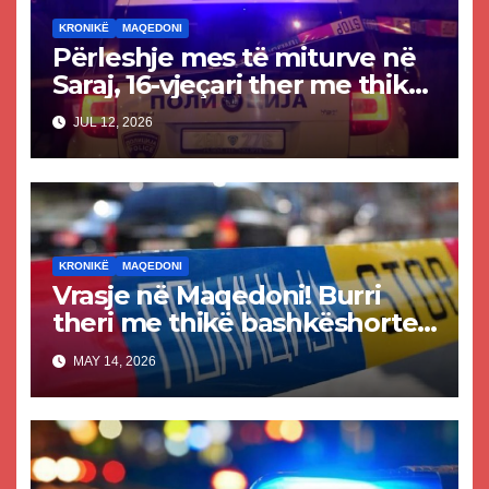
KRONIKË
MAQEDONI
Përleshje mes të miturve në
Saraj, 16-vjeçari ther me thikë
14-vjeçarin
JUL 12, 2026
KRONIKË
MAQEDONI
Vrasje në Maqedoni! Burri
theri me thikë bashkëshorten
e tij
MAY 14, 2026