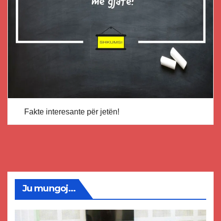
Fakte interesante për jetën!
Ju mungoj...