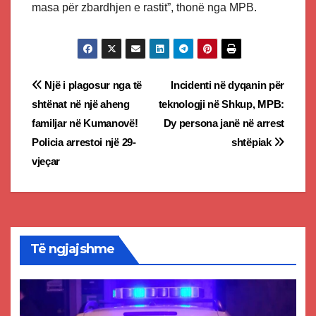
masa për zbardhjen e rastit”, thonë nga MPB.
Post
Një i plagosur nga të
Incidenti në dyqanin për
shtënat në një aheng
teknologji në Shkup, MPB:
navigation
familjar në Kumanovë!
Dy persona janë në arrest
Policia arrestoi një 29-
shtëpiak
vjeçar
Të ngjajshme