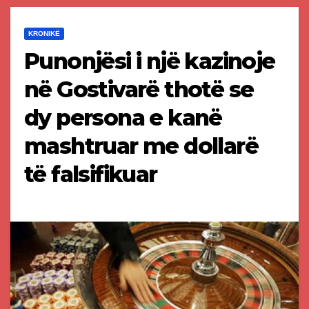
KRONIKË
Punonjësi i një kazinoje
në Gostivarë thotë se
dy persona e kanë
mashtruar me dollarë
të falsifikuar