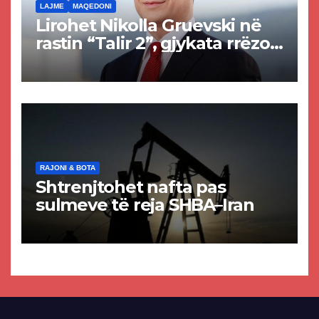
LAJME
MAQEDONI
Lirohet Nikolla Gruevski në
rastin “Talir 2”, gjykata rrëzon
akuzat për ndërtimin e
paligjshëm të selisë së
VMRO-DPMNE-së
RAJONI & BOTA
Shtrenjtohet nafta pas
sulmeve të reja SHBA–Iran