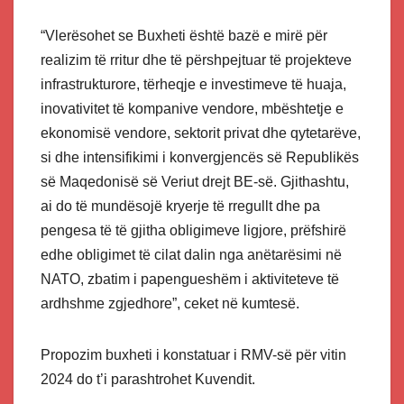
“Vlerësohet se Buxheti është bazë e mirë për
realizim të rritur dhe të përshpejtuar të projekteve
infrastrukturore, tërheqje e investimeve të huaja,
inovativitet të kompanive vendore, mbështetje e
ekonomisë vendore, sektorit privat dhe qytetarëve,
si dhe intensifikimi i konvergjencës së Republikës
së Maqedonisë së Veriut drejt BE-së. Gjithashtu,
ai do të mundësojë kryerje të rregullt dhe pa
pengesa të të gjitha obligimeve ligjore, prëfshirë
edhe obligimet të cilat dalin nga anëtarësimi në
NATO, zbatim i papengueshëm i aktiviteteve të
ardhshme zgjedhore”, ceket në kumtesë.
Propozim buxheti i konstatuar i RMV-së për vitin
2024 do t’i parashtrohet Kuvendit.