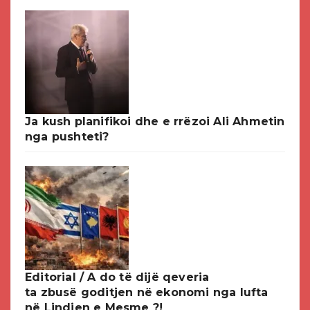
Ja kush planifikoi dhe e rrëzoi Ali Ahmetin
nga pushteti?
Editorial / A do të dijë qeveria
ta zbusë goditjen në ekonomi nga lufta
në Lindjen e Mesme ?!