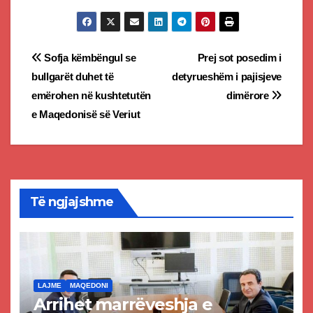
Post
Sofja këmbëngul se
Prej sot posedim i
bullgarët duhet të
detyrueshëm i pajisjeve
navigation
emërohen në kushtetutën
dimërore
e Maqedonisë së Veriut
Të ngjajshme
LAJME
MAQEDONI
Arrihet marrëveshja e