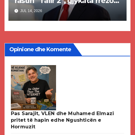
rastin “Talir 2”, gjykata rrëzon
akuzat për ndërtimin e
JUL 14, 2026
paligjshëm të selisë së VMRO-
DPMNE-së
Opinione dhe Komente
Pas Sarajit, VLEN dhe Muhamed Elmazi
pritet të hapin edhe Ngushticën e
Hormuzit