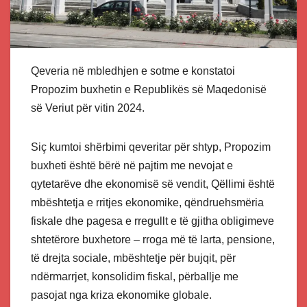
Qeveria në mbledhjen e sotme e konstatoi
Propozim buxhetin e Republikës së Maqedonisë
së Veriut për vitin 2024.
Siç kumtoi shërbimi qeveritar për shtyp, Propozim
buxheti është bërë në pajtim me nevojat e
qytetarëve dhe ekonomisë së vendit, Qëllimi është
mbështetja e rritjes ekonomike, qëndruehsmëria
fiskale dhe pagesa e rregullt e të gjitha obligimeve
shtetërore buxhetore – rroga më të larta, pensione,
të drejta sociale, mbështetje për bujqit, për
ndërmarrjet, konsolidim fiskal, përballje me
pasojat nga kriza ekonomike globale.