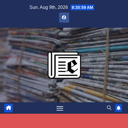
Skip
Sun. Aug 9th, 2026
8:36:00 AM
to
content