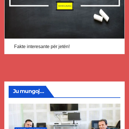
Fakte interesante për jetën!
Ju mungoj...