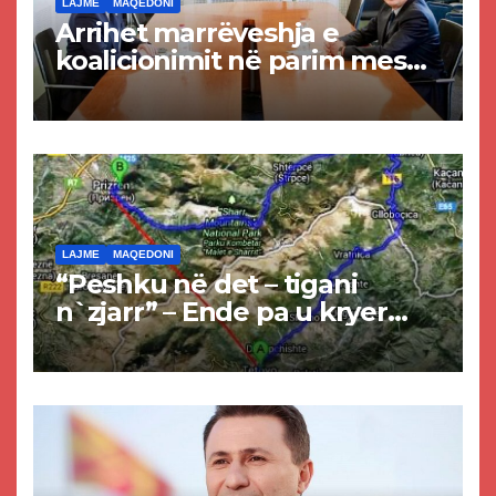
LAJME
MAQEDONI
Arrihet marrëveshja e
koalicionimit në parim mes
Kurtit dhe Abdixhikut
LAJME
MAQEDONI
“Peshku në det – tigani
n`zjarr” – Ende pa u kryer
projekti i tunelit, komuna e
Tetovës nis punimet për
rrugën Tetovë – Prizren