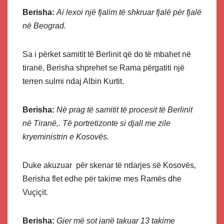
Berisha:
Ai lexoi një fjalim të shkruar fjalë për fjalë
në Beograd.
Sa i përket samitit të Berlinit që do të mbahet në
tiranë, Berisha shprehet se Rama përgatiti një
terren sulmi ndaj Albin Kurtit.
Berisha:
Në prag të samitit të procesit të Berlinit
në Tiranë,. Të portretizonte si djall me zile
kryeministrin e Kosovës.
Duke akuzuar për skenar të ndarjes së Kosovës,
Berisha flet edhe për takime mes Ramës dhe
Vuçiçit.
Berisha:
Gjer më sot janë takuar 13 takime