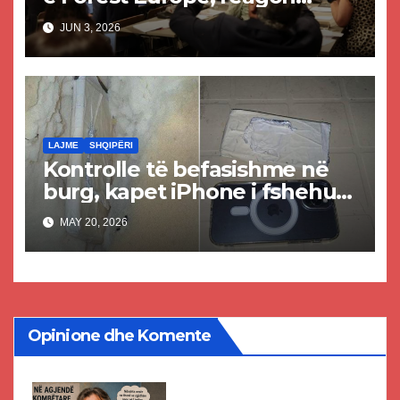
Rama: Shqipëria e
JUN 3, 2026
tradhtarëve sapo u zgjodh
me votë, si ka mundësi që…
LAJME
SHQIPËRI
Kontrolle të befasishme në
burg, kapet iPhone i fshehur
në dyshek
MAY 20, 2026
Opinione dhe Komente