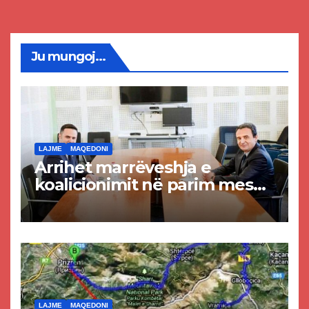
Ju mungoj...
LAJME
MAQEDONI
Arrihet marrëveshja e
koalicionimit në parim mes
Kurtit dhe Abdixhikut
LAJME
MAQEDONI