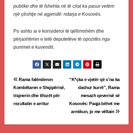
publike dhe të fshehta në të cilat ka pasur vetëm
një çështje në agjendë: ndarja e Kosovës.
Po ashtu ai e konsideroi të qëllimshëm dhe
përjashtimin e tetë deputetëve të opozitës nga
punimet e kuvendit.
Post
Rama falënderon
“K*çka e vjetër që s’na ka
Kombëtaren e Shqipërisë,
dashur kurrë”, Rama
navigation
trajnerin dhe tifozët për
mesazh qeverisë së
rezultatin e arritur
Kosovës: Paqja bëhet me
armikun, jo me vëllain