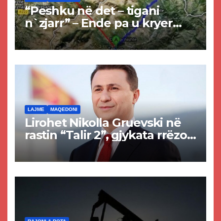
“Peshku në det – tigani
n`zjarr” – Ende pa u kryer
projekti i tunelit, komuna e
Tetovës nis punimet për
rrugën Tetovë – Prizren
LAJME
MAQEDONI
Lirohet Nikolla Gruevski në
rastin “Talir 2”, gjykata rrëzon
akuzat për ndërtimin e
paligjshëm të selisë së
VMRO-DPMNE-së