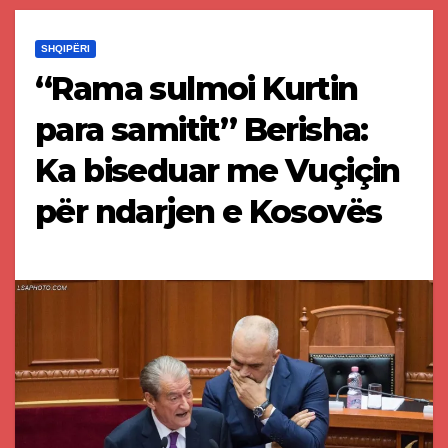
SHQIPËRI
“Rama sulmoi Kurtin
para samitit” Berisha:
Ka biseduar me Vuçiçin
për ndarjen e Kosovës