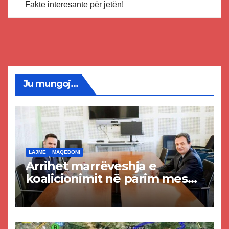
Fakte interesante për jetën!
Ju mungoj...
LAJME
MAQEDONI
Arrihet marrëveshja e
koalicionimit në parim mes
Kurtit dhe Abdixhikut