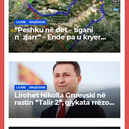
LAJME
MAQEDONI
“Peshku në det – tigani
n`zjarr” – Ende pa u kryer
projekti i tunelit, komuna e
Tetovës nis punimet për
rrugën Tetovë – Prizren
LAJME
MAQEDONI
Lirohet Nikolla Gruevski në
rastin “Talir 2”, gjykata rrëzon
akuzat për ndërtimin e
paligjshëm të selisë së
VMRO-DPMNE-së