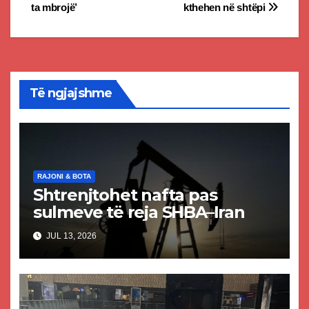
ta mbrojë’
kthehen në shtëpi
Të ngjajshme
RAJONI & BOTA
Shtrenjtohet nafta pas
sulmeve të reja SHBA–Iran
JUL 13, 2026