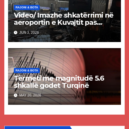
RAJONI & BOTA
Video/ Imazhe shkatërrimi në
aeroportin e Kuvajtit pas
sulmit iranian, një i vdekur
JUN 3, 2026
dhe shumë të plagosur
RAJONI & BOTA
Tërmeti me magnitudë 5.6
shkallë godet Turqinë
MAY 20, 2026