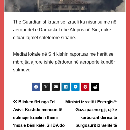
The Guardian shkruan se Izraeli ka nisur sulme në
aeroportet e Damaskut dhe Alepos në Siri, duke
cituar lajmet shtetërore siriane.
Mediat lokale në Siri kishin raportuar më herët se
mbrojtja ajrore ishte përdorur në aeroporte kundër
sulmeve.
Post
Blinken flet nga Tel
Ministri izraelit i Energjisë:
Avivi: Kushdo mendon të
Gaza pa energji, ujë e
navigation
sulmojë Izraelin i themi
karburant derisa të
‘mos e bëni këtë, SHBA do
burgosurit izraelitë të