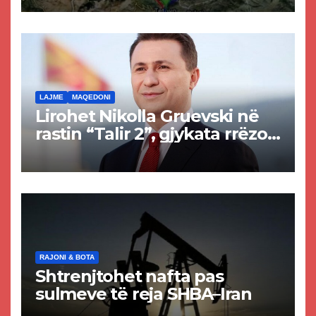
Tetovës nis punimet për
rrugën Tetovë – Prizren
LAJME
MAQEDONI
Lirohet Nikolla Gruevski në
rastin “Talir 2”, gjykata rrëzon
akuzat për ndërtimin e
paligjshëm të selisë së
VMRO-DPMNE-së
RAJONI & BOTA
Shtrenjtohet nafta pas
sulmeve të reja SHBA–Iran