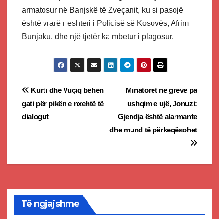
armatosur në Banjskë të Zveçanit, ku si pasojë
është vrarë rreshteri i Policisë së Kosovës, Afrim
Bunjaku, dhe një tjetër ka mbetur i plagosur.
Post
Kurti dhe Vuçiq bëhen
Minatorët në grevë pa
gati për pikën e nxehtë të
ushqim e ujë, Jonuzi:
navigation
dialogut
Gjendja është alarmante
dhe mund të përkeqësohet
Të ngjajshme