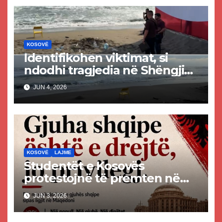
KOSOVË
Identifikohen viktimat, si
ndodhi tragjedia në Shëngjin
ku mbetën të vdekur dy të
JUN 4, 2026
rinj kosovarë
KOSOVË
LAJME
Studentët e Kosovës
protestojnë të premten në
mbështetje të gjuhës shqipe
JUN 3, 2026
në Maqedoninë e Veriut