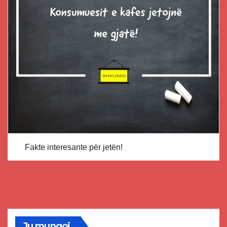
Fakte interesante për jetën!
Ju mungoj...