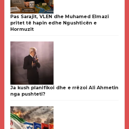
Pas Sarajit, VLEN dhe Muhamed Elmazi
pritet të hapin edhe Ngushticën e
Hormuzit
Ja kush planifikoi dhe e rrëzoi Ali Ahmetin
nga pushteti?