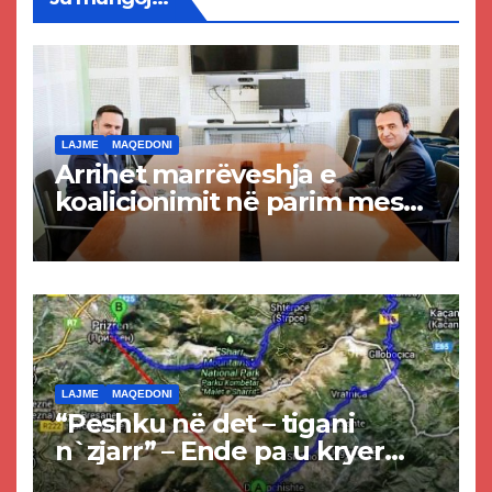
LAJME
MAQEDONI
Arrihet marrëveshja e
koalicionimit në parim mes
Kurtit dhe Abdixhikut
LAJME
MAQEDONI
“Peshku në det – tigani
n`zjarr” – Ende pa u kryer
projekti i tunelit, komuna e