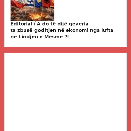
Editorial / A do të dijë qeveria
ta zbusë goditjen në ekonomi nga lufta
në Lindjen e Mesme ?!