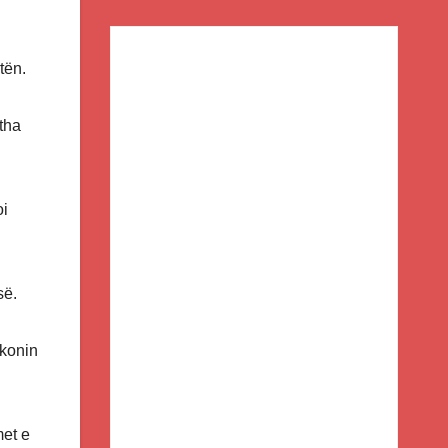
tën.
tha
oi
së.
ikonin
met e