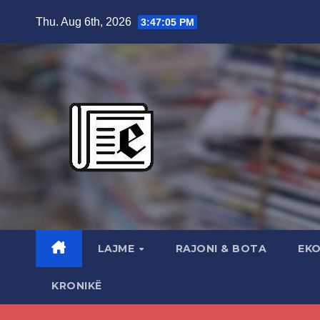
Skip
Thu. Aug 6th, 2026
3:47:06 PM
to
content
LAJME
RAJONI & BOTA
EK
KRONIKË