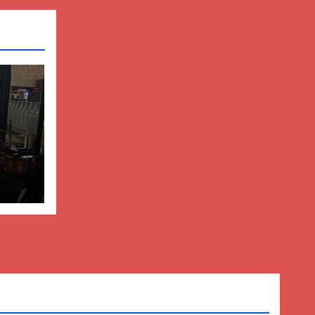
it
ekur