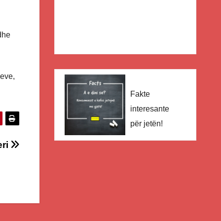
dhe
ieve,
Fakte
interesante
për jetën!
eri