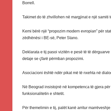
Borrell.
Takimet do të zhvillohen në margjinat e një samiti t
Kemi bërë një “propozim modern evropian” për sta
zëdhënësi i BE-së, Peter Stano.
Deklarata e tij pasoi vizitën e pesë të të dërguarv
detaje se çfarë përmban propozimi.
Asociacioni është ndër pikat më të nxehta në dia
Në Beograd insistojnë në kompetenca të gjera për kë
funksionalitetin e shtetit.
Për themelimin e tij, palët kanë arritur marrëvesh