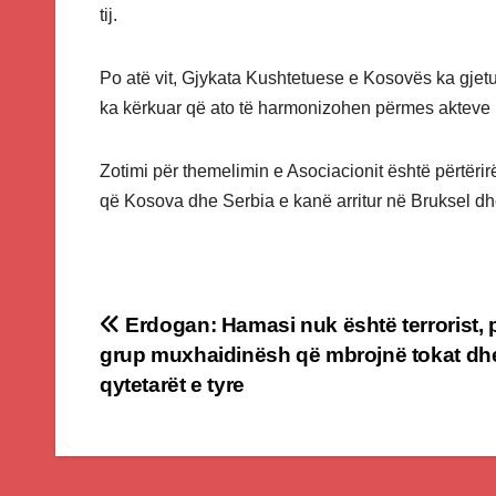
tij.
Po atë vit, Gjykata Kushtetuese e Kosovës ka gjet
ka kërkuar që ato të harmonizohen përmes akteve 
Zotimi për themelimin e Asociacionit është përtëri
që Kosova dhe Serbia e kanë arritur në Bruksel dh
Post
Erdogan: Hamasi nuk është terrorist, 
grup muxhaidinësh që mbrojnë tokat dh
navigation
qytetarët e tyre