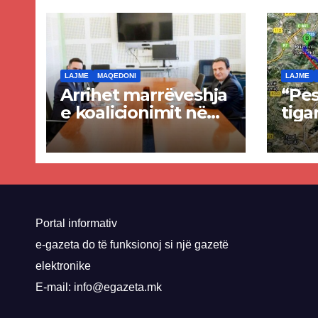
LAJME
MAQEDONI
LAJME
Arrihet marrëveshja
“Pes
e koalicionimit në
tiga
parim mes Kurtit
Ende
dhe Abdixhikut
proje
kom
nis 
rrug
Priz
Portal informativ
e-gazeta do të funksionoj si një gazetë
elektronike
E-mail: info@egazeta.mk