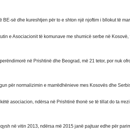
ë BE-së dhe kureshtjen për to e shton një njoftim i bllokut të mar
tutin e Asociacionit të komunave me shumicë serbe në Kosovë, 
e perëndimorë në Prishtinë dhe Beograd, më 21 tetor, por nuk ofr
logun për normalizimin e marrëdhënieve mes Kosovës dhe Serbi
të asociacion, ndërsa në Prishtinë thonë se të tillat do ta rrez
je qysh në vitin 2013, ndërsa më 2015 janë pajtuar edhe për pari