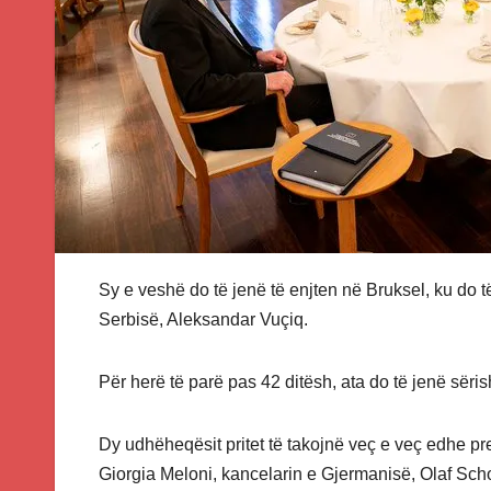
Sy e veshë do të jenë të enjten në Bruksel, ku do të
Serbisë, Aleksandar Vuçiq.
Për herë të parë pas 42 ditësh, ata do të jenë sër
Dy udhëheqësit pritet të takojnë veç e veç edhe pr
Giorgia Meloni, kancelarin e Gjermanisë, Olaf Scho