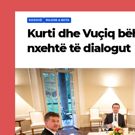
KOSOVË
RAJONI & BOTA
Kurti dhe Vuçiq bë
nxehtë të dialogut