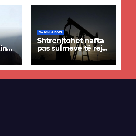
RAJONI & BOTA
Shtrenjtohet nafta
in
pas sulmeve të reja
a
SHBA–Iran
ër
lisë
E-së