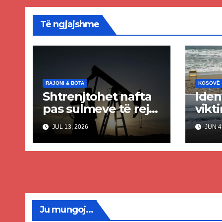
Të ngjajshme
RAJONI & BOTA
KOSOVË
Shtrenjtohet nafta
Iden
pas sulmeve të reja
vikt
SHBA–Iran
trag
JUL 13, 2026
JUN 4
Shën
mbet
dy t
Ju mungoj...