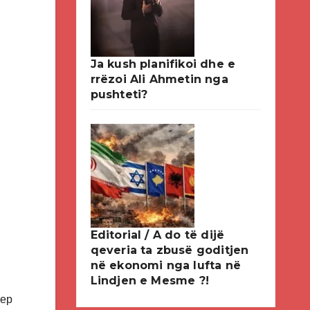
Ja kush planifikoi dhe e
rrëzoi Ali Ahmetin nga
pushteti?
Editorial / A do të dijë
qeveria ta zbusë goditjen
në ekonomi nga lufta në
Lindjen e Mesme ?!
sep