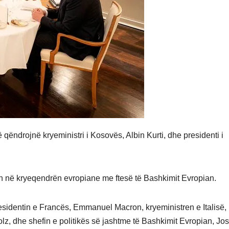
 qëndrojnë kryeministri i Kosovës, Albin Kurti, dhe presidenti i
ish në kryeqendrën evropiane me ftesë të Bashkimit Evropian.
esidentin e Francës, Emmanuel Macron, kryeministren e Italisë,
lz, dhe shefin e politikës së jashtme të Bashkimit Evropian, Jo