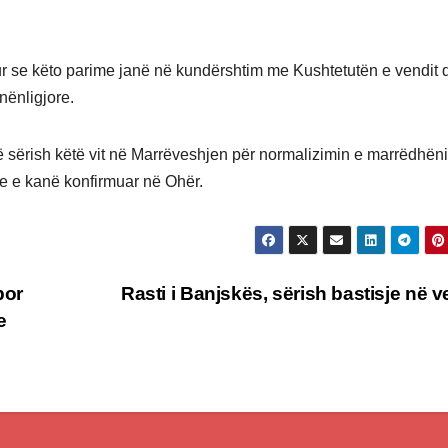
ur se këto parime janë në kundërshtim me Kushtetutën e vendit 
nënligjore.
rë sërish këtë vit në Marrëveshjen për normalizimin e marrëdhën
e e kanë konfirmuar në Ohër.
por
Rasti i Banjskës, sërish bastisje në v
e