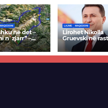
MAQEDONI
LAJME
MAQEDONI
hku në det –
Lirohet Nikolla
ni n`zjarr” –
Gruevski në rast
 pa u kryer
“Talir 2”, gjykat
kti i tunelit,
rrëzon akuzat p
una e Tetovës
ndërtimin e
punimet për
paligjshëm të se
ën Tetovë –
së VMRO-DPMN
ren