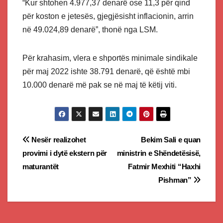
“Kur shtohen 4.977,37 denarë ose 11,3 për qind
për koston e jetesës, gjegjësisht inflacionin, arrin
në 49.024,89 denarë”, thonë nga LSM.
Për krahasim, vlera e shportës minimale sindikale
për maj 2022 ishte 38.791 denarë, që është mbi
10.000 denarë më pak se në maj të këtij viti.
Post
Nesër realizohet
Bekim Sali e quan
provimi i dytë ekstern për
ministrin e Shëndetësisë,
navigation
maturantët
Fatmir Mexhiti “Haxhi
Pishman”