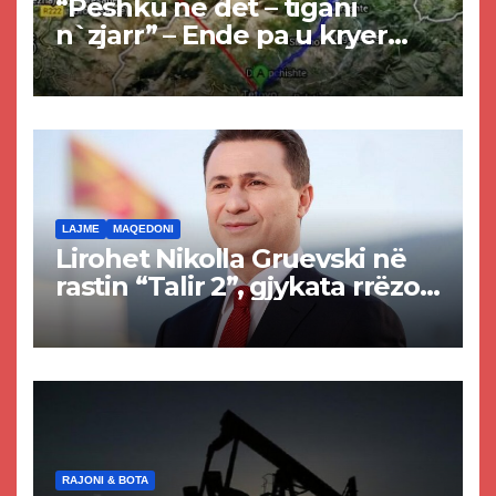
“Peshku në det – tigani
n`zjarr” – Ende pa u kryer
projekti i tunelit, komuna e
Tetovës nis punimet për
rrugën Tetovë – Prizren
LAJME
MAQEDONI
Lirohet Nikolla Gruevski në
rastin “Talir 2”, gjykata rrëzon
akuzat për ndërtimin e
paligjshëm të selisë së
VMRO-DPMNE-së
RAJONI & BOTA