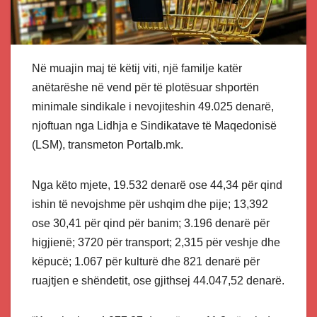
Në muajin maj të këtij viti, një familje katër
anëtarëshe në vend për të plotësuar shportën
minimale sindikale i nevojiteshin 49.025 denarë,
njoftuan nga Lidhja e Sindikatave të Maqedonisë
(LSM), transmeton Portalb.mk.
Nga këto mjete, 19.532 denarë ose 44,34 për qind
ishin të nevojshme për ushqim dhe pije; 13,392
ose 30,41 për qind për banim; 3.196 denarë për
higjienë; 3720 për transport; 2,315 për veshje dhe
këpucë; 1.067 për kulturë dhe 821 denarë për
ruajtjen e shëndetit, ose gjithsej 44.047,52 denarë.