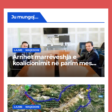
Ju mungoj...
LAJME
MAQEDONI
Arrihet marrëveshja e
koalicionimit në parim mes
Kurtit dhe Abdixhikut
LAJME
MAQEDONI