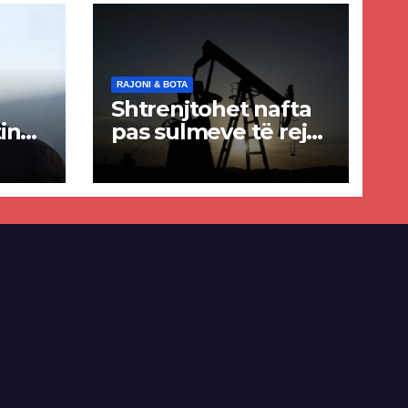
RAJONI & BOTA
Shtrenjtohet nafta
in
pas sulmeve të reja
a
SHBA–Iran
ër
lisë
E-së