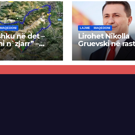
MAQEDONI
LAJME
MAQEDONI
hku në det –
Lirohet Nikolla
ni n`zjarr” –
Gruevski në rast
 pa u kryer
“Talir 2”, gjykat
kti i tunelit,
rrëzon akuzat p
una e Tetovës
ndërtimin e
punimet për
paligjshëm të se
ën Tetovë –
së VMRO-DPMN
ren