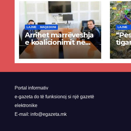
LAJME
MAQEDONI
LAJME
Arrihet marrëveshja
“Pes
e koalicionimit në
tiga
parim mes Kurtit
Ende
dhe Abdixhikut
proje
kom
nis 
rrug
Priz
Portal informativ
e-gazeta do të funksionoj si një gazetë
elektronike
E-mail: info@egazeta.mk