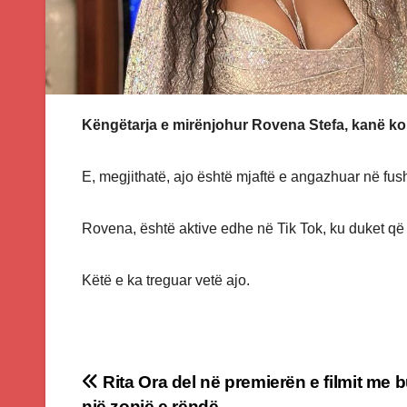
Këngëtarja e mirënjohur Rovena Stefa, kanë koh
E, megjithatë, ajo është mjaftë e angazhuar në f
Rovena, është aktive edhe në Tik Tok, ku duket q
Këtë e ka treguar vetë ajo.
Post
Rita Ora del në premierën e filmit me bu
një zonjë e rëndë