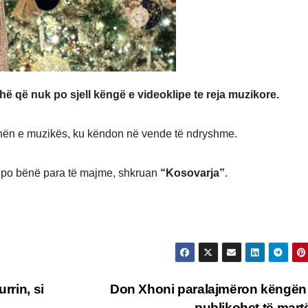
ë që nuk po sjell këngë e videoklipe te reja muzikore.
ushën e muzikës, ku këndon në vende të ndryshme.
ë po bënë para të majme, shkruan
“Kosovarja”
.
rrin, si
Don Xhoni paralajmëron këngën 
publikohet të mar