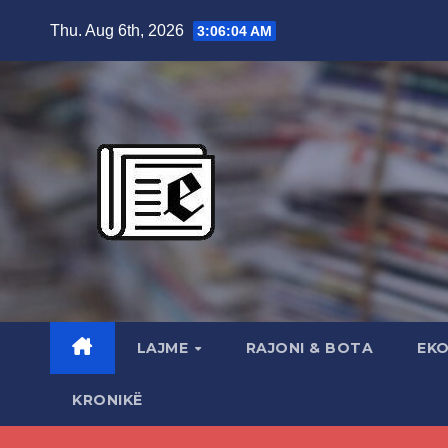
Skip
Thu. Aug 6th, 2026
3:06:05 AM
to
content
LAJME
RAJONI & BOTA
EK
KRONIKË