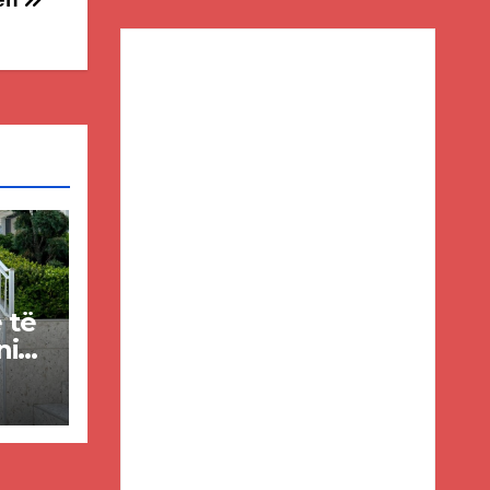
e të
nin