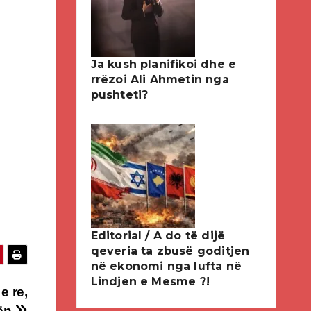
Ja kush planifikoi dhe e
rrëzoi Ali Ahmetin nga
pushteti?
Editorial / A do të dijë
qeveria ta zbusë goditjen
në ekonomi nga lufta në
Lindjen e Mesme ?!
e re,
tën