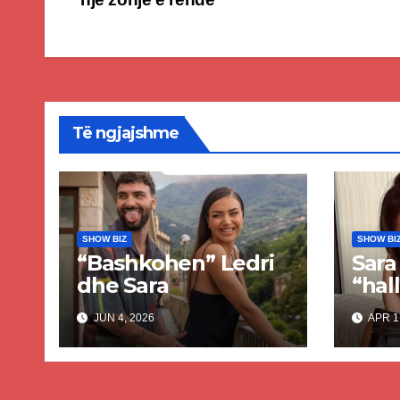
navigation
Të ngjajshme
SHOW BIZ
SHOW BI
“Bashkohen” Ledri
Sara
dhe Sara
“hall
verë
JUN 4, 2026
APR 1