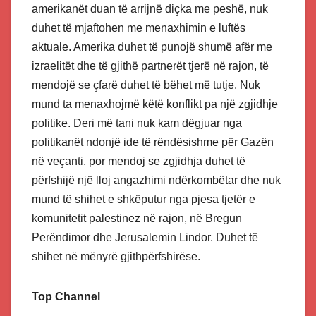
amerikanët duan të arrijnë diçka me peshë, nuk
duhet të mjaftohen me menaxhimin e luftës
aktuale. Amerika duhet të punojë shumë afër me
izraelitët dhe të gjithë partnerët tjerë në rajon, të
mendojë se çfarë duhet të bëhet më tutje. Nuk
mund ta menaxhojmë këtë konflikt pa një zgjidhje
politike. Deri më tani nuk kam dëgjuar nga
politikanët ndonjë ide të rëndësishme për Gazën
në veçanti, por mendoj se zgjidhja duhet të
përfshijë një lloj angazhimi ndërkombëtar dhe nuk
mund të shihet e shkëputur nga pjesa tjetër e
komunitetit palestinez në rajon, në Bregun
Perëndimor dhe Jerusalemin Lindor. Duhet të
shihet në mënyrë gjithpërfshirëse.
Top Channel