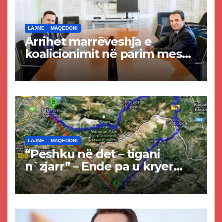
LAJME
MAQEDONI
Arrihet marrëveshja e
koalicionimit në parim mes
Kurtit dhe Abdixhikut
LAJME
MAQEDONI
“Peshku në det – tigani
n`zjarr” – Ende pa u kryer
projekti i tunelit, komuna e
Tetovës nis punimet për
rrugën Tetovë – Prizren