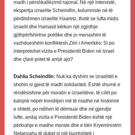
madh i përshkallëzimit rajonal. Në një intervistë,
ekspertja izraelite Scheindlin, kolumniste në të
përditshmen izraelite Haaretz, thotë se lufta midis
Izraelit dhe Hamasit kërkon një zgjidhje
gjithpërfshirëse politike dhe jo menaxhim të
vazhdueshëm konfliktesh.Zëri i Amerikës: Si po
interpretohet vizita e Presidentit Biden në Izrael
dhe çfarë pritet të arrijë ajo?
Dahlia Scheindlin:
Nuk ka dyshim se izraelitët e
shohin si gjest të madh solidariteti. Është shumë e
rëndësishme për moralin e izraelitëve, të cilët po
kalojnë nëpër tronditjen më të madhe në historinë
e shtetit, po ndihen të dërmuar dhe në gjendje
lufte, andaj vizita e Presidentit Biden është një
përkrahje e madhe morale dhe e bën Kryeministrin
Netanyahu të duket si një burrështeti i