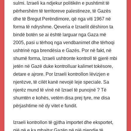
sulmi. Izraeli ka ndjekur politikën e pushtimit të
përhershëm të territoreve palestineze, të Gazës
dhe të Bregut Perëndimore, që nga viti 1967 në
forma të ndryshme. Qeveria e Izraelit dëshiron ta
bindë botën se ai është larguar nga Gaza më
2005, pasi u tërhoq nga vendbanimet dhe tërhoqi
ushtrinë nga brendësia e Gazës. Por në fakt, në
shumë forma, Izraeli ushtronte kontroll të gjerë mbi
jetën në Gazë duke kontrolluar kalimet tokësore,
detare e ajrore. Por Izraeli kontrollon lëvizjen e
njerëzve, të cilët kanë nevojë leje speciale. Sa
njerëz mund të vinë në Izrael të punojnë ? Të
shumtën e kohës, vetëm disa prej tyre, me disa
përjashtime në dy vitet e fundit.
Izraeli kontrollon të gjitha importet dhe eksportet,
gjë që e ka mbajtur Gazën në një gjendje të