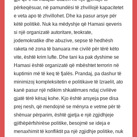
përkeqësuar, në pamundësi të zhvillojë kapacitetet
e veta apo të zhvillohet. Dhe ka pasur arsye për
këtë politikë. Nuk ka mëdyshje që Hamasi qeveris
si një organizatë autoritare, teokrate,
jodemokratike dhe abuzive, sepse të hedhësh
raketa në zona të banuara me civilë për tërë këto
vite, është krim lufte. Dhe tani ka pak dyshime se
Hamasi është organizatë që mbështet terrorin në
kuptimin më të keq të fjalës. Prandaj, pa dashur të
minimizoj kompleksitetin e politikave të Izraelit, ato
kanë pasur një ndikim shkatërrues ndaj civilëve
gjatë tërë kësaj kohe. Kjo është arsyeja pse disa
prej nesh, që mendojnë se mënyra e vetme për të
shënuar përparim, është gjetja e një zgjidhjeje
gjithëpërfshirëse politike, besojmë se ideja e
menaxhimit të konfliktit pa një zgjidhje politike, nuk