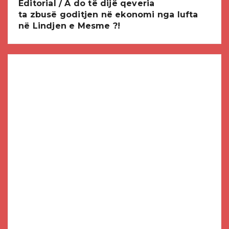
Editorial / A do të dijë qeveria
ta zbusë goditjen në ekonomi nga lufta
në Lindjen e Mesme ?!