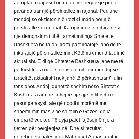
aeroplanmbajtëset në rajon, në përpjekje për të
parandaluar një përshkallëzim rajonal. Por, unë
mendoj se ekziston një rrezik i madh për një
përshkallëzim rajonal. Ka opinione të ndara nëse
një demonstrim i tillë i armatimit nga Shtetet e
Bashkuara në rajon, do ta parandalojë, apo do të
inkurajojë përshkallëzimin. Këtë nuk mund ta dimë
aktualisht. E di që Shtetet e Bashkuara janë më të
përkushtuara ndaj shtensionimit, por mendoj se
izraelitët aktualisht nuk janë të përkushtuar t’i ulin
tensionet. Andaj, duhet të shohim nëse Shtetet e
Bashkuara arrijnë ta bëjnë një gjë të tillë duke
pasur parasysh atë që ndodhi mbrëmë me
shpërthimin masiv në spitalin e Gazës, që la
qindra të vdekur. Të dyja palët fajësojnë njera
tjetrën për përgjegjësinë. Dhe si rezultat,
udhëheqësi palestinez Mahmoud Abbas anuloi