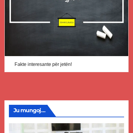
Fakte interesante për jetën!
Ju mungoj...