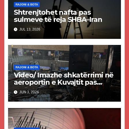
RAJONI & BOTA
Shtrenjtohet nafta pas
sulmeve të reja SHBA–Iran
JUL 13, 2026
RAJONI & BOTA
Video/ Imazhe shkatërrimi në
aeroportin e Kuvajtit pas
sulmit iranian, një i vdekur
JUN 3, 2026
dhe shumë të plagosur