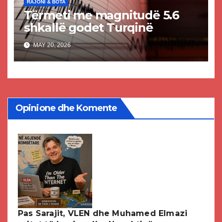
RAJONI & BOTA
Tërmeti me magnitudë 5.6
shkallë godet Turqinë
MAY 20, 2026
Opinione dhe Komente
Pas Sarajit, VLEN dhe Muhamed Elmazi