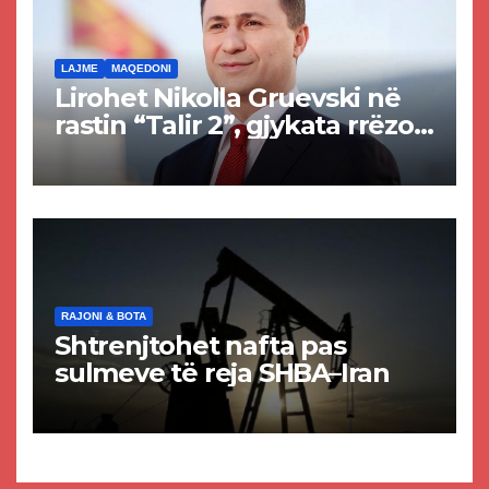
LAJME
MAQEDONI
Lirohet Nikolla Gruevski në
rastin “Talir 2”, gjykata rrëzon
akuzat për ndërtimin e
paligjshëm të selisë së
VMRO-DPMNE-së
RAJONI & BOTA
Shtrenjtohet nafta pas
sulmeve të reja SHBA–Iran