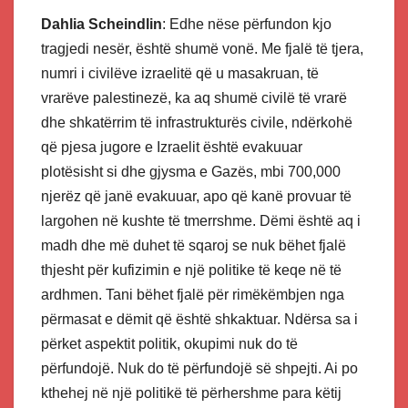
Dahlia Scheindlin
: Edhe nëse përfundon kjo
tragjedi nesër, është shumë vonë. Me fjalë të tjera,
numri i civilëve izraelitë që u masakruan, të
vrarëve palestinezë, ka aq shumë civilë të vrarë
dhe shkatërrim të infrastrukturës civile, ndërkohë
që pjesa jugore e Izraelit është evakuuar
plotësisht si dhe gjysma e Gazës, mbi 700,000
njerëz që janë evakuuar, apo që kanë provuar të
largohen në kushte të tmerrshme. Dëmi është aq i
madh dhe më duhet të sqaroj se nuk bëhet fjalë
thjesht për kufizimin e një politike të keqe në të
ardhmen. Tani bëhet fjalë për rimëkëmbjen nga
përmasat e dëmit që është shkaktuar. Ndërsa sa i
përket aspektit politik, okupimi nuk do të
përfundojë. Nuk do të përfundojë së shpejti. Ai po
kthehej në një politikë të përhershme para këtij