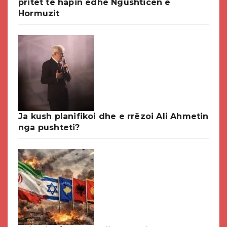
pritet të hapin edhe Ngushticën e
Hormuzit
Ja kush planifikoi dhe e rrëzoi Ali Ahmetin
nga pushteti?