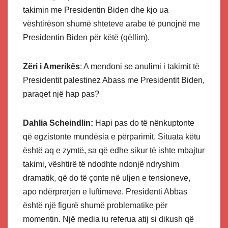
takimin me Presidentin Biden dhe kjo ua
vështirëson shumë shteteve arabe të punojnë me
Presidentin Biden për këtë (qëllim).
Zëri i Amerikës
: A mendoni se anulimi i takimit të
Presidentit palestinez Abass me Presidentit Biden,
paraqet një hap pas?
Dahlia Scheindlin:
Hapi pas do të nënkuptonte
që egzistonte mundësia e përparimit. Situata këtu
është aq e zymtë, sa që edhe sikur të ishte mbajtur
takimi, vështirë të ndodhte ndonjë ndryshim
dramatik, që do të çonte në uljen e tensioneve,
apo ndërprerjen e luftimeve. Presidenti Abbas
është një figurë shumë problematike për
momentin. Një media iu referua atij si dikush që