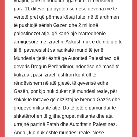
vuajtur, janë të tronditur nga sulmi i tmerrshëm i
para 11 ditëve, po pyeten se nëse qeveria me të
vërtetë pret që përmes kësaj lufte, në të ardhmen
të pushtojë sërish Gazën dhe 2 milionë
palestinezët atje, që kanë një marrëdhënie
armiqësore me Izraelin. Askush nuk e do një gjë të
tillë, pavarësisht sa radikalë mund të jenë.
Mundësia tjetër është që Autoriteti Palestinez, që
qeveris Bregun Perëndimor, ndonëse në masë të
kufizuar, pasi Izraeli ushtron kontroll të
rëndësishëm në atë pjesë, të qeverisë edhe
Gazën, por kjo nuk duket një mundësi reale, për
shkak të forcave që ekzistojnë brenda Gazës dhe
grupeve militante atje. Do të jetë e pamundur të
shkatërrohen të gjitha grupet militante dhe ata
urrejnë partinë Fatah dhe Autoritetin Palestinez.
Andaj, kjo nuk është mundësi reale. Nëse