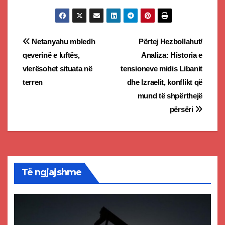
Post
Netanyahu mbledh
Përtej Hezbollahut/
qeverinë e luftës,
Analiza: Historia e
navigation
vlerësohet situata në
tensioneve midis Libanit
terren
dhe Izraelit, konflikt që
mund të shpërthejë
përsëri
Të ngjajshme