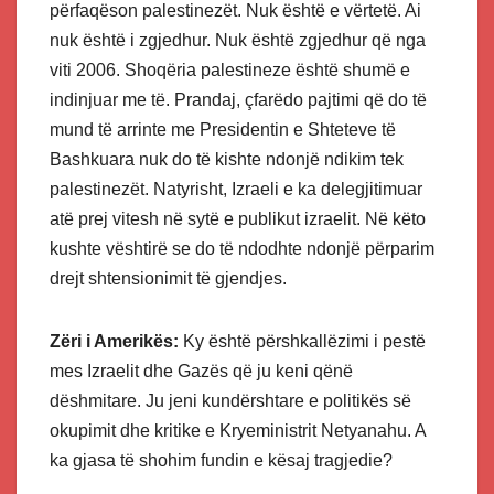
përfaqëson palestinezët. Nuk është e vërtetë. Ai
nuk është i zgjedhur. Nuk është zgjedhur që nga
viti 2006. Shoqëria palestineze është shumë e
indinjuar me të. Prandaj, çfarëdo pajtimi që do të
mund të arrinte me Presidentin e Shteteve të
Bashkuara nuk do të kishte ndonjë ndikim tek
palestinezët. Natyrisht, Izraeli e ka delegjitimuar
atë prej vitesh në sytë e publikut izraelit. Në këto
kushte vështirë se do të ndodhte ndonjë përparim
drejt shtensionimit të gjendjes.
Zëri i Amerikës:
Ky është përshkallëzimi i pestë
mes Izraelit dhe Gazës që ju keni qënë
dëshmitare. Ju jeni kundërshtare e politikës së
okupimit dhe kritike e Kryeministrit Netyanahu. A
ka gjasa të shohim fundin e kësaj tragjedie?