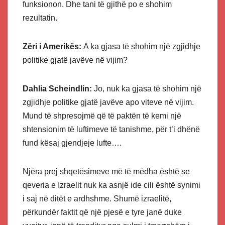
funksionon. Dhe tani të gjithë po e shohim
rezultatin.
Zëri i Amerikës:
A ka gjasa të shohim një zgjidhje
politike gjatë javëve në vijim?
Dahlia Scheindlin:
Jo, nuk ka gjasa të shohim një
zgjidhje politike gjatë javëve apo viteve në vijim.
Mund të shpresojmë që të paktën të kemi një
shtensionim të luftimeve të tanishme, për t’i dhënë
fund kësaj gjendjeje lufte….
Njëra prej shqetësimeve më të mëdha është se
qeveria e Izraelit nuk ka asnjë ide cili është synimi
i saj në ditët e ardhshme. Shumë izraelitë,
përkundër faktit që një pjesë e tyre janë duke