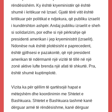
rëndësishëm. Ky është kryeministër që është
shumë i kritikuar në Izrael. Gjatë tërë vitit është
kritikuar për politikat e ndjekura, që publiku izraelit
i kundërshton ashpër. Andaj publiku izraelit e sheh
si solidarizim, por edhe si një përkrahje që
presidenti amerikan i jep kryeministrit (izraelit).
Ndonëse nuk është plotësisht e paprecedent,
është gjithsesi e pazakontë, që një president
amerikan të ndërmarrë një vizitë të tillë në një
zonë aktive lufte brenda një afati të shkurtë. Pra,
është shumë kuptimplotë.
Vizita ka për qëllim të qartësojë hapat e
mëtejshëm dhe koordinimin me Shtetet e
Bashkuara. Shtetet e Bashkuara tashmë kanë
dërguar armë të rëndësishme, kanë dërguar