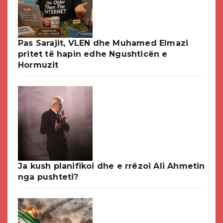
Pas Sarajit, VLEN dhe Muhamed Elmazi
pritet të hapin edhe Ngushticën e
Hormuzit
Ja kush planifikoi dhe e rrëzoi Ali Ahmetin
nga pushteti?