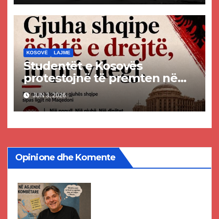
KOSOVË
LAJME
Studentët e Kosovës
protestojnë të premten në
mbështetje të gjuhës shqipe
JUN 3, 2026
në Maqedoninë e Veriut
Opinione dhe Komente