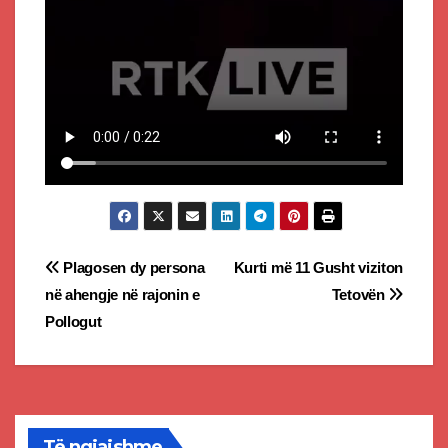
Post
Plagosen dy persona
Kurti më 11 Gusht viziton
në ahengje në rajonin e
Tetovën
navigation
Pollogut
Të ngjajshme