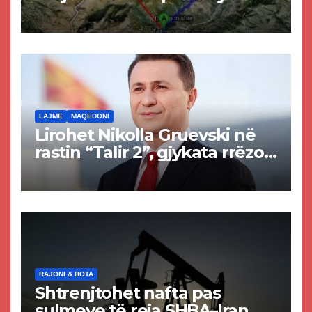
projekti i tunelit, komuna e
Tetovës nis punimet për
rrugën Tetovë – Prizren
LAJME
MAQEDONI
Lirohet Nikolla Gruevski në
rastin “Talir 2”, gjykata rrëzon
akuzat për ndërtimin e
paligjshëm të selisë së
VMRO-DPMNE-së
RAJONI & BOTA
Shtrenjtohet nafta pas
sulmeve të reja SHBA–Iran