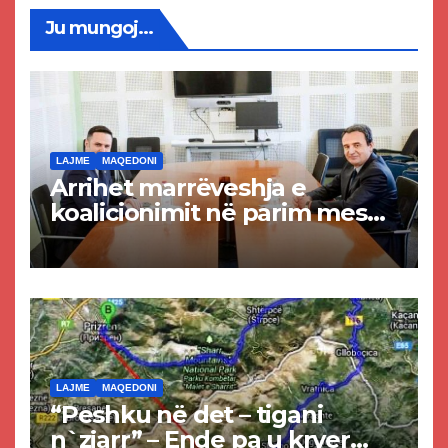
Ju mungoj...
LAJME
MAQEDONI
Arrihet marrëveshja e
koalicionimit në parim mes
Kurtit dhe Abdixhikut
LAJME
MAQEDONI
“Peshku në det – tigani
n`zjarr” – Ende pa u kryer