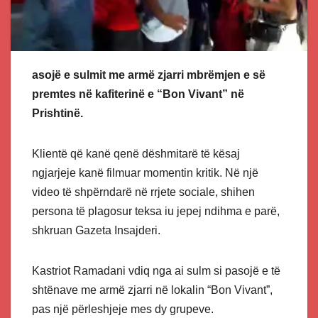
asojë e sulmit me armë zjarri mbrëmjen e së
premtes në kafiterinë e “Bon Vivant” në
Prishtinë.
Klientë që kanë qenë dëshmitarë të kësaj
ngjarjeje kanë filmuar momentin kritik. Në një
video të shpërndarë në rrjete sociale, shihen
persona të plagosur teksa iu jepej ndihma e parë,
shkruan Gazeta Insajderi.
Kastriot Ramadani vdiq nga ai sulm si pasojë e të
shtënave me armë zjarri në lokalin “Bon Vivant”,
pas një përleshjeje mes dy grupeve.