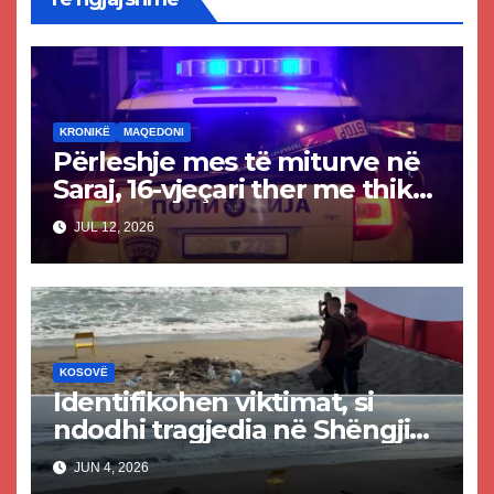
KRONIKË
MAQEDONI
Përleshje mes të miturve në
Saraj, 16-vjeçari ther me thikë
14-vjeçarin
JUL 12, 2026
KOSOVË
Identifikohen viktimat, si
ndodhi tragjedia në Shëngjin
ku mbetën të vdekur dy të
JUN 4, 2026
rinj kosovarë