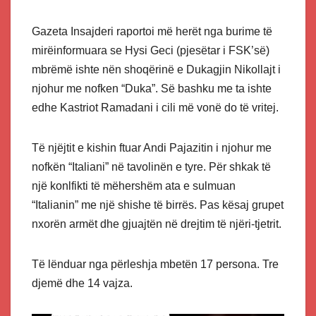
Gazeta Insajderi raportoi më herët nga burime të
mirëinformuara se Hysi Geci (pjesëtar i FSK’së)
mbrëmë ishte nën shoqërinë e Dukagjin Nikollajt i
njohur me nofken “Duka”. Së bashku me ta ishte
edhe Kastriot Ramadani i cili më vonë do të vritej.
Të njëjtit e kishin ftuar Andi Pajazitin i njohur me
nofkën “Italiani” në tavolinën e tyre. Për shkak të
një konlfikti të mëhershëm ata e sulmuan
“Italianin” me një shishe të birrës. Pas kësaj grupet
nxorën armët dhe gjuajtën në drejtim të njëri-tjetrit.
Të lënduar nga përleshja mbetën 17 persona. Tre
djemë dhe 14 vajza.