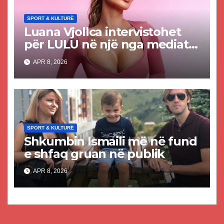
SPORT & KULTURË
Luana Vjollca intervistohet
për LULU në një nga mediat
më të mëdha në Dubai
APR 8, 2026
(VIDEO)
SPORT & KULTURË
Shkumbin Ismaili më në fund
e shfaq gruan në publik
APR 8, 2026