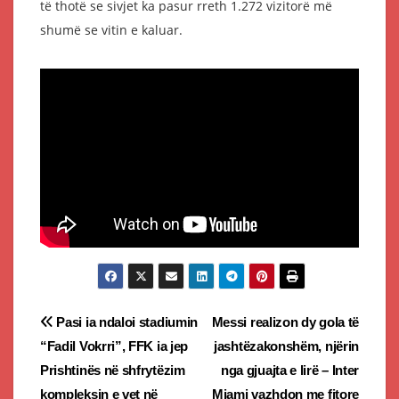
të thotë se sivjet ka pasur rreth 1.272 vizitorë më
shumë se vitin e kaluar.
Post
Pasi ia ndaloi stadiumin
Messi realizon dy gola të
“Fadil Vokrri”, FFK ia jep
jashtëzakonshëm, njërin
navigation
Prishtinës në shfrytëzim
nga gjuajta e lirë – Inter
kompleksin e vet në
Miami vazhdon me fitore