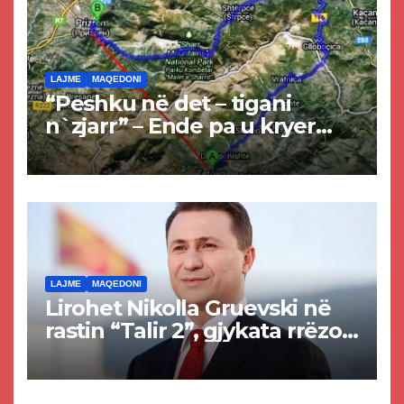
LAJME
MAQEDONI
“Peshku në det – tigani
n`zjarr” – Ende pa u kryer
projekti i tunelit, komuna e
Tetovës nis punimet për
rrugën Tetovë – Prizren
LAJME
MAQEDONI
Lirohet Nikolla Gruevski në
rastin “Talir 2”, gjykata rrëzon
akuzat për ndërtimin e
paligjshëm të selisë së
VMRO-DPMNE-së