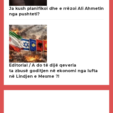
Ja kush planifikoi dhe e rrëzoi Ali Ahmetin
nga pushteti?
Editorial / A do të dijë qeveria
ta zbusë goditjen në ekonomi nga lufta
në Lindjen e Mesme ?!