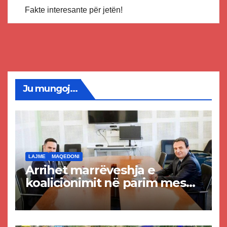
Fakte interesante për jetën!
Ju mungoj...
LAJME
MAQEDONI
Arrihet marrëveshja e
koalicionimit në parim mes
Kurtit dhe Abdixhikut