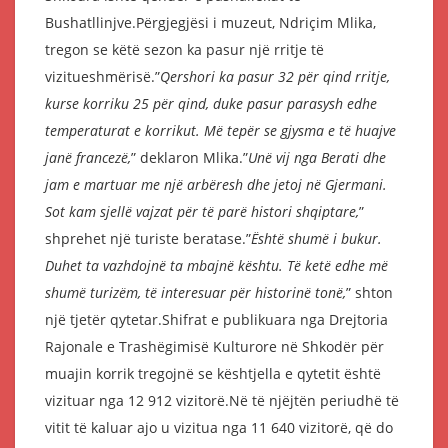
Bushatllinjve.Përgjegjësi i muzeut, Ndriçim Mlika,
tregon se këtë sezon ka pasur një rritje të
vizitueshmërisë.”
Qershori ka pasur 32 për qind rritje,
kurse korriku 25 për qind, duke pasur parasysh edhe
temperaturat e korrikut. Më tepër se gjysma e të huajve
janë francezë,
” deklaron Mlika.”
Unë vij nga Berati dhe
jam e martuar me një arbëresh dhe jetoj në Gjermani.
Sot kam sjellë vajzat për të parë histori shqiptare,
”
shprehet një turiste beratase.”
Është shumë i bukur.
Duhet ta vazhdojnë ta mbajnë kështu. Të ketë edhe më
shumë turizëm, të interesuar për historinë tonë,
” shton
një tjetër qytetar.Shifrat e publikuara nga Drejtoria
Rajonale e Trashëgimisë Kulturore në Shkodër për
muajin korrik tregojnë se kështjella e qytetit është
vizituar nga 12 912 vizitorë.Në të njëjtën periudhë të
vitit të kaluar ajo u vizitua nga 11 640 vizitorë, që do