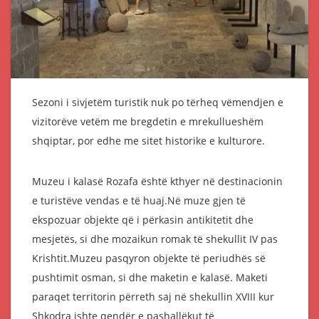
Sezoni i sivjetëm turistik nuk po tërheq vëmendjen e
vizitorëve vetëm me bregdetin e mrekullueshëm
shqiptar, por edhe me sitet historike e kulturore.
Muzeu i kalasë Rozafa është kthyer në destinacionin
e turistëve vendas e të huaj.Në muze gjen të
ekspozuar objekte që i përkasin antikitetit dhe
mesjetës, si dhe mozaikun romak të shekullit IV pas
Krishtit.Muzeu pasqyron objekte të periudhës së
pushtimit osman, si dhe maketin e kalasë. Maketi
paraqet territorin përreth saj në shekullin XVIII kur
Shkodra ishte qendër e pashallëkut të