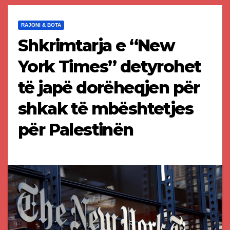
RAJONI & BOTA
Shkrimtarja e “New
York Times” detyrohet
të japë dorëheqjen për
shkak të mbështetjes
për Palestinën