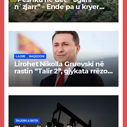
n`zjarr” – Ende pa u kryer
projekti i tunelit, komuna e
Tetovës nis punimet për
rrugën Tetovë – Prizren
LAJME
MAQEDONI
Lirohet Nikolla Gruevski në
rastin “Talir 2”, gjykata rrëzon
akuzat për ndërtimin e
paligjshëm të selisë së
VMRO-DPMNE-së
RAJONI & BOTA