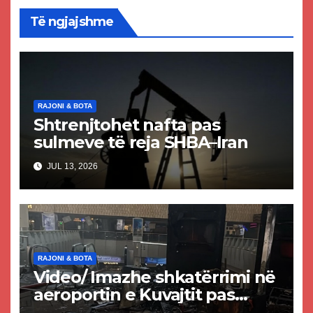
Të ngjajshme
RAJONI & BOTA
Shtrenjtohet nafta pas
sulmeve të reja SHBA–Iran
JUL 13, 2026
RAJONI & BOTA
Video/ Imazhe shkatërrimi në
aeroportin e Kuvajtit pas
sulmit iranian, një i vdekur