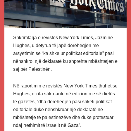
Shkrimtarja e revistës New York Times, Jazmine
Hughes, u detyrua të japë dorëheqjen me
arsyetimin se “ka shkelur politikat editoriale” pasi
nënshkroi një deklaratë ku shprehte mbështetjen e
saj për Palestinën.
Në raportimin e revistës New York Times thuhet se
Hughes, e cila shkruante në edicionin e së dielës
të gazetës, “dha dorëheqjen pasi shkeli politikat
editoriale duke nënshkruar një deklaratë në
mbështetje të palestinezëve dhe duke protestuar
ndaj rrethimit të Izraelit në Gaza”.