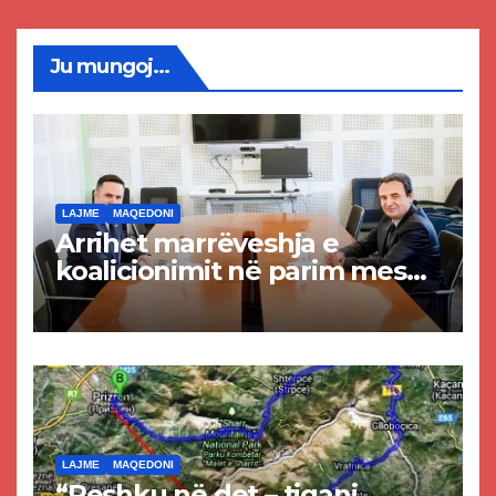
Ju mungoj...
LAJME
MAQEDONI
Arrihet marrëveshja e
koalicionimit në parim mes
Kurtit dhe Abdixhikut
LAJME
MAQEDONI
“Peshku në det – tigani