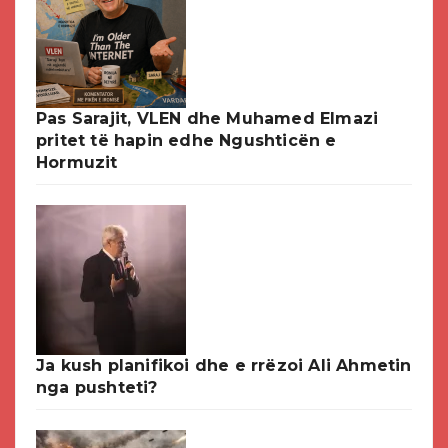
Pas Sarajit, VLEN dhe Muhamed Elmazi
pritet të hapin edhe Ngushticën e
Hormuzit
Ja kush planifikoi dhe e rrëzoi Ali Ahmetin
nga pushteti?