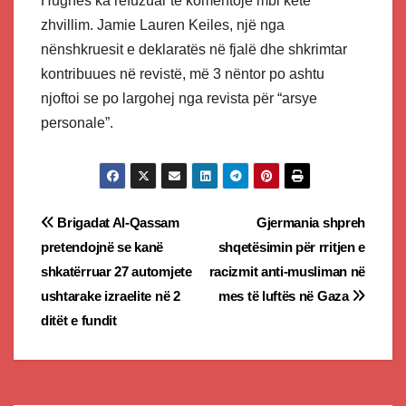
Hughes ka refuzuar të komentojë mbi këtë
zhvillim. Jamie Lauren Keiles, një nga
nënshkruesit e deklaratës në fjalë dhe shkrimtar
kontribuues në revistë, më 3 nëntor po ashtu
njoftoi se po largohej nga revista për “arsye
personale”.
Post
Brigadat Al-Qassam
Gjermania shpreh
pretendojnë se kanë
shqetësimin për rritjen e
navigation
shkatërruar 27 automjete
racizmit anti-musliman në
ushtarake izraelite në 2
mes të luftës në Gaza
ditët e fundit