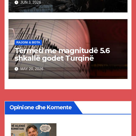
JUN 3, 2026
dhe shumë të plagosur
RAJONI & BOTA
Tërmeti me magnitudë 5.6
shkallë godet Turqinë
MAY 20, 2026
Opinione dhe Komente