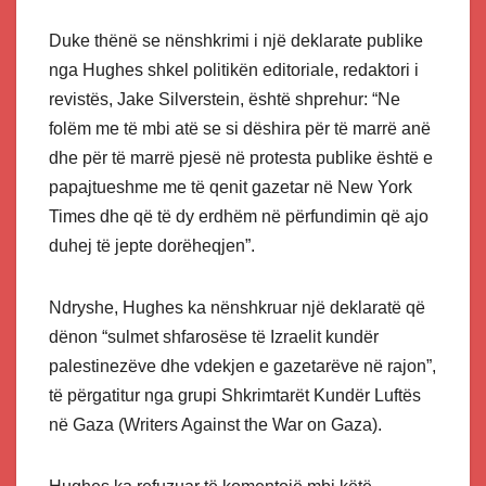
Duke thënë se nënshkrimi i një deklarate publike
nga Hughes shkel politikën editoriale, redaktori i
revistës, Jake Silverstein, është shprehur: “Ne
folëm me të mbi atë se si dëshira për të marrë anë
dhe për të marrë pjesë në protesta publike është e
papajtueshme me të qenit gazetar në New York
Times dhe që të dy erdhëm në përfundimin që ajo
duhej të jepte dorëheqjen”.
Ndryshe, Hughes ka nënshkruar një deklaratë që
dënon “sulmet shfarosëse të Izraelit kundër
palestinezëve dhe vdekjen e gazetarëve në rajon”,
të përgatitur nga grupi Shkrimtarët Kundër Luftës
në Gaza (Writers Against the War on Gaza).