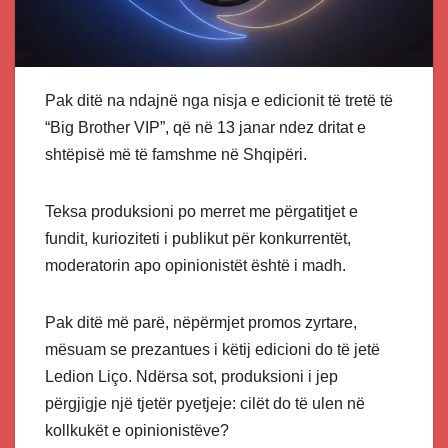
Pak ditë na ndajnë nga nisja e edicionit të tretë të
“Big Brother VIP”, që në 13 janar ndez dritat e
shtëpisë më të famshme në Shqipëri.
Teksa produksioni po merret me përgatitjet e
fundit, kurioziteti i publikut për konkurrentët,
moderatorin apo opinionistët është i madh.
Pak ditë më parë, nëpërmjet promos zyrtare,
mësuam se prezantues i këtij edicioni do të jetë
Ledion Liço. Ndërsa sot, produksioni i jep
përgjigje një tjetër pyetjeje: cilët do të ulen në
kollkukët e opinionistëve?