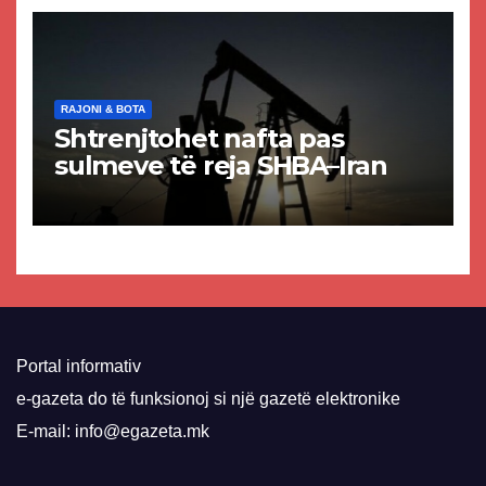
VMRO-DPMNE-së
RAJONI & BOTA
Shtrenjtohet nafta pas
sulmeve të reja SHBA–Iran
Portal informativ
e-gazeta do të funksionoj si një gazetë elektronike
E-mail: info@egazeta.mk