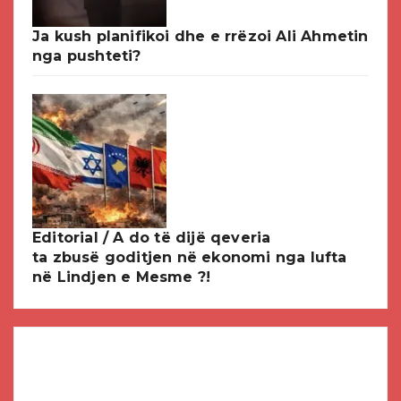
Ja kush planifikoi dhe e rrëzoi Ali Ahmetin
nga pushteti?
Editorial / A do të dijë qeveria
ta zbusë goditjen në ekonomi nga lufta
në Lindjen e Mesme ?!