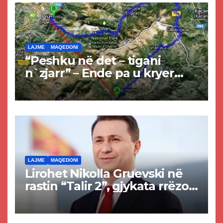
LAJME
MAQEDONI
“Peshku në det – tigani
n`zjarr” – Ende pa u kryer
projekti i tunelit, komuna e
Tetovës nis punimet për
rrugën Tetovë – Prizren
LAJME
MAQEDONI
Lirohet Nikolla Gruevski në
rastin “Talir 2”, gjykata rrëzon
akuzat për ndërtimin e
paligjshëm të selisë së