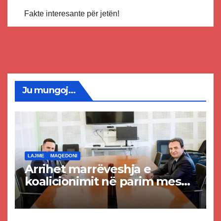
Fakte interesante për jetën!
Ju mungoj...
LAJME
MAQEDONI
Arrihet marrëveshja e
koalicionimit në parim mes
Kurtit dhe Abdixhikut