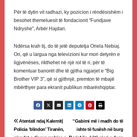
Për të dytin vit radhazi, ky pozicion i rëndësishëm i
besohet themeluesit të fondacionit “Fundjave
Ndryshe”, Arbër Hajdari.
Ndërsa krah tij, do të jetë deputetja Oriela Nebiaj.
Ori, që u largua nga televizioni kur mori detyrën e
ligjvënëses, rikthehet në një rol të ri, për të
komentuar banorët dhe të gjitha ngjarjet e “Big
Brother VIP 3”, që si gjithnjë, premton të mbajë
mbërthyer para ekranit publikun mbarëshqiptar.
Post
Atentati ndaj Kalemit|
“Gabimi më i madh do të
Policia ‘blindon’ Tiranën,
ishte të fusësh në burg
navigation