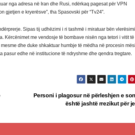
dërguar nga adresa në Iran dhe Rusi, ndërkaq pagesat për VPN
on gjetjen e kryerësve”, tha Spasovski për “Tv24”.
rprerje. Sipas tij udhëzimi i ri tashmë i miratuar bën vlerësim
la. Kërcënimet me vendosje të bombave nisën nga tetori i vitit të
e të mesme dhe duke shkaktuar humbje të mëdha në procesin mës
 pasur edhe në institucione të ndryshme dhe qendra tregtare.
e
Personi i plagosur në përleshjen e so
është jashtë rrezikut për j