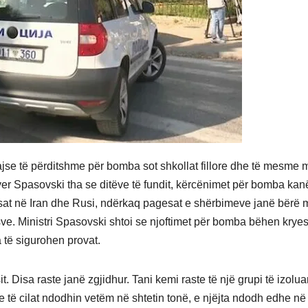
jse të përditshme për bomba sot shkollat fillore dhe të mesme 
ver Spasovski tha se ditëve të fundit, kërcënimet për bomba kan
esat në Iran dhe Rusi, ndërkaq pagesat e shërbimeve janë bërë 
sve. Ministri Spasovski shtoi se njoftimet për bomba bëhen kryes
a të sigurohen provat.
t. Disa raste janë zgjidhur. Tani kemi raste të një grupi të izolu
e të cilat ndodhin vetëm në shtetin tonë, e njëjta ndodh edhe në