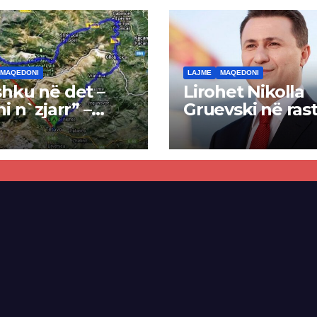
MAQEDONI
LAJME
MAQEDONI
hku në det –
Lirohet Nikolla
ni n`zjarr” –
Gruevski në rast
 pa u kryer
“Talir 2”, gjykat
kti i tunelit,
rrëzon akuzat p
una e Tetovës
ndërtimin e
punimet për
paligjshëm të se
ën Tetovë –
së VMRO-DPMN
ren