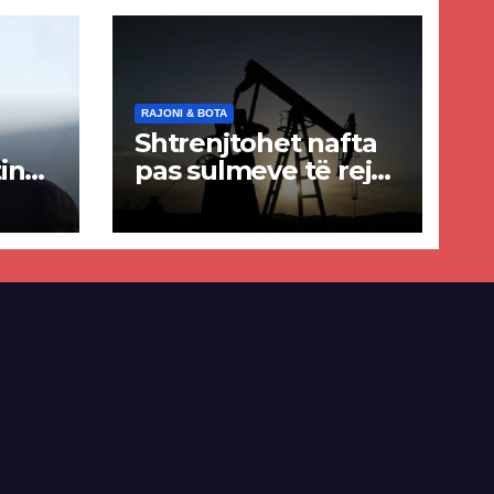
RAJONI & BOTA
Shtrenjtohet nafta
in
pas sulmeve të reja
a
SHBA–Iran
ër
lisë
E-së