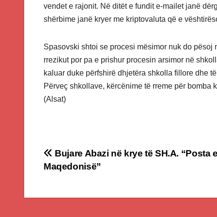
vendet e rajonit. Në ditët e fundit e-mailet janë 
shërbime janë kryer me kriptovaluta që e vështirës
Spasovski shtoi se procesi mësimor nuk do pësoj ndë
rrezikut por pa e prishur procesin arsimor në shkol
kaluar duke përfshirë dhjetëra shkolla fillore dh
Përveç shkollave, kërcënime të rreme për bomba ka
(Alsat)
Post
Bujare Abazi në krye të SH.A. “Posta 
Maqedonisë”
navigation