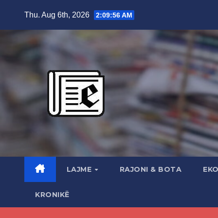
Skip
Thu. Aug 6th, 2026
2:09:57 AM
to
content
LAJME
RAJONI & BOTA
EK
KRONIKË