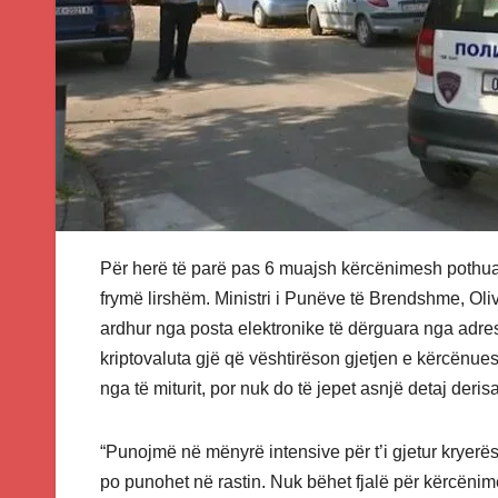
Për herë të parë pas 6 muajsh kërcënimesh pothua
frymë lirshëm. Ministri i Punëve të Brendshme, Oli
ardhur nga posta elektronike të dërguara nga adr
kriptovaluta gjë që vështirëson gjetjen e kërcënue
nga të miturit, por nuk do të jepet asnjë detaj deris
“Punojmë në mënyrë intensive për t’i gjetur kryerësi
po punohet në rastin. Nuk bëhet fjalë për kërcënim