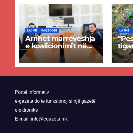
LAJME
MAQEDONI
LAJME
Arrihet marrëveshja
“Pes
e koalicionimit në
tiga
parim mes Kurtit
Ende
dhe Abdixhikut
proje
kom
nis 
rrug
Priz
Portal informativ
e-gazeta do të funksionoj si një gazetë
elektronike
E-mail: info@egazeta.mk