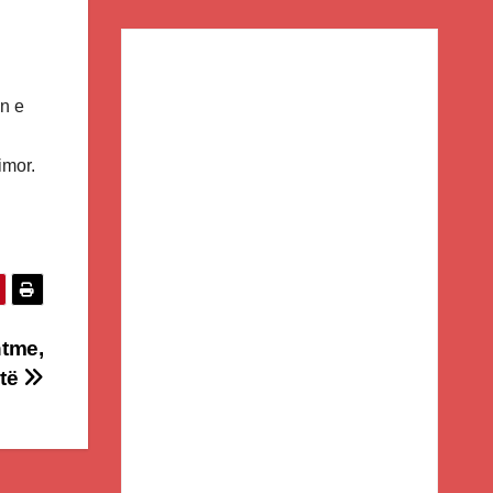
in e
imor.
ntme,
etë