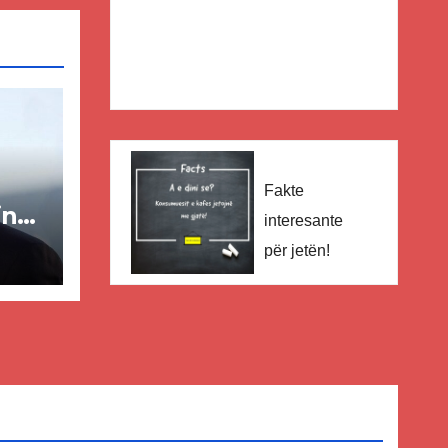
Fakte
in
interesante
për jetën!
ër
lisë
E-