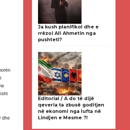
Ja kush planifikoi dhe e
rrëzoi Ali Ahmetin nga
pushteti?
morën
ë
me
isht
Editorial / A do të dijë
qeveria ta zbusë goditjen
në ekonomi nga lufta në
Lindjen e Mesme ?!
ar dhe