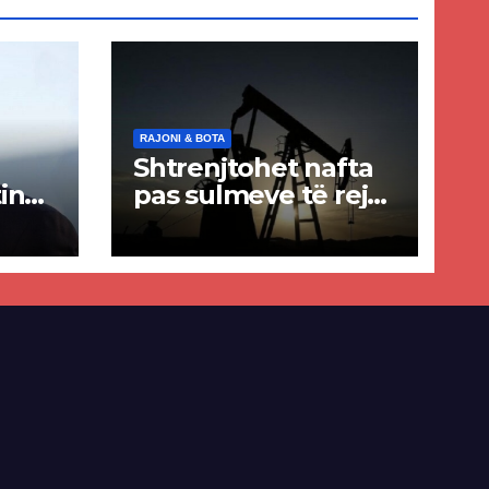
RAJONI & BOTA
Shtrenjtohet nafta
in
pas sulmeve të reja
a
SHBA–Iran
ër
lisë
E-së