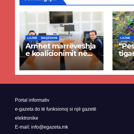
LAJME
MAQEDONI
LAJME
Arrihet marrëveshja
“Pes
e koalicionimit në
tiga
parim mes Kurtit
Ende
dhe Abdixhikut
proje
kom
nis 
rrug
Priz
Portal informativ
e-gazeta do të funksionoj si një gazetë
elektronike
E-mail: info@egazeta.mk