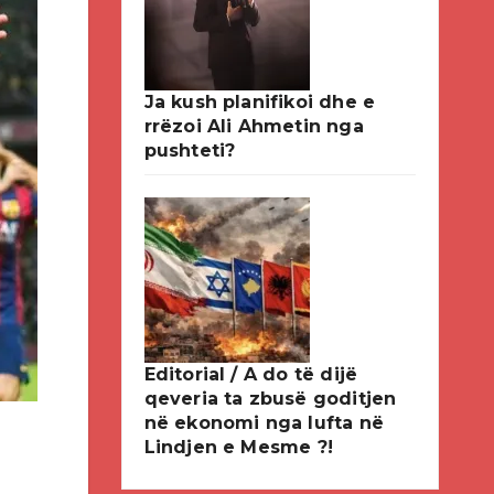
Ja kush planifikoi dhe e
rrëzoi Ali Ahmetin nga
pushteti?
Editorial / A do të dijë
qeveria ta zbusë goditjen
në ekonomi nga lufta në
Lindjen e Mesme ?!