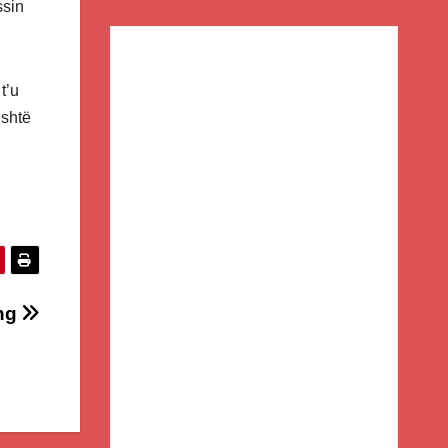
ssin
t’u
është
ong