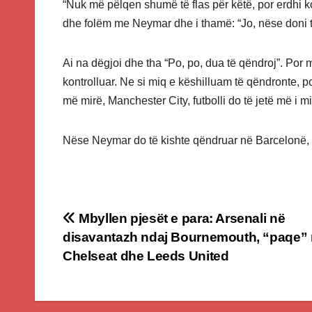
“Nuk më pëlqen shumë të flas për këtë, por erdhi 
dhe folëm me Neymar dhe i thamë: “Jo, nëse doni të
Ai na dëgjoi dhe tha “Po, po, dua të qëndroj”. Por më
kontrolluar. Ne si miq e këshilluam të qëndronte, po
më mirë, Manchester City, futbolli do të jetë më i m
Nëse Neymar do të kishte qëndruar në Barcelonë, ai 
Post
Mbyllen pjesët e para: Arsenali në
disavantazh ndaj Bournemouth, “paqe”
navigation
Chelseat dhe Leeds United