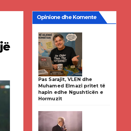
Opinione dhe Komente
jë
Pas Sarajit, VLEN dhe
Muhamed Elmazi pritet të
hapin edhe Ngushticën e
Hormuzit