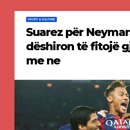
SPORT & KULTURË
Suarez për Neymar:
dëshiron të fitojë 
me ne