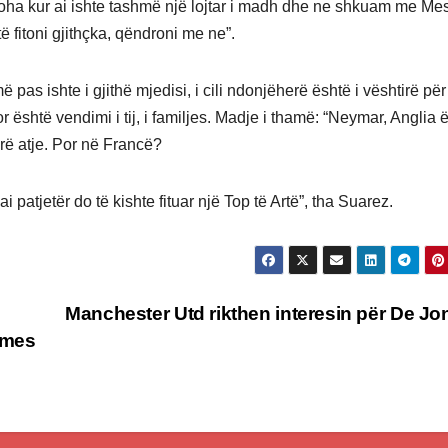
koha kur ai ishte tashmë një lojtar i madh dhe ne shkuam me Me
 fitoni gjithçka, qëndroni me ne”.
 pas ishte i gjithë mjedisi, i cili ndonjëherë është i vështirë për 
r është vendimi i tij, i familjes. Madje i thamë: “Neymar, Anglia 
irë atje. Por në Francë?
patjetër do të kishte fituar një Top të Artë”, tha Suarez.
Manchester Utd rikthen interesin për De J
 mes