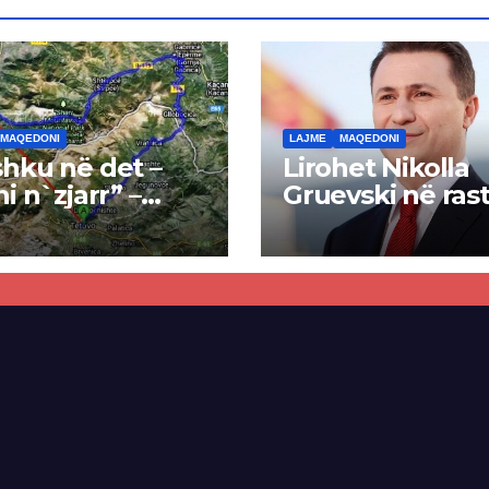
MAQEDONI
LAJME
MAQEDONI
hku në det –
Lirohet Nikolla
ni n`zjarr” –
Gruevski në rast
 pa u kryer
“Talir 2”, gjykat
kti i tunelit,
rrëzon akuzat p
una e Tetovës
ndërtimin e
punimet për
paligjshëm të se
ën Tetovë –
së VMRO-DPMN
ren