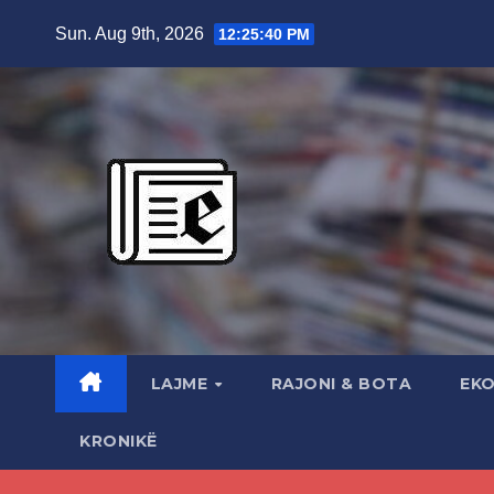
Skip
Sun. Aug 9th, 2026
12:25:42 PM
to
content
LAJME
RAJONI & BOTA
EK
KRONIKË