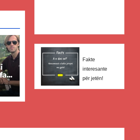
Fakte
i
interesante
faq
për jetën!