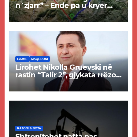
n`zjarr” – Ende pa u kryer
projekti i tunelit, komuna e
Tetovës nis punimet për
rrugën Tetovë – Prizren
LAJME
MAQEDONI
Lirohet Nikolla Gruevski në
rastin “Talir 2”, gjykata rrëzon
akuzat për ndërtimin e
paligjshëm të selisë së
VMRO-DPMNE-së
RAJONI & BOTA
Shtrenjtohet nafta pas