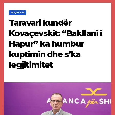
MAQEDONI
Taravari kundër
Kovaçevskit: “Bakllani i
Hapur” ka humbur
kuptimin dhe s’ka
legjitimitet