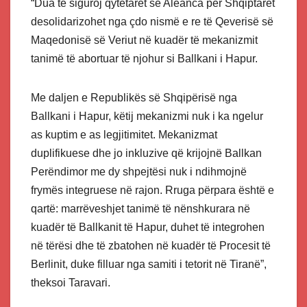
“Dua të siguroj qytetarët se Aleanca për Shqiptarët
desolidarizohet nga çdo nismë e re të Qeverisë së
Maqedonisë së Veriut në kuadër të mekanizmit
tanimë të abortuar të njohur si Ballkani i Hapur.
Me daljen e Republikës së Shqipërisë nga
Ballkani i Hapur, këtij mekanizmi nuk i ka ngelur
as kuptim e as legjitimitet. Mekanizmat
duplifikuese dhe jo inkluzive që krijojnë Ballkan
Perëndimor me dy shpejtësi nuk i ndihmojnë
frymës integruese në rajon. Rruga përpara është e
qartë: marrëveshjet tanimë të nënshkurara në
kuadër të Ballkanit të Hapur, duhet të integrohen
në tërësi dhe të zbatohen në kuadër të Procesit të
Berlinit, duke filluar nga samiti i tetorit në Tiranë”,
theksoi Taravari.