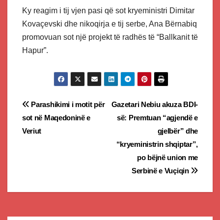
Ky reagim i tij vjen pasi që sot kryeministri Dimitar
Kovaçevski dhe nikoqirja e tij serbe, Ana Bërnabiq
promovuan sot një projekt të radhës të “Ballkanit të
Hapur”.
Post
Parashikimi i motit për
Gazetari Nebiu akuza BDI-
sot në Maqedoninë e
së: Premtuan “agjendë e
navigation
Veriut
gjelbër” dhe
“kryeministrin shqiptar”,
po bëjnë union me
Serbinë e Vuçiqin