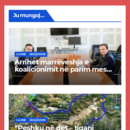
Ju mungoj...
LAJME
MAQEDONI
Arrihet marrëveshja e
koalicionimit në parim mes
Kurtit dhe Abdixhikut
LAJME
MAQEDONI
“Peshku në det – tigani