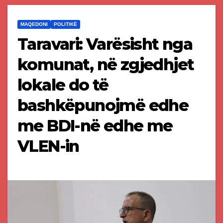
MAQEDONI
POLITIKË
Taravari: Varësisht nga
komunat, në zgjedhjet
lokale do të
bashkëpunojmë edhe
me BDI-në edhe me
VLEN-in