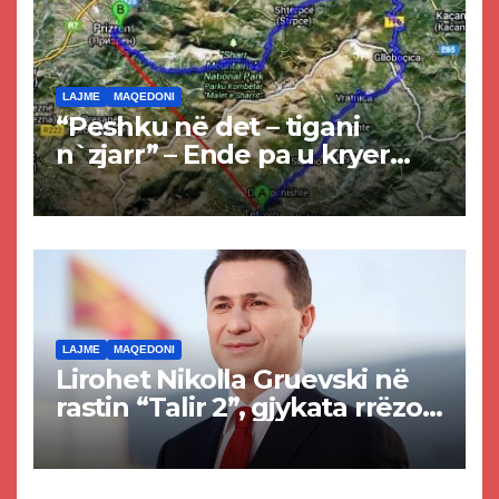
LAJME
MAQEDONI
“Peshku në det – tigani
n`zjarr” – Ende pa u kryer
projekti i tunelit, komuna e
Tetovës nis punimet për
rrugën Tetovë – Prizren
LAJME
MAQEDONI
Lirohet Nikolla Gruevski në
rastin “Talir 2”, gjykata rrëzon
akuzat për ndërtimin e
paligjshëm të selisë së
VMRO-DPMNE-së