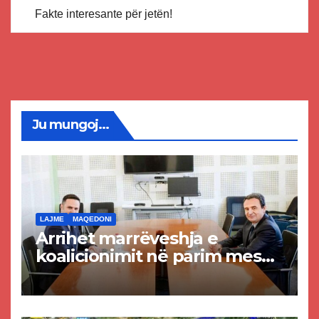
Fakte interesante për jetën!
Ju mungoj...
LAJME
MAQEDONI
Arrihet marrëveshja e
koalicionimit në parim mes
Kurtit dhe Abdixhikut