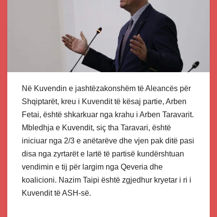
Në Kuvendin e jashtëzakonshëm të Aleancës për
Shqiptarët, kreu i Kuvendit të kësaj partie, Arben
Fetai, është shkarkuar nga krahu i Arben Taravarit.
Mbledhja e Kuvendit, siç tha Taravari, është
iniciuar nga 2/3 e anëtarëve dhe vjen pak ditë pasi
disa nga zyrtarët e lartë të partisë kundërshtuan
vendimin e tij për largim nga Qeveria dhe
koalicioni. Nazim Taipi është zgjedhur kryetar i ri i
Kuvendit të ASH-së.