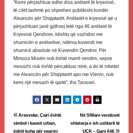
“Kemi përjashtuar edhe disa anëtarë të kryesisë,
të cilët tashmë po shprehen publikisht kundër
Aleancës për Shqiptarët. Anëtarët e kryesisë që u
përjashtuan janë gjithsej tetë nga 46 anëtarë të
Kryesisë Qendrore, kështu që vazhdon me
shumicën e anëtarëve, ndërsa kuvendi me
shumicë absolute në Kuvendin Qendror. Për
Mimoza Musën nuk është marrë vendim, sepse
mesazhi nuk është përcaktuar mirë, a do të mbetet
me Aleancën për Shqiptarët apo me Vlenin, nuk
kemi një mesazh të qartë”, tha Taravari.
Post
Arsovska: Çairi është
Në Sfillare vendoset
simbol i kaosit urban,
shtatorja e ish ushtarit të
navigation
është koha për veprim
UÇK – Gani Alili