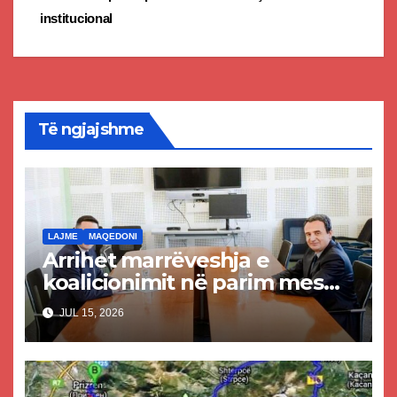
institucional
Të ngjajshme
LAJME
MAQEDONI
Arrihet marrëveshja e
koalicionimit në parim mes
Kurtit dhe Abdixhikut
JUL 15, 2026