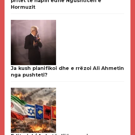
pritet të hapin edhe Ngushticën e
Hormuzit
Ja kush planifikoi dhe e rrëzoi Ali Ahmetin
nga pushteti?