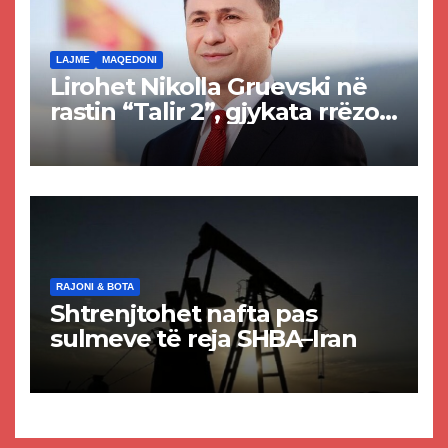
LAJME
MAQEDONI
Lirohet Nikolla Gruevski në
rastin “Talir 2”, gjykata rrëzon
akuzat për ndërtimin e
paligjshëm të selisë së
VMRO-DPMNE-së
RAJONI & BOTA
Shtrenjtohet nafta pas
sulmeve të reja SHBA–Iran