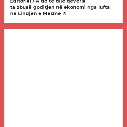
Editorial / A do të dijë qeveria
ta zbusë goditjen në ekonomi nga lufta
në Lindjen e Mesme ?!