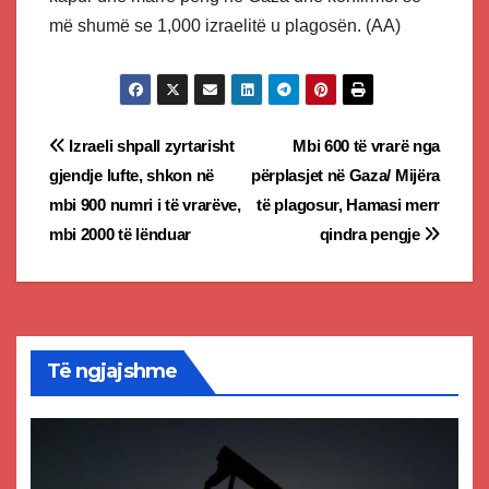
më shumë se 1,000 izraelitë u plagosën. (AA)
Post
Izraeli shpall zyrtarisht
Mbi 600 të vrarë nga
gjendje lufte, shkon në
përplasjet në Gaza/ Mijëra
navigation
mbi 900 numri i të vrarëve,
të plagosur, Hamasi merr
mbi 2000 të lënduar
qindra pengje
Të ngjajshme