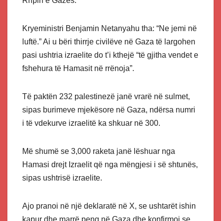
Rripin e Gazës.
Kryeministri Benjamin Netanyahu tha: “Ne jemi në
luftë.” Ai u bëri thirrje civilëve në Gaza të largohen
pasi ushtria izraelite do t’i kthejë “të gjitha vendet e
fshehura të Hamasit në rrënoja”.
Të paktën 232 palestinezë janë vrarë në sulmet,
sipas burimeve mjekësore në Gaza, ndërsa numri
i të vdekurve izraelitë ka shkuar në 300.
Më shumë se 3,000 raketa janë lëshuar nga
Hamasi drejt Izraelit që nga mëngjesi i së shtunës,
sipas ushtrisë izraelite.
Ajo pranoi në një deklaratë në X, se ushtarët ishin
kapur dhe marrë peng në Gaza dhe konfirmoi se