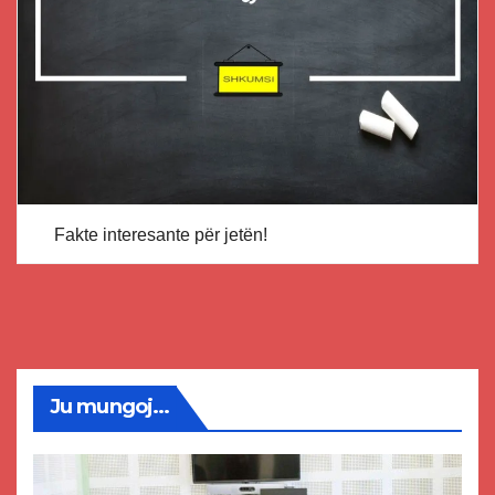
Fakte interesante për jetën!
Ju mungoj...