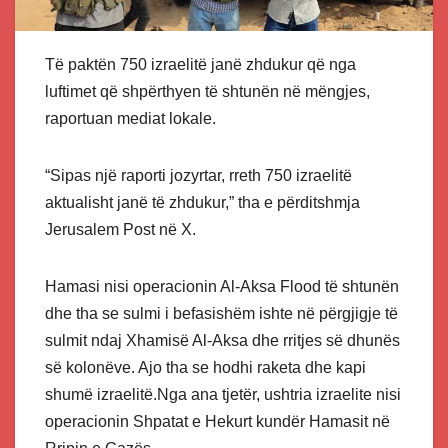
Të paktën 750 izraelitë janë zhdukur që nga
luftimet që shpërthyen të shtunën në mëngjes,
raportuan mediat lokale.
“Sipas një raporti jozyrtar, rreth 750 izraelitë
aktualisht janë të zhdukur,” tha e përditshmja
Jerusalem Post në X.
Hamasi nisi operacionin Al-Aksa Flood të shtunën
dhe tha se sulmi i befasishëm ishte në përgjigje të
sulmit ndaj Xhamisë Al-Aksa dhe rritjes së dhunës
së kolonëve. Ajo tha se hodhi raketa dhe kapi
shumë izraelitë.Nga ana tjetër, ushtria izraelite nisi
operacionin Shpatat e Hekurt kundër Hamasit në