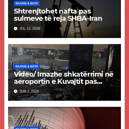
RAJONI & BOTA
Shtrenjtohet nafta pas
sulmeve të reja SHBA–Iran
JUL 13, 2026
RAJONI & BOTA
Video/ Imazhe shkatërrimi në
aeroportin e Kuvajtit pas
sulmit iranian, një i vdekur
JUN 3, 2026
dhe shumë të plagosur