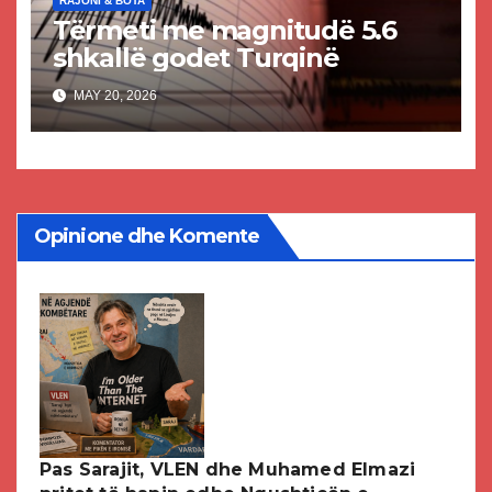
RAJONI & BOTA
Tërmeti me magnitudë 5.6
shkallë godet Turqinë
MAY 20, 2026
Opinione dhe Komente
Pas Sarajit, VLEN dhe Muhamed Elmazi