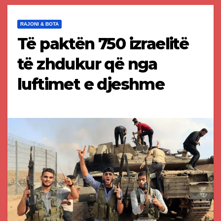
RAJONI & BOTA
Të paktën 750 izraelitë
të zhdukur që nga
luftimet e djeshme