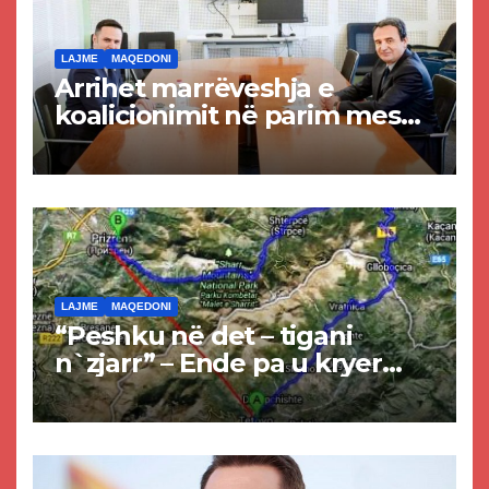
LAJME
MAQEDONI
Arrihet marrëveshja e
koalicionimit në parim mes
Kurtit dhe Abdixhikut
LAJME
MAQEDONI
“Peshku në det – tigani
n`zjarr” – Ende pa u kryer
projekti i tunelit, komuna e
Tetovës nis punimet për
rrugën Tetovë – Prizren