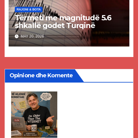
RAJONI & BOTA
Tërmeti me magnitudë 5.6
shkallë godet Turqinë
MAY 20, 2026
Opinione dhe Komente