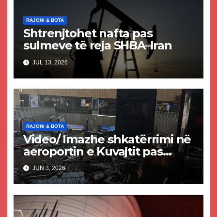
RAJONI & BOTA
Shtrenjtohet nafta pas
sulmeve të reja SHBA–Iran
JUL 13, 2026
RAJONI & BOTA
Video/ Imazhe shkatërrimi në
aeroportin e Kuvajtit pas
sulmit iranian, një i vdekur
JUN 3, 2026
dhe shumë të plagosur