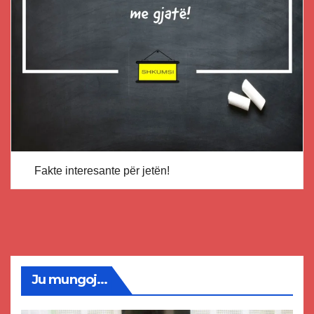
Fakte interesante për jetën!
Ju mungoj...