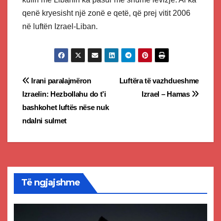
qenë kryesisht një zonë e qetë, që prej vitit 2006
në luftën Izrael-Liban.
Post
Irani paralajmëron
Luftëra të vazhdueshme
Izraelin: Hezbollahu do t’i
Izrael – Hamas
navigation
bashkohet luftës nëse nuk
ndalni sulmet
Të ngjajshme