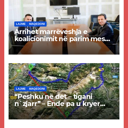
LAJME
MAQEDONI
Arrihet marrëveshja e
koalicionimit në parim mes
Kurtit dhe Abdixhikut
LAJME
MAQEDONI
“Peshku në det – tigani
n`zjarr” – Ende pa u kryer
projekti i tunelit, komuna e
Tetovës nis punimet për
rrugën Tetovë – Prizren