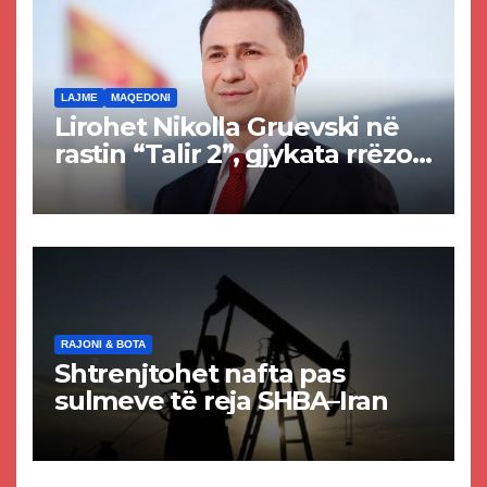
LAJME
MAQEDONI
Lirohet Nikolla Gruevski në
rastin “Talir 2”, gjykata rrëzon
akuzat për ndërtimin e
paligjshëm të selisë së
VMRO-DPMNE-së
RAJONI & BOTA
Shtrenjtohet nafta pas
sulmeve të reja SHBA–Iran