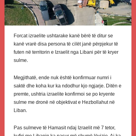
Forcat izraelite ushtarake kanë bërë të ditur se
kanë vrarë disa persona të cilët janë përpjekur të
futen në territorin e Izraelit nga Libani për të kryer
sulme.
Megjithatë, ende nuk është konfirmuar numri i
saktë dhe koha kur ka ndodhur kjo ngjarje. Ditën e
premte, ushtria izraelite konfirmoi se po kryente
sulme me dronë në objektivat e Hezbollahut në
Liban.
Pas sulmeve të Hamasit ndaj Izraelit më 7 tetor,
kufiri me Libanin ka pasur më shumë lëvizje. Ai ka