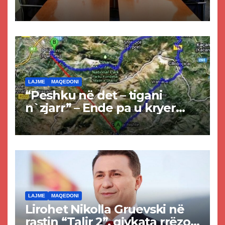
Kurtit dhe Abdixhikut
LAJME
MAQEDONI
“Peshku në det – tigani
n`zjarr” – Ende pa u kryer
projekti i tunelit, komuna e
Tetovës nis punimet për
rrugën Tetovë – Prizren
LAJME
MAQEDONI
Lirohet Nikolla Gruevski në
rastin “Talir 2”, gjykata rrëzon