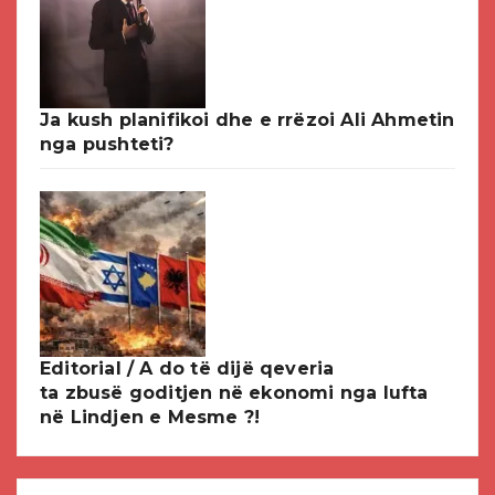
Ja kush planifikoi dhe e rrëzoi Ali Ahmetin
nga pushteti?
Editorial / A do të dijë qeveria
ta zbusë goditjen në ekonomi nga lufta
në Lindjen e Mesme ?!