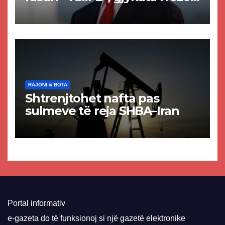
akuzat për ndërtimin e
paligjshëm të selisë së
VMRO-DPMNE-së
RAJONI & BOTA
Shtrenjtohet nafta pas
sulmeve të reja SHBA–Iran
Portal informativ
e-gazeta do të funksionoj si një gazetë elektronike