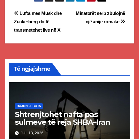
Post
Lufta mes Musk dhe
Minatorët serb zbulojnë
Zuckerberg do të
një anije romake
navigation
transmetohet live në X
Të ngjajshme
RAJONI & BOTA
Shtrenjtohet nafta pas
sulmeve të reja SHBA–Iran
JUL 13, 2026