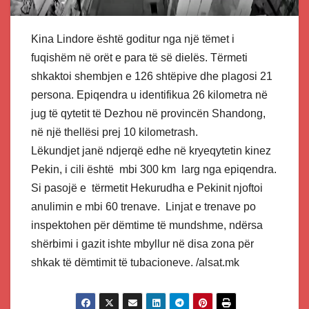
Kina Lindore është goditur nga një tëmet i
fuqishëm në orët e para të së dielës. Tërmeti
shkaktoi shembjen e 126 shtëpive dhe plagosi 21
persona. Epiqendra u identifikua 26 kilometra në
jug të qytetit të Dezhou në provincën Shandong,
në një thellësi prej 10 kilometrash.
Lëkundjet janë ndjerqë edhe në kryeqytetin kinez
Pekin, i cili është mbi 300 km larg nga epiqendra.
Si pasojë e tërmetit Hekurudha e Pekinit njoftoi
anulimin e mbi 60 trenave. Linjat e trenave po
inspektohen për dëmtime të mundshme, ndërsa
shërbimi i gazit ishte mbyllur në disa zona për
shkak të dëmtimit të tubacioneve. /alsat.mk