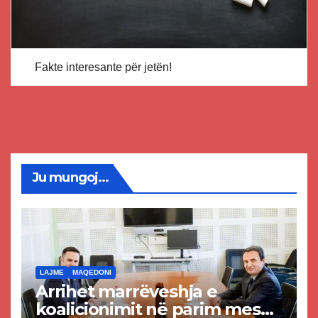
Fakte interesante për jetën!
Ju mungoj...
LAJME
MAQEDONI
Arrihet marrëveshja e
koalicionimit në parim mes