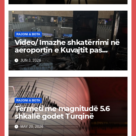
RAJONI & BOTA
Video/ Imazhe shkatërrimi në
aeroportin e Kuvajtit pas
sulmit iranian, një i vdekur
JUN 3, 2026
dhe shumë të plagosur
RAJONI & BOTA
Tërmeti me magnitudë 5.6
shkallë godet Turqinë
MAY 20, 2026