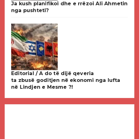
Ja kush planifikoi dhe e rrëzoi Ali Ahmetin
nga pushteti?
Editorial / A do të dijë qeveria
ta zbusë goditjen në ekonomi nga lufta
në Lindjen e Mesme ?!