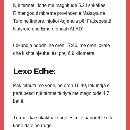
Një tërmet i fortë me magnitudë 5.2 i shkallës
Rihter goditi mbreme provincën e Malatya në
Turqinë lindore, njoftoi Agjencia për Fatkeqësitë
Natyrore dhe Emergjencat (AFAD).
Lëkundja ndodhi në orën 17:46, me orën lokale
dhe kishte një thellësi prej 6.9 kilometra.
Lexo Edhe:
Pak minuta më vonë, në orën 16:49, lëkundja e
parë pësoi një tërmet të dytë me magnitudë 4.7
ballë.
Tërmeti ka shkaktuar shqetësim te banorët të cilët
kanë dalë në rrugë.