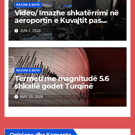
RAJONI & BOTA
Video/ Imazhe shkatërrimi në
aeroportin e Kuvajtit pas
sulmit iranian, një i vdekur
JUN 3, 2026
dhe shumë të plagosur
RAJONI & BOTA
Tërmeti me magnitudë 5.6
shkallë godet Turqinë
MAY 20, 2026