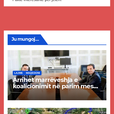
Ju mungoj...
LAJME
MAQEDONI
Arrihet marrëveshja e
koalicionimit në parim mes
Kurtit dhe Abdixhikut