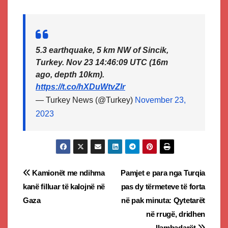
5.3 earthquake, 5 km NW of Sincik,
Turkey. Nov 23 14:46:09 UTC (16m
ago, depth 10km).
https://t.co/hXDuWtvZlr
— Turkey News (@Turkey)
November 23,
2023
Post
Kamionët me ndihma
Pamjet e para nga Turqia
kanë filluar të kalojnë në
pas dy tërmeteve të forta
navigation
Gaza
në pak minuta: Qytetarët
në rrugë, dridhen
llambadarët