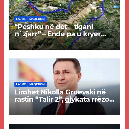
LAJME
MAQEDONI
“Peshku në det – tigani
n`zjarr” – Ende pa u kryer
projekti i tunelit, komuna e
Tetovës nis punimet për
rrugën Tetovë – Prizren
LAJME
MAQEDONI
Lirohet Nikolla Gruevski në
rastin “Talir 2”, gjykata rrëzon
akuzat për ndërtimin e
paligjshëm të selisë së
VMRO-DPMNE-së