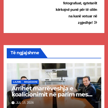
fotografuat, qytetarët
kërkojnë punë për të cilën
na kanë votuar në
zgjedhje!
Të ngjajshme
LAJME
MAQEDONI
Arrihet marrëveshja e
koalicionimit në parim mes
Kurtit dhe Abdixhikut
JUL 15, 2026