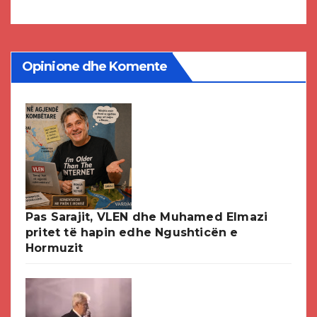
DPMNE-së
Opinione dhe Komente
Pas Sarajit, VLEN dhe Muhamed Elmazi
pritet të hapin edhe Ngushticën e
Hormuzit