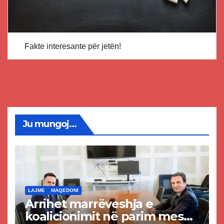
Fakte interesante për jetën!
Ju mungoj...
LAJME
MAQEDONI
Arrihet marrëveshja e
koalicionimit në parim mes