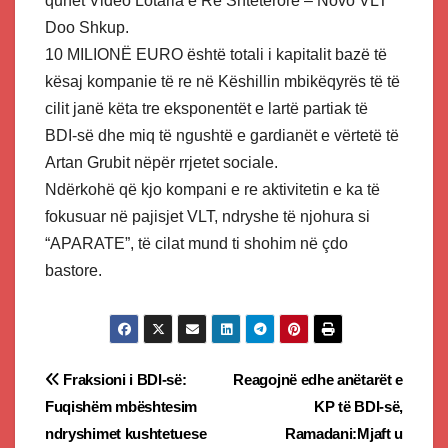
quhet Video Lotaria e Re Shtetërore – Novo VLT
Doo Shkup.
10 MILIONË EURO është totali i kapitalit bazë të
kësaj kompanie të re në Këshillin mbikëqyrës të të
cilit janë këta tre eksponentët e lartë partiak të
BDI-së dhe miq të ngushtë e gardianët e vërtetë të
Artan Grubit nëpër rrjetet sociale.
Ndërkohë që kjo kompani e re aktivitetin e ka të
fokusuar në pajisjet VLT, ndryshe të njohura si
“APARATE”, të cilat mund ti shohim në çdo
bastore.
Post
Fraksioni i BDI-së:
Reagojnë edhe anëtarët e
Fuqishëm mbështesim
KP të BDI-së,
navigation
ndryshimet kushtetuese
Ramadani:Mjaft u