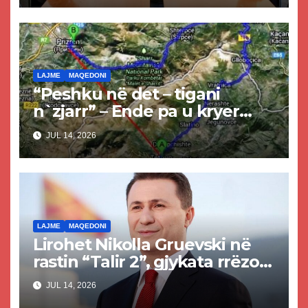
LAJME
MAQEDONI
“Peshku në det – tigani
n`zjarr” – Ende pa u kryer
projekti i tunelit, komuna e
JUL 14, 2026
Tetovës nis punimet për
rrugën Tetovë – Prizren
LAJME
MAQEDONI
Lirohet Nikolla Gruevski në
rastin “Talir 2”, gjykata rrëzon
akuzat për ndërtimin e
JUL 14, 2026
paligjshëm të selisë së VMRO-