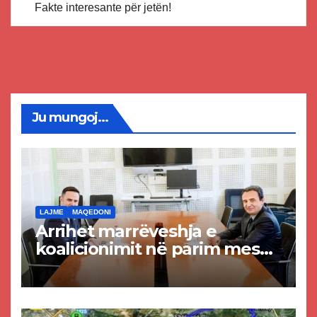
Fakte interesante për jetën!
Ju mungoj...
LAJME
MAQEDONI
Arrihet marrëveshja e
koalicionimit në parim mes
Kurtit dhe Abdixhikut