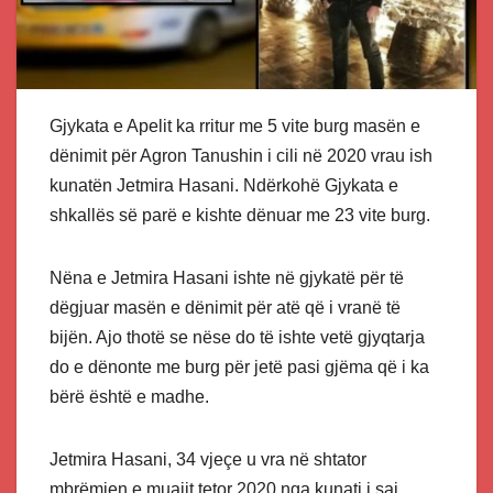
Gjykata e Apelit ka rritur me 5 vite burg masën e
dënimit për Agron Tanushin i cili në 2020 vrau ish
kunatën Jetmira Hasani. Ndërkohë Gjykata e
shkallës së parë e kishte dënuar me 23 vite burg.
Nëna e Jetmira Hasani ishte në gjykatë për të
dëgjuar masën e dënimit për atë që i vranë të
bijën. Ajo thotë se nëse do të ishte vetë gjyqtarja
do e dënonte me burg për jetë pasi gjëma që i ka
bërë është e madhe.
Jetmira Hasani, 34 vjeçe u vra në shtator
mbrëmjen e muajit tetor 2020 nga kunati i saj,