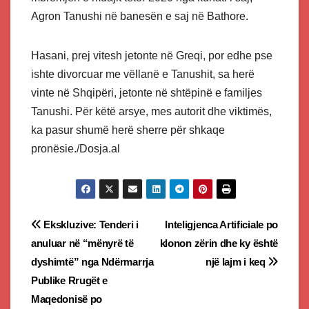
Agron Tanushi në banesën e saj në Bathore.
Hasani, prej vitesh jetonte në Greqi, por edhe pse
ishte divorcuar me vëllanë e Tanushit, sa herë
vinte në Shqipëri, jetonte në shtëpinë e familjes
Tanushi. Për këtë arsye, mes autorit dhe viktimës,
ka pasur shumë herë sherre për shkaqe
pronësie./Dosja.al
Post
Ekskluzive: Tenderi i
Inteligjenca Artificiale po
anuluar në “mënyrë të
klonon zërin dhe ky është
navigation
dyshimtë” nga Ndërmarrja
një lajm i keq
Publike Rrugët e
Maqedonisë po