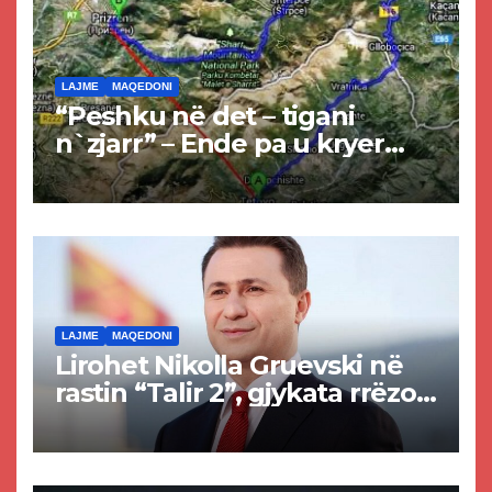
LAJME
MAQEDONI
“Peshku në det – tigani
n`zjarr” – Ende pa u kryer
projekti i tunelit, komuna e
Tetovës nis punimet për
rrugën Tetovë – Prizren
LAJME
MAQEDONI
Lirohet Nikolla Gruevski në
rastin “Talir 2”, gjykata rrëzon
akuzat për ndërtimin e
paligjshëm të selisë së
VMRO-DPMNE-së