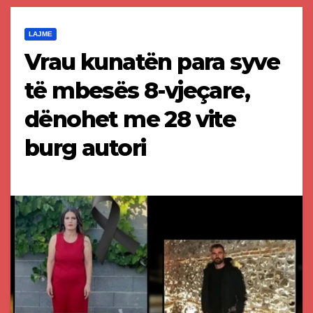
LAJME
Vrau kunatën para syve
të mbesës 8-vjeçare,
dënohet me 28 vite
burg autori