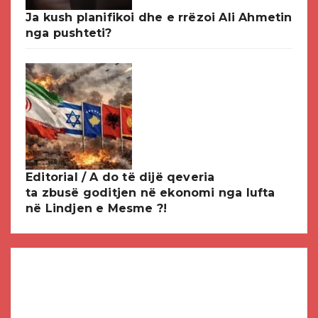
Ja kush planifikoi dhe e rrëzoi Ali Ahmetin
nga pushteti?
Editorial / A do të dijë qeveria
ta zbusë goditjen në ekonomi nga lufta
në Lindjen e Mesme ?!