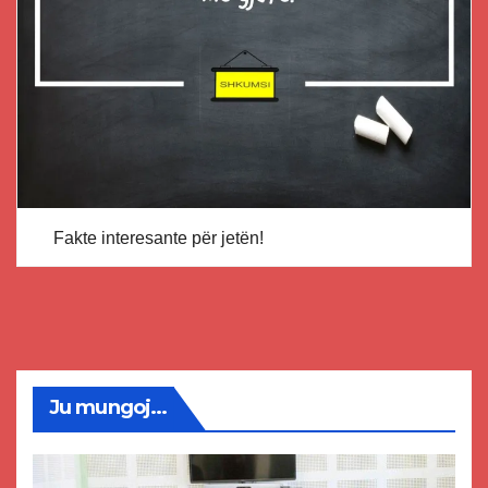
Fakte interesante për jetën!
Ju mungoj...