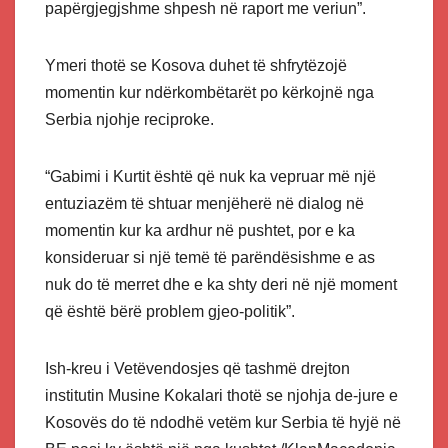
papërgjegjshme shpesh në raport me veriun”.
Ymeri thotë se Kosova duhet të shfrytëzojë
momentin kur ndërkombëtarët po kërkojnë nga
Serbia njohje reciproke.
“Gabimi i Kurtit është që nuk ka vepruar më një
entuziazëm të shtuar menjëherë në dialog në
momentin kur ka ardhur në pushtet, por e ka
konsideruar si një temë të parëndësishme e as
nuk do të merret dhe e ka shty deri në një moment
që është bërë problem gjeo-politik”.
Ish-kreu i Vetëvendosjes që tashmë drejton
institutin Musine Kokalari thotë se njohja de-jure e
Kosovës do të ndodhë vetëm kur Serbia të hyjë në