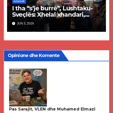
KOSOVË
I tha “s’je burrë”, Lushtaku-
Sveçlës: Xhelal xhandari,
dezertor i luftës – s’mund të
JUN 3, 2026
flasësh për burrëri
Opinione dhe Komente
Pas Sarajit, VLEN dhe Muhamed Elmazi