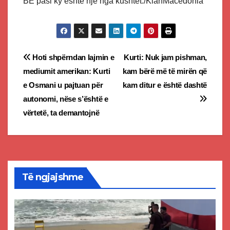
BE pasi ky është një nga kushtet./KlanMacedonia
Post
Hoti shpërndan lajmin e
Kurti: Nuk jam pishman,
mediumit amerikan: Kurti
kam bërë më të mirën që
navigation
e Osmani u pajtuan për
kam ditur e është dashtë
autonomi, nëse s’është e
vërtetë, ta demantojnë
Të ngjajshme