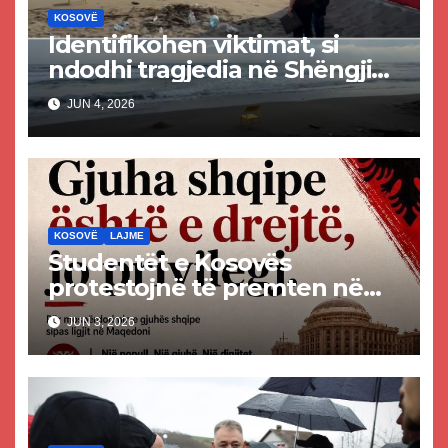
KOSOVË
Identifikohen viktimat, si
ndodhi tragjedia në Shëngjin
ku mbetën të vdekur dy të
JUN 4, 2026
rinj kosovarë
KOSOVË
LAJME
Studentët e Kosovës
protestojnë të premten në
mbështetje të gjuhës shqipe
JUN 3, 2026
në Maqedoninë e Veriut