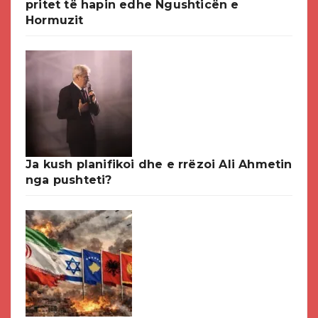
pritet të hapin edhe Ngushticën e
Hormuzit
Ja kush planifikoi dhe e rrëzoi Ali Ahmetin
nga pushteti?