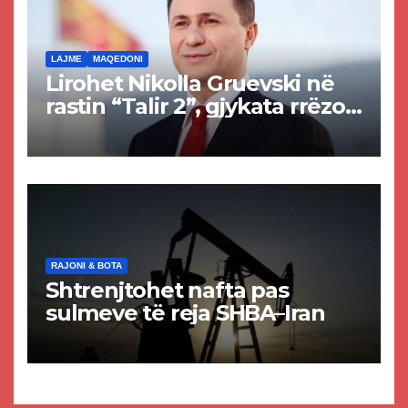
LAJME
MAQEDONI
Lirohet Nikolla Gruevski në
rastin “Talir 2”, gjykata rrëzon
akuzat për ndërtimin e
paligjshëm të selisë së
VMRO-DPMNE-së
RAJONI & BOTA
Shtrenjtohet nafta pas
sulmeve të reja SHBA–Iran