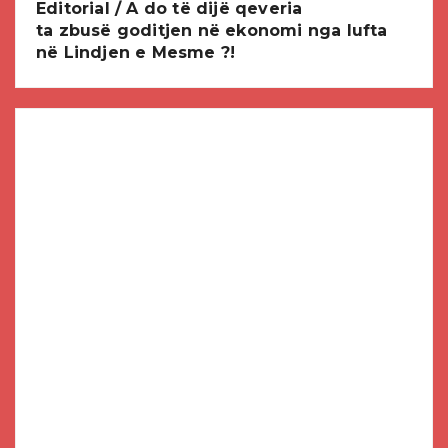
Editorial / A do të dijë qeveria
ta zbusë goditjen në ekonomi nga lufta
në Lindjen e Mesme ?!