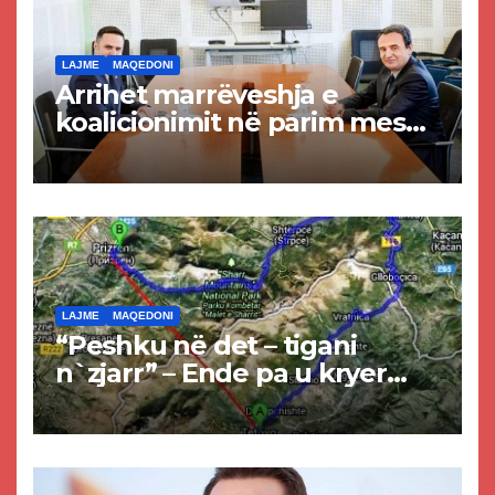
LAJME
MAQEDONI
Arrihet marrëveshja e
koalicionimit në parim mes
Kurtit dhe Abdixhikut
LAJME
MAQEDONI
“Peshku në det – tigani
n`zjarr” – Ende pa u kryer
projekti i tunelit, komuna e
Tetovës nis punimet për
rrugën Tetovë – Prizren