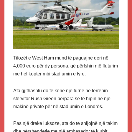
Tifozët e West Ham mund të paguajnë deri në
4,000 euro për dy persona, që përfshin një fluturim
me helikopter mbi stadiumin e tyre.
Ata gjithashtu do të kenë një turne në terrenin
stërvitor Rush Green përpara se të hipin në një
makinë private për në stadiumin e Londrës.
Pas një dreke luksoze, ata do të shijojnë një takim
dhe përshëndetje me një ambasador të klubit