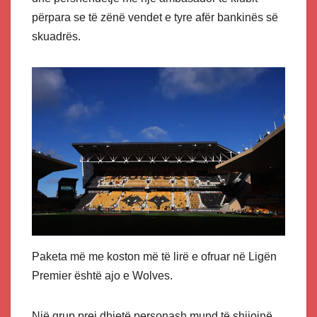
përpara se të zënë vendet e tyre afër bankinës së
skuadrës.
Paketa më me koston më të lirë e ofruar në Ligën
Premier është ajo e Wolves.
Një grup prej dhjetë personash mund të shijojnë