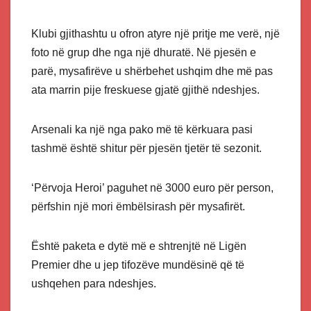
Klubi gjithashtu u ofron atyre një pritje me verë, një
foto në grup dhe nga një dhuratë. Në pjesën e
parë, mysafirëve u shërbehet ushqim dhe më pas
ata marrin pije freskuese gjatë gjithë ndeshjes.
Arsenali ka një nga pako më të kërkuara pasi
tashmë është shitur për pjesën tjetër të sezonit.
‘Përvoja Heroi’ paguhet në 3000 euro për person,
përfshin një mori ëmbëlsirash për mysafirët.
Është paketa e dytë më e shtrenjtë në Ligën
Premier dhe u jep tifozëve mundësinë që të
ushqehen para ndeshjes.