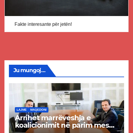
Fakte interesante për jetën!
Ju mungoj...
LAJME
MAQEDONI
Arrihet marrëveshja e
koalicionimit në parim mes
Kurtit dhe Abdixhikut