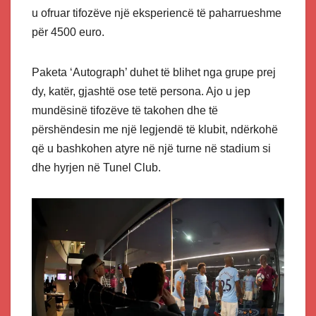
u ofruar tifozëve një eksperiencë të paharrueshme
për 4500 euro.
Paketa ‘Autograph’ duhet të blihet nga grupe prej
dy, katër, gjashtë ose tetë persona. Ajo u jep
mundësinë tifozëve të takohen dhe të
përshëndesin me një legjendë të klubit, ndërkohë
që u bashkohen atyre në një turne në stadium si
dhe hyrjen në Tunel Club.