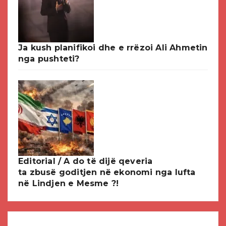
Ja kush planifikoi dhe e rrëzoi Ali Ahmetin
nga pushteti?
Editorial / A do të dijë qeveria
ta zbusë goditjen në ekonomi nga lufta
në Lindjen e Mesme ?!