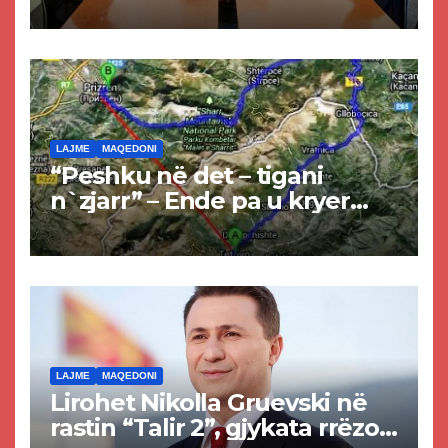
LAJME
MAQEDONI
“Peshku në det – tigani
n`zjarr” – Ende pa u kryer
projekti i tunelit, komuna e
Tetovës nis punimet për
rrugën Tetovë – Prizren
LAJME
MAQEDONI
Lirohet Nikolla Gruevski në
rastin “Talir 2”, gjykata rrëzon