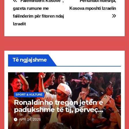
Post
“Faleminderit Kosovë”,
Përfundoi ndeshja,
gazeta rumune me
Kosova mposhti Izraelin
navigation
falënderim për fitoren ndaj
Izraelit
Të ngjajshme
SPORT & KULTURË
Ronaldinho tregon jetën e
padukshme të tij, përveç
futbollit, kthehej në 6 të
APR 14, 2026
mëngjesit nga disko edhe