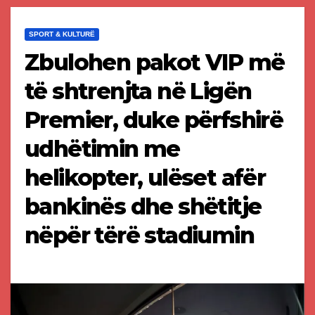
SPORT & KULTURË
Zbulohen pakot VIP më
të shtrenjta në Ligën
Premier, duke përfshirë
udhëtimin me
helikopter, ulëset afër
bankinës dhe shëtitje
nëpër tërë stadiumin