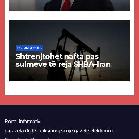
akuzat për ndërtimin e
paligjshëm të selisë së
VMRO-DPMNE-së
RAJONI & BOTA
Shtrenjtohet nafta pas
sulmeve të reja SHBA–Iran
Portal informativ
e-gazeta do të funksionoj si një gazetë elektronike