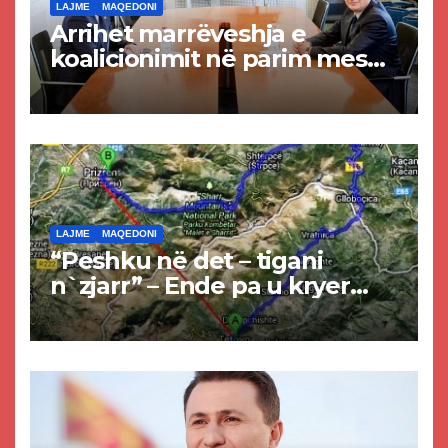
LAJME
MAQEDONI
Arrihet marrëveshja e
koalicionimit në parim mes
Kurtit dhe Abdixhikut
LAJME
MAQEDONI
“Peshku në det – tigani
n`zjarr” – Ende pa u kryer
projekti i tunelit, komuna e
Tetovës nis punimet për
rrugën Tetovë – Prizren