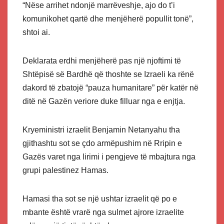
“Nëse arrihet ndonjë marrëveshje, ajo do t’i
komunikohet qartë dhe menjëherë popullit tonë”,
shtoi ai.
Deklarata erdhi menjëherë pas një njoftimi të
Shtëpisë së Bardhë që thoshte se Izraeli ka rënë
dakord të zbatojë “pauza humanitare” për katër në
ditë në Gazën veriore duke filluar nga e enjtja.
Kryeministri izraelit Benjamin Netanyahu tha
gjithashtu sot se çdo armëpushim në Rripin e
Gazës varet nga lirimi i pengjeve të mbajtura nga
grupi palestinez Hamas.
Hamasi tha sot se një ushtar izraelit që po e
mbante është vrarë nga sulmet ajrore izraelite