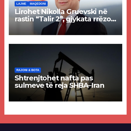
LAJME
MAQEDONI
Lirohet Nikolla Gruevski në
rastin “Talir 2”, gjykata rrëzon
akuzat për ndërtimin e
paligjshëm të selisë së
VMRO-DPMNE-së
RAJONI & BOTA
Shtrenjtohet nafta pas
sulmeve të reja SHBA–Iran