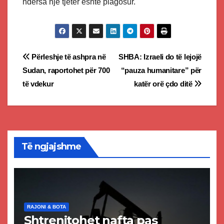
ndërsa një tjetër është plagosur.
Post
Përleshje të ashpra në
SHBA: Izraeli do të lejojë
Sudan, raportohet për 700
“pauza humanitare” për
navigation
të vdekur
katër orë çdo ditë
Të ngjajshme
RAJONI & BOTA
Shtrenjtohet nafta pas