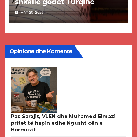
shkallë godet Turqinë
MAY 20, 2026
Opinione dhe Komente
Pas Sarajit, VLEN dhe Muhamed Elmazi
pritet të hapin edhe Ngushticën e
Hormuzit