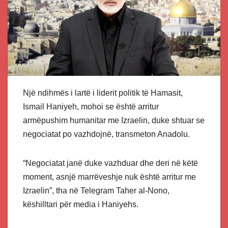
Një ndihmës i lartë i liderit politik të Hamasit,
Ismail Haniyeh, mohoi se është arritur
armëpushim humanitar me Izraelin, duke shtuar se
negociatat po vazhdojnë, transmeton Anadolu.
“Negociatat janë duke vazhduar dhe deri në këtë
moment, asnjë marrëveshje nuk është arritur me
Izraelin”, tha në Telegram Taher al-Nono,
këshilltari për media i Haniyehs.