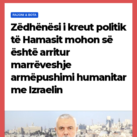
RAJONI & BOTA
Zëdhënësi i kreut politik
të Hamasit mohon së
është arritur
marrëveshje
armëpushimi humanitar
me Izraelin