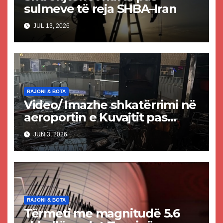
sulmeve të reja SHBA–Iran
JUL 13, 2026
RAJONI & BOTA
Video/ Imazhe shkatërrimi në
aeroportin e Kuvajtit pas
sulmit iranian, një i vdekur
JUN 3, 2026
dhe shumë të plagosur
RAJONI & BOTA
Tërmeti me magnitudë 5.6