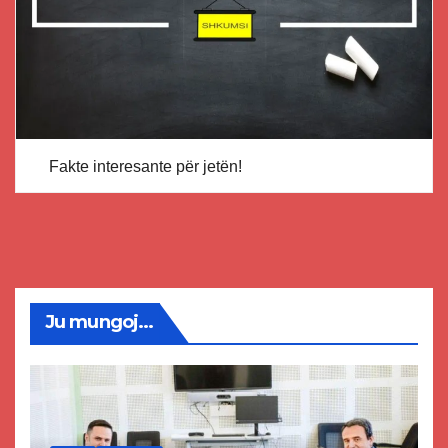
Fakte interesante për jetën!
Ju mungoj...