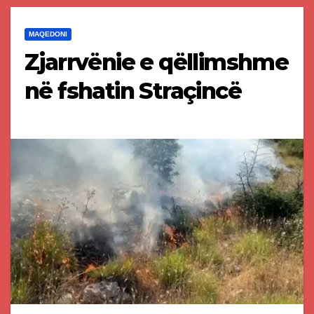
MAQEDONI
Zjarrvënie e qëllimshme
në fshatin Straçincë