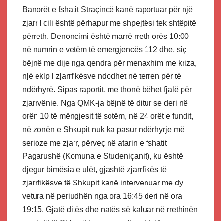
Banorët e fshatit Straçincë kanë raportuar për një
zjarr I cili është përhapur me shpejtësi tek shtëpitë
përreth. Denoncimi është marrë rreth orës 10:00
në numrin e vetëm të emergjencës 112 dhe, siç
bëjnë me dije nga qendra për menaxhim me kriza,
një ekip i zjarrfikësve ndodhet në terren për të
ndërhyrë. Sipas raportit, me thonë bëhet fjalë për
zjarrvënie. Nga QMK-ja bëjnë të ditur se deri në
orën 10 të mëngjesit të sotëm, në 24 orët e fundit,
në zonën e Shkupit nuk ka pasur ndërhyrje më
serioze me zjarr, përveç në atarin e fshatit
Pagarushë (Komuna e Studeniçanit), ku është
djegur bimësia e ulët, gjashtë zjarrfikës të
zjarrfikësve të Shkupit kanë intervenuar me dy
vetura në periudhën nga ora 16:45 deri në ora
19:15. Gjatë ditës dhe natës së kaluar në rrethinën