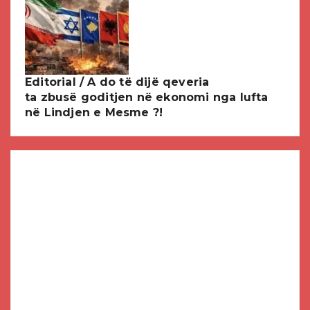
Editorial / A do të dijë qeveria
ta zbusë goditjen në ekonomi nga lufta
në Lindjen e Mesme ?!