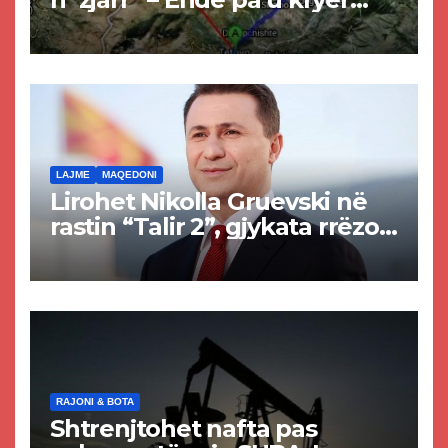
projekti i tunelit, komuna e
Tetovës nis punimet për
rrugën Tetovë – Prizren
LAJME
MAQEDONI
Lirohet Nikolla Gruevski në
rastin “Talir 2”, gjykata rrëzon
akuzat për ndërtimin e
paligjshëm të selisë së
VMRO-DPMNE-së
RAJONI & BOTA
Shtrenjtohet nafta pas