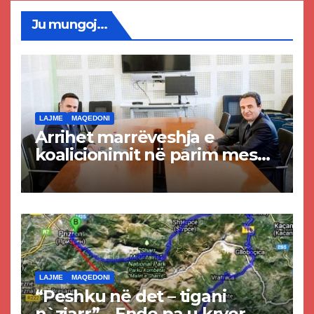
Ju mungoj...
LAJME
MAQEDONI
Arrihet marrëveshja e
koalicionimit në parim mes
Kurtit dhe Abdixhikut
LAJME
MAQEDONI
“Peshku në det – tigani
n`zjarr” – Ende pa u kryer