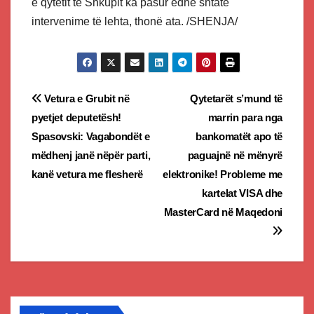
e qytetit të Shkupit ka pasur edhe shtatë
intervenime të lehta, thonë ata. /SHENJA/
Post
Vetura e Grubit në
Qytetarët s’mund të
pyetjet deputetësh!
marrin para nga
navigation
Spasovski: Vagabondët e
bankomatët apo të
mëdhenj janë nëpër parti,
paguajnë në mënyrë
kanë vetura me flesherë
elektronike! Probleme me
kartelat VISA dhe
MasterCard në Maqedoni