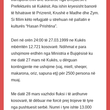
Prefekturës së Kukësit. Ata ishin kryesisht banorë
të fshatrave të Prizrenit, Krushë e Madhe dhe Zym.
Si fillim këto refugjatë u strehuan në pallatin e
kulturës “Hasan Prishtina”.
Deri në orën 24:00 të 27.03.1999 ne Kukës
mbërritën 12.721 kosovarë. Ndihmat e para
ushqimore erdhën nga Ministria e Bujqësisë ku
me datë 27 mars në Kukës, u dërguan
kontingjente me ushqime (vaj, miell, sheqer,
makarona, oriz, sapuna etj) për 2500 persona në
muaj.
Me datë 28 mars vazhdoi fluksi i të ardhurve
kosovarë, të dëbuar me forcë prej trojeve të tyre
nga pushtuesit serbë. Numri i tyre ishte 13.000