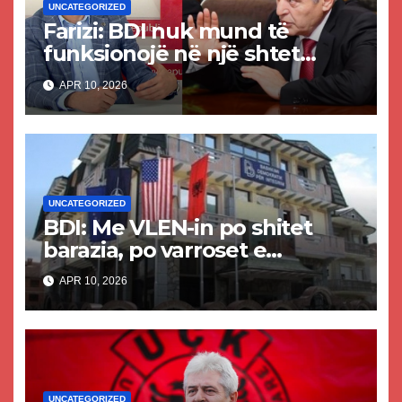
UNCATEGORIZED
Farizi: BDI nuk mund të
funksionojë në një shtet
juridik, por vetëm në
APR 10, 2026
ilegalitet, sepse prej andej
kanë ardhur!
UNCATEGORIZED
BDI: Me VLEN-in po shitet
barazia, po varroset e
ardhmja!
APR 10, 2026
UNCATEGORIZED