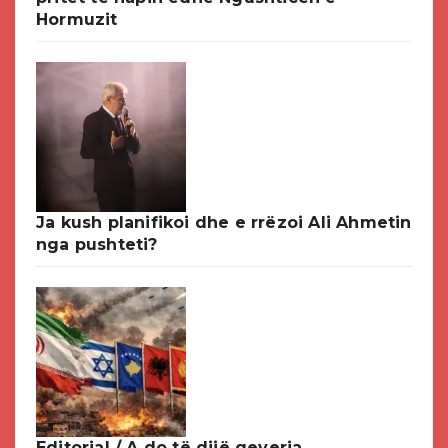
Hormuzit
Ja kush planifikoi dhe e rrëzoi Ali Ahmetin
nga pushteti?
Editorial / A do të dijë qeveria