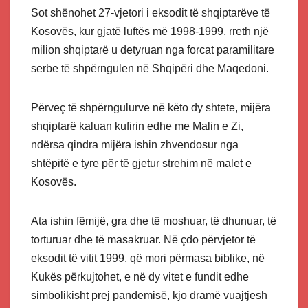
Sot shënohet 27-vjetori i eksodit të shqiptarëve të
Kosovës, kur gjatë luftës më 1998-1999, rreth një
milion shqiptarë u detyruan nga forcat paramilitare
serbe të shpërngulen në Shqipëri dhe Maqedoni.
Përveç të shpërngulurve në këto dy shtete, mijëra
shqiptarë kaluan kufirin edhe me Malin e Zi,
ndërsa qindra mijëra ishin zhvendosur nga
shtëpitë e tyre për të gjetur strehim në malet e
Kosovës.
Ata ishin fëmijë, gra dhe të moshuar, të dhunuar, të
torturuar dhe të masakruar. Në çdo përvjetor të
eksodit të vitit 1999, që mori përmasa biblike, në
Kukës përkujtohet, e në dy vitet e fundit edhe
simbolikisht prej pandemisë, kjo dramë vuajtjesh