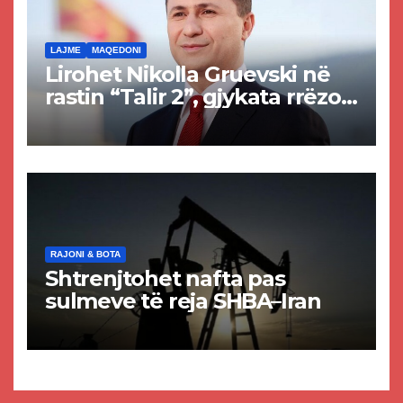
LAJME
MAQEDONI
Lirohet Nikolla Gruevski në
rastin “Talir 2”, gjykata rrëzon
akuzat për ndërtimin e
paligjshëm të selisë së
VMRO-DPMNE-së
RAJONI & BOTA
Shtrenjtohet nafta pas
sulmeve të reja SHBA–Iran