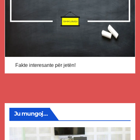
Fakte interesante për jetën!
Ju mungoj...