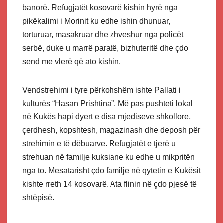
banorë. Refugjatët kosovarë kishin hyrë nga
pikëkalimi i Morinit ku edhe ishin dhunuar,
torturuar, masakruar dhe zhveshur nga policët
serbë, duke u marrë paratë, bizhuteritë dhe çdo
send me vlerë që ato kishin.
Vendstrehimi i tyre përkohshëm ishte Pallati i
kulturës “Hasan Prishtina”. Më pas pushteti lokal
në Kukës hapi dyert e disa mjediseve shkollore,
çerdhesh, kopshtesh, magazinash dhe deposh për
strehimin e të dëbuarve. Refugjatët e tjerë u
strehuan në familje kuksiane ku edhe u mikpritën
nga to. Mesatarisht çdo familje në qytetin e Kukësit
kishte rreth 14 kosovarë. Ata flinin në çdo pjesë të
shtëpisë.