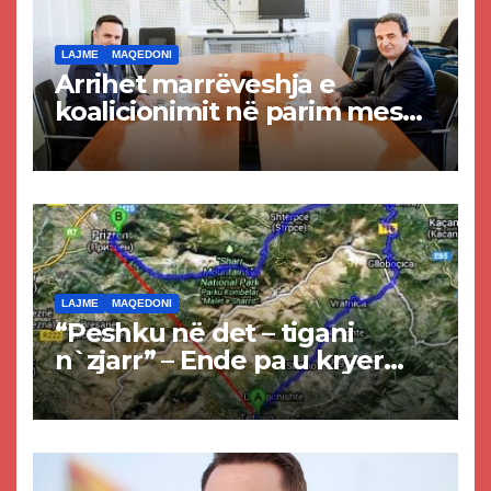
LAJME
MAQEDONI
Arrihet marrëveshja e
koalicionimit në parim mes
Kurtit dhe Abdixhikut
LAJME
MAQEDONI
“Peshku në det – tigani
n`zjarr” – Ende pa u kryer
projekti i tunelit, komuna e
Tetovës nis punimet për
rrugën Tetovë – Prizren