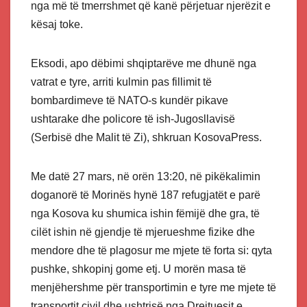
nga më të tmerrshmet që kanë përjetuar njerëzit e
kësaj toke.
Eksodi, apo dëbimi shqiptarëve me dhunë nga
vatrat e tyre, arriti kulmin pas fillimit të
bombardimeve të NATO-s kundër pikave
ushtarake dhe policore të ish-Jugosllavisë
(Serbisë dhe Malit të Zi), shkruan KosovaPress.
Me datë 27 mars, në orën 13:20, në pikëkalimin
doganorë të Morinës hynë 187 refugjatët e parë
nga Kosova ku shumica ishin fëmijë dhe gra, të
cilët ishin në gjendje të mjerueshme fizike dhe
mendore dhe të plagosur me mjete të forta si: qyta
pushke, shkopinj gome etj. U morën masa të
menjëhershme për transportimin e tyre me mjete të
transportit civil dhe ushtrisë nga Drejtuesit e