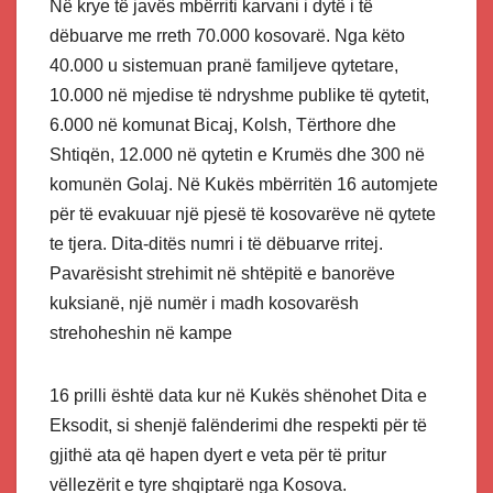
Në krye të javës mbërriti karvani i dytë i të
dëbuarve me rreth 70.000 kosovarë. Nga këto
40.000 u sistemuan pranë familjeve qytetare,
10.000 në mjedise të ndryshme publike të qytetit,
6.000 në komunat Bicaj, Kolsh, Tërthore dhe
Shtiqën, 12.000 në qytetin e Krumës dhe 300 në
komunën Golaj. Në Kukës mbërritën 16 automjete
për të evakuuar një pjesë të kosovarëve në qytete
te tjera. Dita-ditës numri i të dëbuarve rritej.
Pavarësisht strehimit në shtëpitë e banorëve
kuksianë, një numër i madh kosovarësh
strehoheshin në kampe
16 prilli është data kur në Kukës shënohet Dita e
Eksodit, si shenjë falënderimi dhe respekti për të
gjithë ata që hapen dyert e veta për të pritur
vëllezërit e tyre shqiptarë nga Kosova.