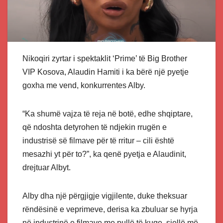
Nikoqiri zyrtar i spektaklit ‘Prime’ të Big Brother
VIP Kosova, Alaudin Hamiti i ka bërë një pyetje
goxha me vend, konkurrentes Alby.
“Ka shumë vajza të reja në botë, edhe shqiptare,
që ndoshta detyrohen të ndjekin rrugën e
industrisë së filmave për të rritur – cili është
mesazhi yt për to?”, ka qenë pyetja e Alaudinit,
drejtuar Albyt.
Alby dha një përgjigje vigjilente, duke theksuar
rëndësinë e veprimeve, derisa ka zbuluar se hyrja
në industrinë e filmave me pullë të kuqe, sjellë më