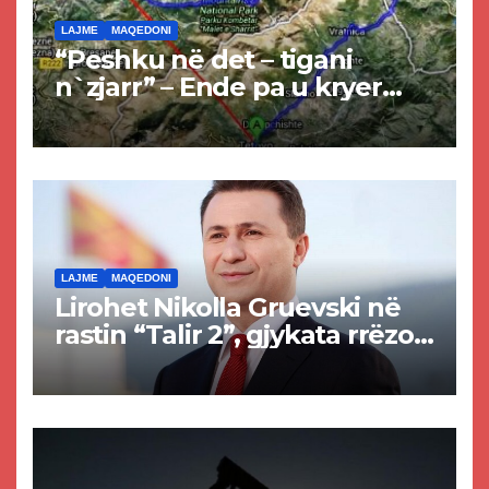
LAJME
MAQEDONI
“Peshku në det – tigani
n`zjarr” – Ende pa u kryer
projekti i tunelit, komuna e
Tetovës nis punimet për
rrugën Tetovë – Prizren
LAJME
MAQEDONI
Lirohet Nikolla Gruevski në
rastin “Talir 2”, gjykata rrëzon
akuzat për ndërtimin e
paligjshëm të selisë së
VMRO-DPMNE-së