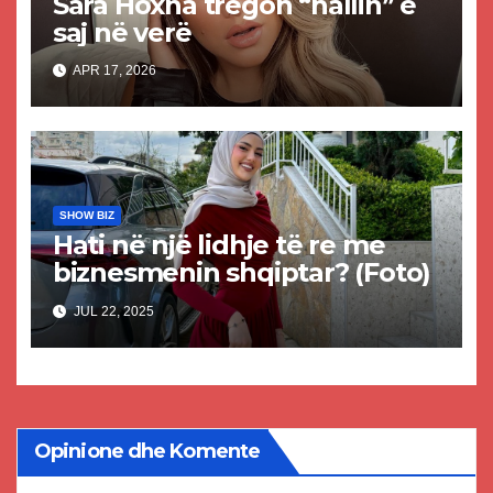
Sara Hoxha tregon “hallin” e
saj në verë
APR 17, 2026
SHOW BIZ
Hati në një lidhje të re me
biznesmenin shqiptar? (Foto)
JUL 22, 2025
Opinione dhe Komente