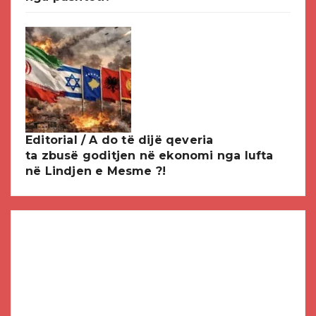
Editorial / A do të dijë qeveria
ta zbusë goditjen në ekonomi nga lufta
në Lindjen e Mesme ?!