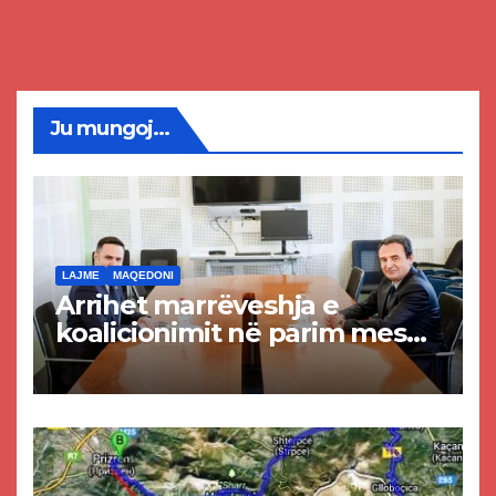
Ju mungoj...
LAJME
MAQEDONI
Arrihet marrëveshja e
koalicionimit në parim mes
Kurtit dhe Abdixhikut