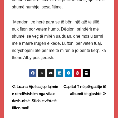
shumë humbje, sesa fitime.
“Mendoni tre herë para se të bëni një gjë të tillë,
nuk fiton por vetëm humb. Dëgjoni prindërit më
shumë, se veç të mirën ua duan, dhe mos u turrni
me e marrë rrugën e keqe. Luftoni për veten tuaj,
ndryshojeni atë për më të mirën e jo për të keq”, ka
thënë Alby pos tjerash.
Post
Luana Vjollca jep lajmin
Capital T në përgatitje të
e rëndësishëm nga vila e
albumit të gjashtë
navigation
dashurisë: Sfida e vërtetë
fillon tani!