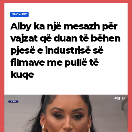
SHOW BIZ
Alby ka një mesazh për
vajzat që duan të bëhen
pjesë e industrisë së
filmave me pullë të
kuqe