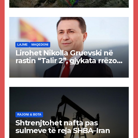
Tetovës nis punimet për
rrugën Tetovë – Prizren
LAJME
MAQEDONI
Lirohet Nikolla Gruevski në
rastin “Talir 2”, gjykata rrëzon
akuzat për ndërtimin e
paligjshëm të selisë së
VMRO-DPMNE-së
RAJONI & BOTA
Shtrenjtohet nafta pas
sulmeve të reja SHBA–Iran