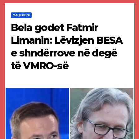
MAQEDONI
Bela godet Fatmir
Limanin: Lëvizjen BESA
e shndërrove në degë
të VMRO-së