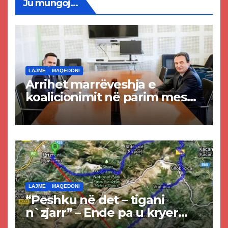
Ju mungoj...
LAJME
MAQEDONI
Arrihet marrëveshja e
koalicionimit në parim mes
Kurtit dhe Abdixhikut
LAJME
MAQEDONI
“Peshku në det – tigani
n`zjarr” – Ende pa u kryer
projekti i tunelit, komuna e