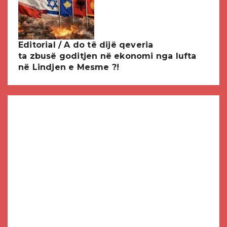
Editorial / A do të dijë qeveria
ta zbusë goditjen në ekonomi nga lufta
në Lindjen e Mesme ?!