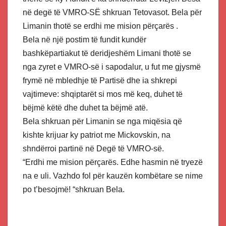
në degë të VMRO-SË shkruan Tetovasot. Bela për
Limanin thotë se erdhi me mision përçarës .
Bela në një postim të fundit kundër
bashkëpartiakut të deridjeshëm Limani thotë se
nga zyret e VMRO-së i sapodalur, u fut me gjysmë
frymë në mbledhje të Partisë dhe ia shkrepi
vajtimeve: shqiptarët si mos më keq, duhet të
bëjmë këtë dhe duhet ta bëjmë atë.
Bela shkruan për Limanin se nga miqësia që
kishte krijuar ky patriot me Mickovskin, na
shndërroi partinë në Degë të VMRO-së.
“Erdhi me mision përçarës. Edhe hasmin në tryezë
na e uli. Vazhdo fol për kauzën kombëtare se nime
po t’besojmë! “shkruan Bela.