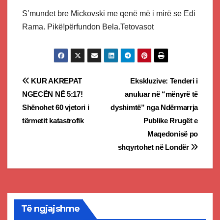
S’mundet bre Mickovski me qenë më i mirë se Edi
Rama. Pikë!përfundon Bela.Tetovasot
Post
KUR AKREPAT
Ekskluzive: Tenderi i
NGECËN NË 5:17!
anuluar në “mënyrë të
navigation
Shënohet 60 vjetori i
dyshimtë” nga Ndërmarrja
tërmetit katastrofik
Publike Rrugët e
Maqedonisë po
shqyrtohet në Londër
Të ngjajshme