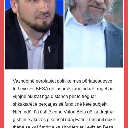
Vazhdojnë përplasjet politike mes përfaqësuesve
të Lëvizjes BESA që tashmë kanë ndarë rrugët por
vijojnë akuzat nga distanca për të treguar
shkaktarët e përçarjes së fundit në këtë subjekt.
Njëri ndër t’a është edhe Valon Bela që ka drejtuar
gishtin e akuzës pikërisht ndaj Fatmir Limanit duke
thënë se ky i fundit e ka shndërruar Lëvizjen Besa