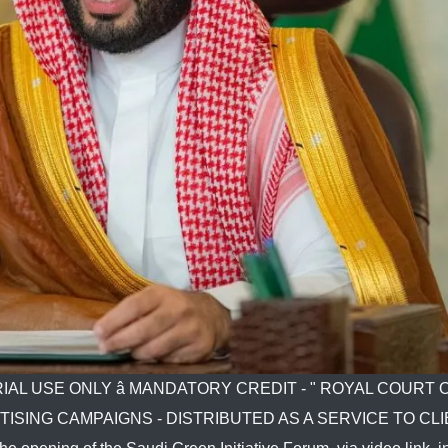
TORIAL USE ONLY â MANDATORY CREDIT - " ROYAL COURT 
ISING CAMPAIGNS - DISTRIBUTED AS A SERVICE TO CLIE