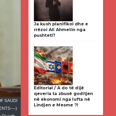
Ja kush planifikoi dhe e
rrëzoi Ali Ahmetin nga
pushteti?
Editorial / A do të dijë
qeveria ta zbusë goditjen
në ekonomi nga lufta në
OF SAUDI
Lindjen e Mesme ?!
NTS----)