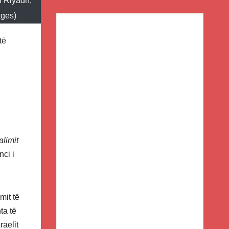
n Riyadh,
ages)
të
limit
nci i
mit të
ta të
raelit