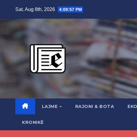
Skip
Sat. Aug 8th, 2026
4:09:58 PM
to
content
LAJME
RAJONI & BOTA
EK
KRONIKË