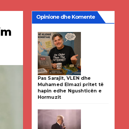
Opinione dhe Komente
im
Pas Sarajit, VLEN dhe
Muhamed Elmazi pritet të
hapin edhe Ngushticën e
Hormuzit