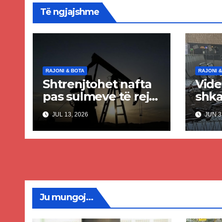
Të ngjajshme
RAJONI & BOTA
RAJONI &
Shtrenjtohet nafta
Vide
pas sulmeve të reja
shka
SHBA–Iran
aero
JUL 13, 2026
JUN 3
Kuva
iran
dhe
plag
Ju mungoj...