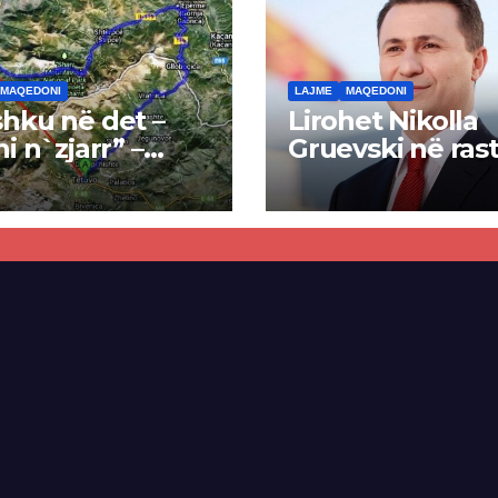
MAQEDONI
LAJME
MAQEDONI
hku në det –
Lirohet Nikolla
ni n`zjarr” –
Gruevski në rast
 pa u kryer
“Talir 2”, gjykat
kti i tunelit,
rrëzon akuzat p
una e Tetovës
ndërtimin e
punimet për
paligjshëm të se
ën Tetovë –
së VMRO-DPMN
ren