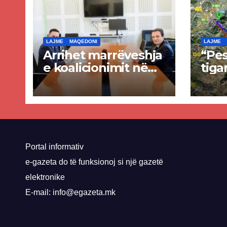
LAJME
MAQEDONI
LAJME
Arrihet marrëveshja
“Pes
e koalicionimit në
tiga
parim mes Kurtit
Ende
dhe Abdixhikut
proje
kom
nis 
rrug
Priz
Portal informativ
e-gazeta do të funksionoj si një gazetë
elektronike
E-mail: info@egazeta.mk