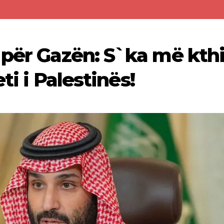
 për Gazën: S`ka më kth
ti i Palestinës!