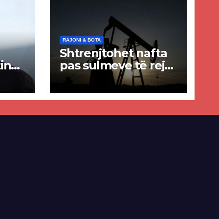
RAJONI & BOTA
Shtrenjtohet nafta
in
pas sulmeve të reja
a
SHBA–Iran
ër
lisë
E-së