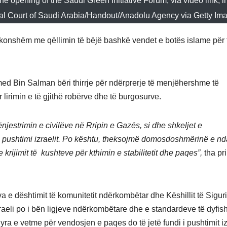
pening of the Saudi Green Initiative Forum, via video link, i
al Court of Saudi Arabia/Handout/Anadolu Agency via Getty Im
akonshëm me qëllimin të bëjë bashkë vendet e botës islame për 
med Bin Salman bëri thirrje për ndërprerje të menjëhershme të
 lirimin e të gjithë robërve dhe të burgosurve.
estrimin e civilëve në Rripin e Gazës, si dhe shkeljet e
 pushtimi izraelit. Po kështu, theksojmë domosdoshmërinë e nda
 krijimit të kushteve për kthimin e stabilitetit dhe paqes”,
tha pri
a e dështimit të komunitetit ndërkombëtar dhe Këshillit të Siguri
raeli po i bën ligjeve ndërkombëtare dhe e standardeve të dyfish
ra e vetme për vendosjen e paqes do të jetë fundi i pushtimit iz