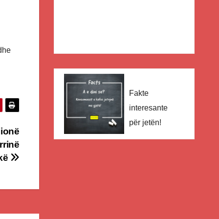
edhe
Fakte
interesante
për jetën!
lionë
rrinë
kë