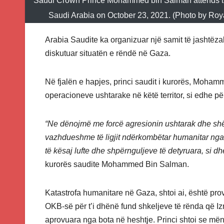
Saudi Crown Prince Mohammed bin Salman attends the o
Saudi Arabia on October 23, 2021. (Photo by Roy
Arabia Saudite ka organizuar një samit të jashtëz
diskutuar situatën e rëndë në Gaza.
Në fjalën e hapjes, princi saudit i kurorës, Moham
operacioneve ushtarake në këtë territor, si edhe për
“Ne dënojmë me forcë agresionin ushtarak dhe shënj
vazhdueshme të ligjit ndërkombëtar humanitar nga
të kësaj lufte dhe shpërnguljeve të detyruara, si dhe
kurorës saudite Mohammed Bin Salman.
Katastrofa humanitare në Gaza, shtoi ai, është prov
OKB-së për t’i dhënë fund shkeljeve të rënda që Iz
aprovuara nga bota në heshtje. Princi shtoi se mëny