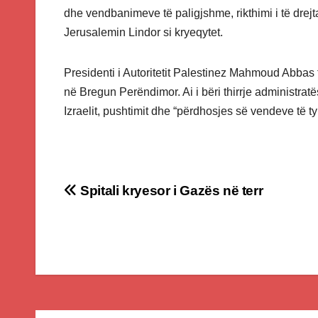
dhe vendbanimeve të paligjshme, rikthimi i të drejtav
Jerusalemin Lindor si kryeqytet.
Presidenti i Autoritetit Palestinez Mahmoud Abbas t
në Bregun Perëndimor. Ai i bëri thirrje administratë
Izraelit, pushtimit dhe “përdhosjes së vendeve të ty
Post
Spitali kryesor i Gazës në terr
navigation