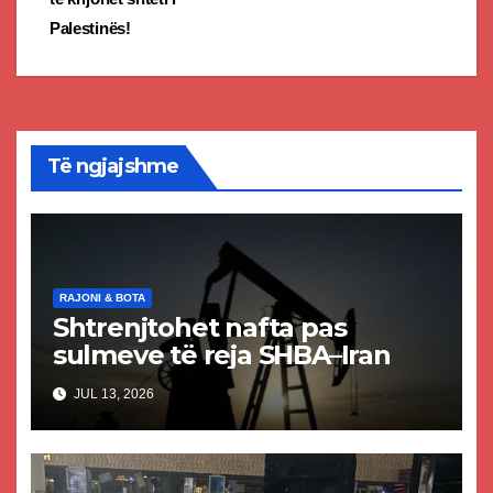
Palestinës!
Të ngjajshme
RAJONI & BOTA
Shtrenjtohet nafta pas
sulmeve të reja SHBA–Iran
JUL 13, 2026