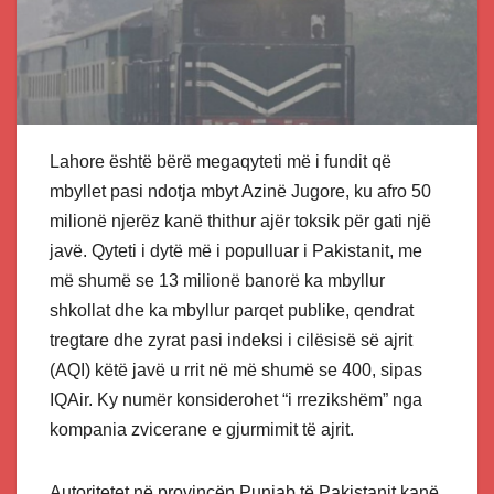
Lahore është bërë megaqyteti më i fundit që
mbyllet pasi ndotja mbyt Azinë Jugore, ku afro 50
milionë njerëz kanë thithur ajër toksik për gati një
javë. Qyteti i dytë më i populluar i Pakistanit, me
më shumë se 13 milionë banorë ka mbyllur
shkollat dhe ka mbyllur parqet publike, qendrat
tregtare dhe zyrat pasi indeksi i cilësisë së ajrit
(AQI) këtë javë u rrit në më shumë se 400, sipas
IQAir. Ky numër konsiderohet “i rrezikshëm” nga
kompania zvicerane e gjurmimit të ajrit.
Autoritetet në provincën Punjab të Pakistanit kanë