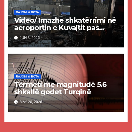
RAJONI & BOTA
Video/ Imazhe shkatërrimi në
aeroportin e Kuvajtit pas
sulmit iranian, një i vdekur
JUN 3, 2026
dhe shumë të plagosur
RAJONI & BOTA
Tërmeti me magnitudë 5.6
shkallë godet Turqinë
MAY 20, 2026