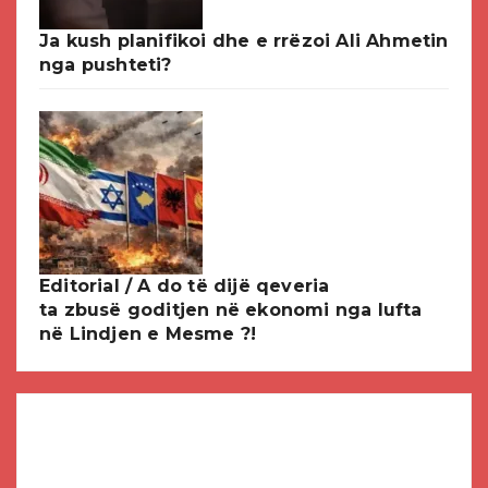
Ja kush planifikoi dhe e rrëzoi Ali Ahmetin
nga pushteti?
Editorial / A do të dijë qeveria
ta zbusë goditjen në ekonomi nga lufta
në Lindjen e Mesme ?!