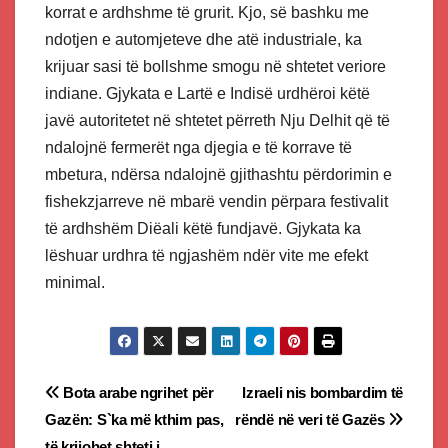
korrat e ardhshme të grurit. Kjo, së bashku me
ndotjen e automjeteve dhe atë industriale, ka
krijuar sasi të bollshme smogu në shtetet veriore
indiane. Gjykata e Lartë e Indisë urdhëroi këtë
javë autoritetet në shtetet përreth Nju Delhit që të
ndalojnë fermerët nga djegia e të korrave të
mbetura, ndërsa ndalojnë gjithashtu përdorimin e
fishekzjarreve në mbarë vendin përpara festivalit
të ardhshëm Diëali këtë fundjavë. Gjykata ka
lëshuar urdhra të ngjashëm ndër vite me efekt
minimal.
Post
Bota arabe ngrihet për
Izraeli nis bombardim të
Gazën: S`ka më kthim pas,
rëndë në veri të Gazës
navigation
të krijohet shteti i