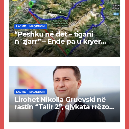
LAJME
MAQEDONI
“Peshku në det – tigani
n`zjarr” – Ende pa u kryer
projekti i tunelit, komuna e
Tetovës nis punimet për
rrugën Tetovë – Prizren
LAJME
MAQEDONI
Lirohet Nikolla Gruevski në
rastin “Talir 2”, gjykata rrëzon
akuzat për ndërtimin e
paligjshëm të selisë së
VMRO-DPMNE-së