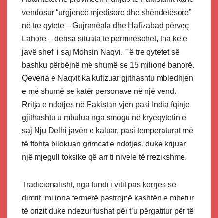
vendosur “urgjencë mjedisore dhe shëndetësore”
në tre qytete – Gujranëala dhe Hafizabad përveç
Lahore – derisa situata të përmirësohet, tha këtë
javë shefi i saj Mohsin Naqvi. Të tre qytetet së
bashku përbëjnë më shumë se 15 milionë banorë.
Qeveria e Naqvit ka kufizuar gjithashtu mbledhjen
e më shumë se katër personave në një vend.
Rritja e ndotjes në Pakistan vjen pasi India fqinje
gjithashtu u mbulua nga smogu në kryeqytetin e
saj Nju Delhi javën e kaluar, pasi temperaturat më
të ftohta bllokuan grimcat e ndotjes, duke krijuar
një mjegull toksike që arriti nivele të rrezikshme.
Tradicionalisht, nga fundi i vitit pas korrjes së
dimrit, miliona fermerë pastrojnë kashtën e mbetur
të orizit duke ndezur fushat për t’u përgatitur për të