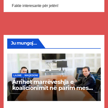
Fakte interesante për jetën!
Ju mungoj...
LAJME
MAQEDONI
Arrihet marrëveshja e
koalicionimit në parim mes
Kurtit dhe Abdixhikut