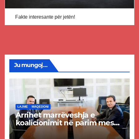
Fakte interesante për jetën!
Ju mungoj...
LAJME
MAQEDONI
Arrihet marrëveshja e
koalicionimit në parim mes
Kurtit dhe Abdixhikut