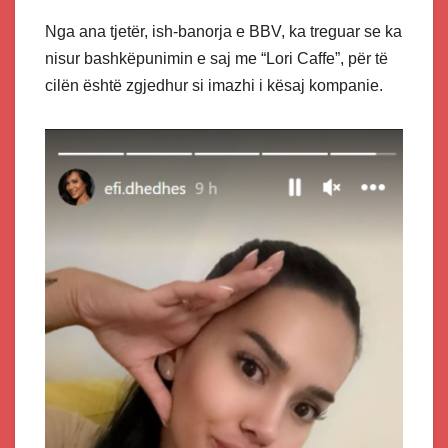
Nga ana tjetër, ish-banorja e BBV, ka treguar se ka
nisur bashkëpunimin e saj me “Lori Caffe”, për të
cilën është zgjedhur si imazhi i kësaj kompanie.