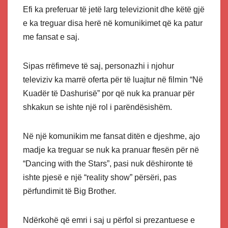
Efi ka preferuar të jetë larg televizionit dhe këtë gjë
e ka treguar disa herë në komunikimet që ka patur
me fansat e saj.
Sipas rrëfimeve të saj, personazhi i njohur
televiziv ka marrë oferta për të luajtur në filmin “Në
Kuadër të Dashurisë” por që nuk ka pranuar për
shkakun se ishte një rol i parëndësishëm.
Në një komunikim me fansat ditën e djeshme, ajo
madje ka treguar se nuk ka pranuar ftesën për në
“Dancing with the Stars”, pasi nuk dëshironte të
ishte pjesë e një “reality show” përsëri, pas
përfundimit të Big Brother.
Ndërkohë që emri i saj u përfol si prezantuese e