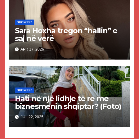
SHOW BIZ
Sara Hoxha tregon “hallin” e
saj në verë
APR 17, 2026
SHOW BIZ
Hati në një lidhje të re me
biznesmenin shqiptar? (Foto)
JUL 22, 2025