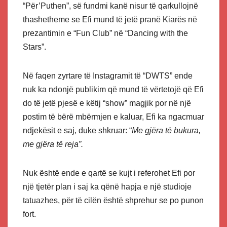
“Për’Puthen”, së fundmi kanë nisur të qarkullojnë
thashetheme se Efi mund të jetë pranë Kiarës në
prezantimin e “Fun Club” në “Dancing with the
Stars”.
Në faqen zyrtare të Instagramit të “DWTS” ende
nuk ka ndonjë publikim që mund të vërtetojë që Efi
do të jetë pjesë e këtij “show” magjik por në një
postim të bërë mbërmjen e kaluar, Efi ka ngacmuar
ndjekësit e saj, duke shkruar: “
Me gjëra të bukura,
me gjëra të reja”.
Nuk është ende e qartë se kujt i referohet Efi por
një tjetër plan i saj ka qënë hapja e një studioje
tatuazhes, për të cilën është shprehur se po punon
fort.