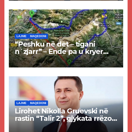
LAJME
MAQEDONI
“Peshku në det – tigani
n`zjarr” – Ende pa u kryer
projekti i tunelit, komuna e
Tetovës nis punimet për
rrugën Tetovë – Prizren
LAJME
MAQEDONI
Lirohet Nikolla Gruevski në
rastin “Talir 2”, gjykata rrëzon
akuzat për ndërtimin e