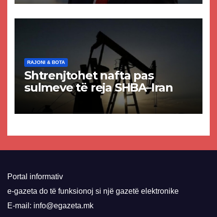
paligjshëm të selisë së
VMRO-DPMNE-së
RAJONI & BOTA
Shtrenjtohet nafta pas
sulmeve të reja SHBA–Iran
Portal informativ
e-gazeta do të funksionoj si një gazetë elektronike
E-mail: info@egazeta.mk