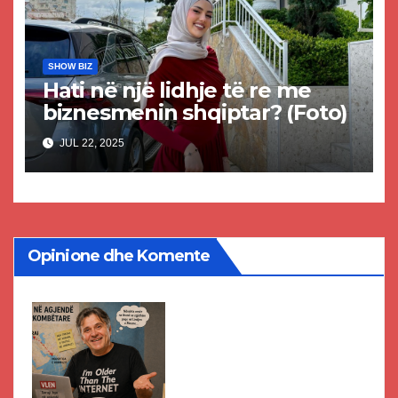
SHOW BIZ
Hati në një lidhje të re me
biznesmenin shqiptar? (Foto)
JUL 22, 2025
Opinione dhe Komente