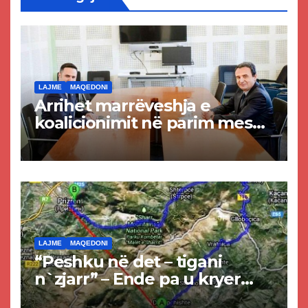
LAJME
MAQEDONI
Arrihet marrëveshja e
koalicionimit në parim mes
Kurtit dhe Abdixhikut
LAJME
MAQEDONI
“Peshku në det – tigani
n`zjarr” – Ende pa u kryer
projekti i tunelit, komuna e