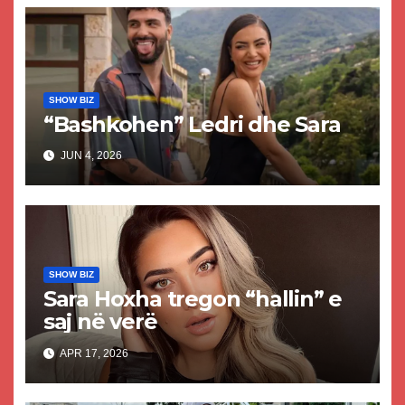
SHOW BIZ
“Bashkohen” Ledri dhe Sara
JUN 4, 2026
SHOW BIZ
Sara Hoxha tregon “hallin” e
saj në verë
APR 17, 2026