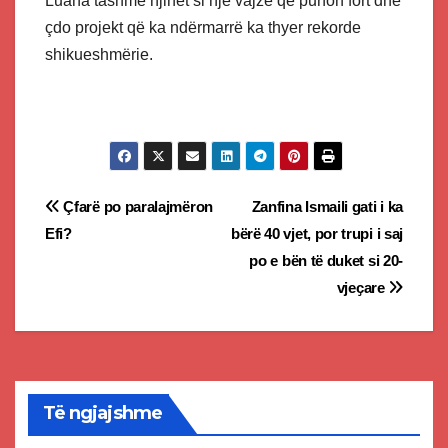
Luana tashmë njihet si një vajzë që punon fort dhe
çdo projekt që ka ndërmarrë ka thyer rekorde
shikueshmërie.
Post
Çfarë po paralajmëron
Zanfina Ismaili gati i ka
Efi?
bërë 40 vjet, por trupi i saj
navigation
po e bën të duket si 20-
vjeҫare
Të ngjajshme