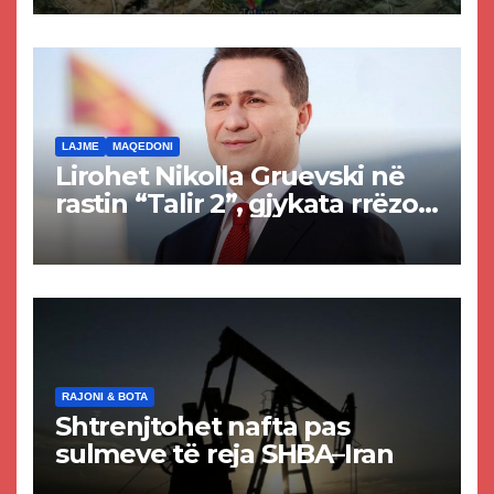
Tetovës nis punimet për
rrugën Tetovë – Prizren
LAJME
MAQEDONI
Lirohet Nikolla Gruevski në
rastin “Talir 2”, gjykata rrëzon
akuzat për ndërtimin e
paligjshëm të selisë së
VMRO-DPMNE-së
RAJONI & BOTA
Shtrenjtohet nafta pas
sulmeve të reja SHBA–Iran