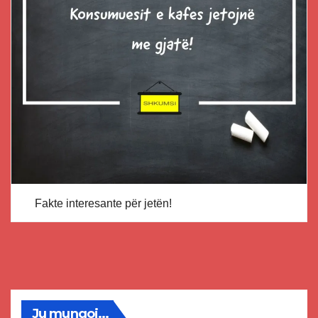
Fakte interesante për jetën!
Ju mungoj...