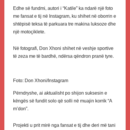
Edhe së fundmi, autori i “Katile” ka ndarë një foto
me fansat e tij në Instagram, ku shihet në oborrin e
shtëpisë teksa të parkuara tre makina luksoze dhe
një motoçiklete.
Në fotografi, Don Xhoni shihet në veshje sportive
të zeza me të bardhë, ndërsa qëndron pranë tyre.
Foto: Don Xhoni/Instagram
Përndryshe, ai aktualisht po shijon suksesin e
këngës së fundit solo që solli në muajin korrik “A
m’don”.
Projekti u prit mirë nga fansat e tij dhe deri më tani