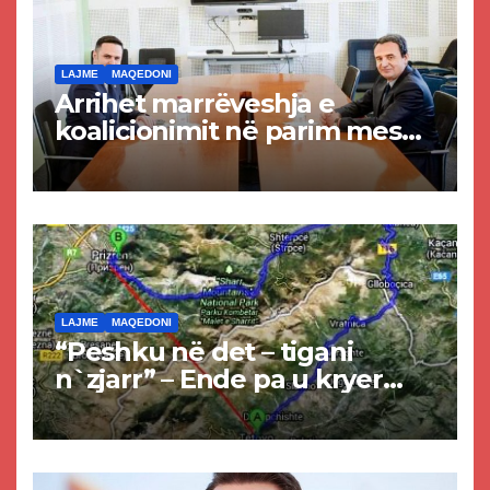
LAJME
MAQEDONI
Arrihet marrëveshja e
koalicionimit në parim mes
Kurtit dhe Abdixhikut
LAJME
MAQEDONI
“Peshku në det – tigani
n`zjarr” – Ende pa u kryer
projekti i tunelit, komuna e
Tetovës nis punimet për
rrugën Tetovë – Prizren