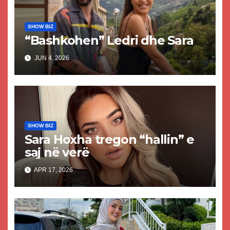
SHOW BIZ
“Bashkohen” Ledri dhe Sara
JUN 4, 2026
SHOW BIZ
Sara Hoxha tregon “hallin” e
saj në verë
APR 17, 2026