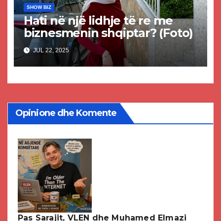
SHOW BIZ
Hati në një lidhje të re me
biznesmenin shqiptar? (Foto)
JUL 22, 2025
Opinione dhe Komente
Pas Sarajit, VLEN dhe Muhamed Elmazi