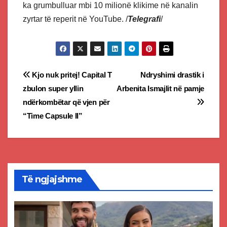
ka grumbulluar mbi 10 milionë klikime në kanalin
zyrtar të reperit në YouTube. /
Telegrafi
/
Post
Kjo nuk pritej! Capital T
Ndryshimi drastik i
zbulon super yllin
Arbenita Ismajlit në pamje
navigation
ndërkombëtar që vjen për
“Time Capsule II”
Të ngjajshme