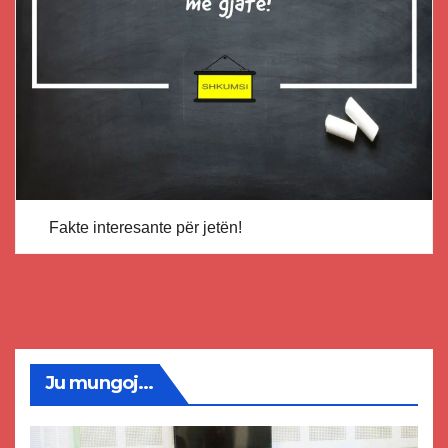
Fakte interesante për jetën!
Ju mungoj...