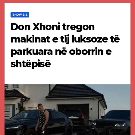
SHOW BIZ
Don Xhoni tregon
makinat e tij luksoze të
parkuara në oborrin e
shtëpisë