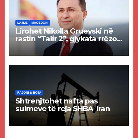
LAJME
MAQEDONI
Lirohet Nikolla Gruevski në
rastin “Talir 2”, gjykata rrëzon
akuzat për ndërtimin e
paligjshëm të selisë së
VMRO-DPMNE-së
RAJONI & BOTA
Shtrenjtohet nafta pas
sulmeve të reja SHBA–Iran