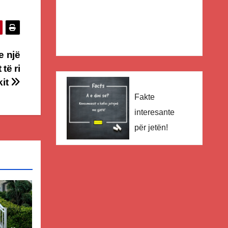
e një
të ri
kit
Fakte
interesante
për jetën!