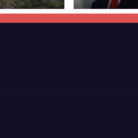
kti i tunelit,
rrëzon akuzat p
una e Tetovës
ndërtimin e
punimet për
paligjshëm të se
ën Tetovë –
së VMRO-DPMN
ren