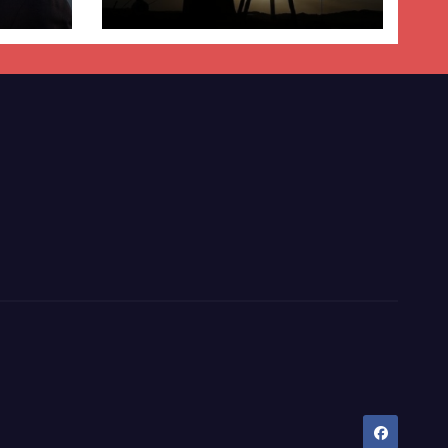
ër
lisë
E-së