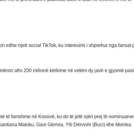
n edhe rrjeti social TikTok, ku interesimi i shprehur nga fansat p
ëron afro 200 milionë kërkime në vetëm dy javë e gjysmë pasi
 më të famshme në Kosovë, ku do të jetë njëri prej të nominuarve
, Santiana Maloku, Gani Gërmia, Ylli Dërvishi (Buci) dhe Monika