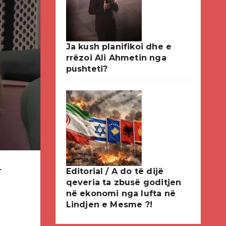
Ja kush planifikoi dhe e
rrëzoi Ali Ahmetin nga
pushteti?
.
Editorial / A do të dijë
qeveria ta zbusë goditjen
në ekonomi nga lufta në
Lindjen e Mesme ?!