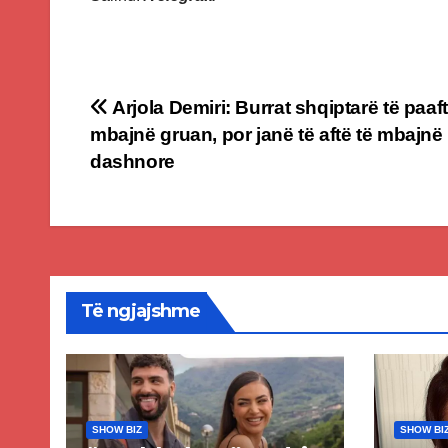
Post
Arjola Demiri: Burrat shqiptarë të paaft
mbajnë gruan, por janë të aftë të mbajnë
navigation
dashnore
Të ngjajshme
SHOW BIZ
SHOW BI