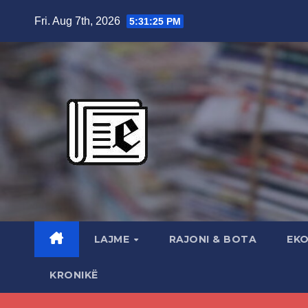
Skip
Fri. Aug 7th, 2026
5:31:27 PM
to
content
LAJME
RAJONI & BOTA
EK
KRONIKË