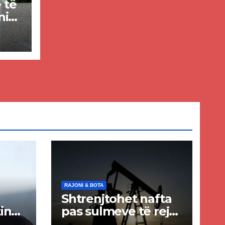
e të
nin
RAJONI & BOTA
Shtrenjtohet nafta
in
pas sulmeve të reja
a
SHBA–Iran