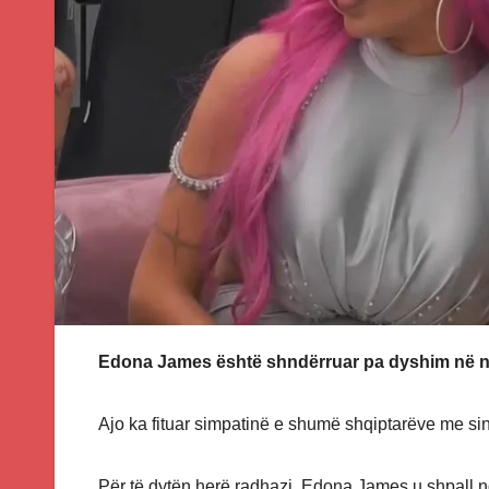
Edona James është shndërruar pa dyshim në një
Ajo ka fituar simpatinë e shumë shqiptarëve me sinq
Për të dytën herë radhazi, Edona James u shpall ndë