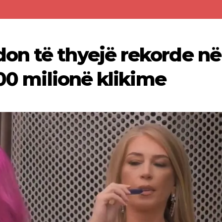
on të thyejë rekorde në
200 milionë klikime