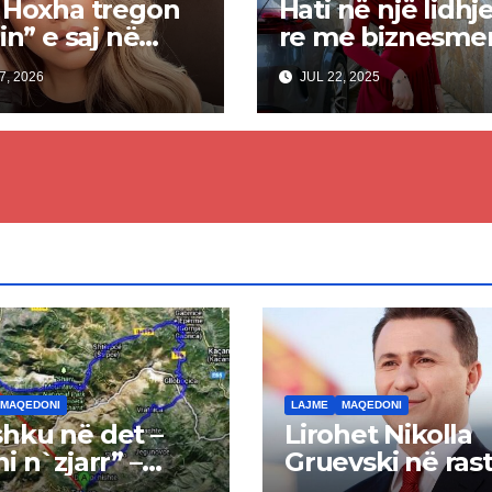
 Hoxha tregon
Hati në një lidhj
in” e saj në
re me biznesme
shqiptar? (Foto)
7, 2026
JUL 22, 2025
MAQEDONI
LAJME
MAQEDONI
hku në det –
Lirohet Nikolla
ni n`zjarr” –
Gruevski në rast
 pa u kryer
“Talir 2”, gjykat