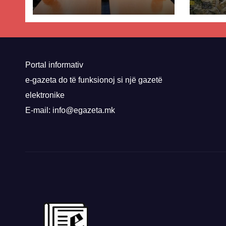
dhe Abdixhikut
proje
kom
nis 
rrug
Priz
Portal informativ
e-gazeta do të funksionoj si një gazetë
elektronike
E-mail: info@egazeta.mk