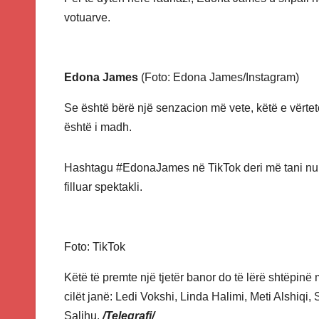
votuarve.
Edona James
(Foto: Edona James/Instagram)
Se është bërë një senzacion më vete, këtë e vërteto
është i madh.
Hashtagu #EdonaJames në TikTok deri më tani num
filluar spektakli.
Foto: TikTok
Këtë të premte një tjetër banor do të lërë shtëpinë
cilët janë: Ledi Vokshi, Linda Halimi, Meti Alshiqi
Salihu.
/Telegrafi/