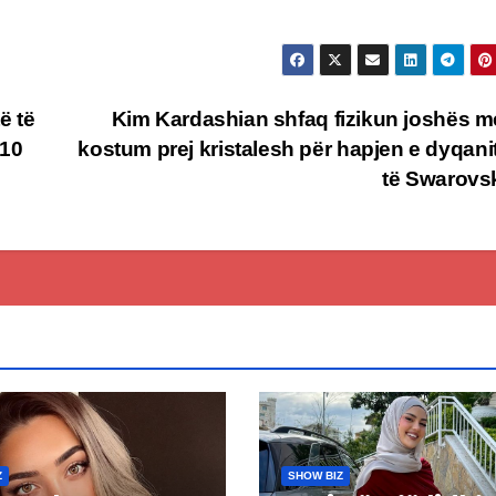
ë të
Kim Kardashian shfaq fizikun joshës m
 10
kostum prej kristalesh për hapjen e dyqanit 
të Swarovs
Z
SHOW BIZ