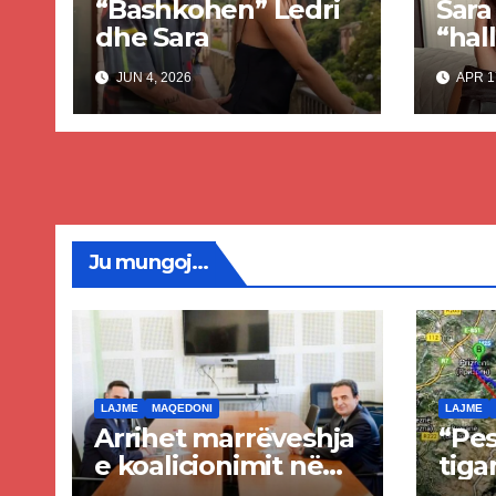
“Bashkohen” Ledri
Sara
dhe Sara
“hall
verë
JUN 4, 2026
APR 1
Ju mungoj...
LAJME
MAQEDONI
LAJME
Arrihet marrëveshja
“Pes
e koalicionimit në
tiga
parim mes Kurtit
Ende