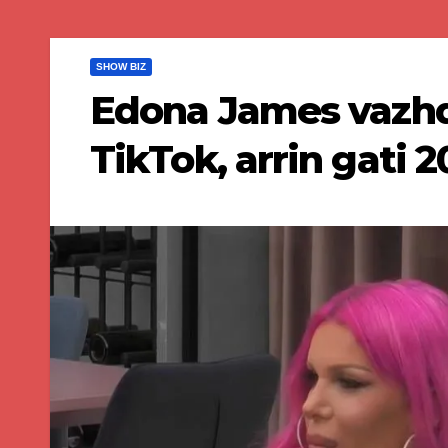
SHOW BIZ
Edona James vazhd
TikTok, arrin gati 