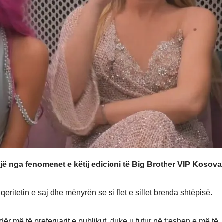
 nga fenomenet e këtij edicioni të Big Brother VIP Kosova
eritetin e saj dhe mënyrën se si flet e sillet brenda shtëpisë.
r më të preferuarit e publikut, duke u futur në treshen e më të