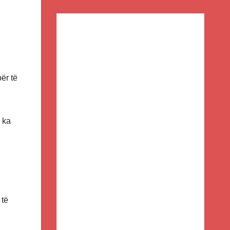
ër të
 ka
 të