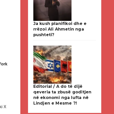
Ja kush planifikoi dhe e
rrëzoi Ali Ahmetin nga
pushteti?
York
Editorial / A do të dijë
qeveria ta zbusë goditjen
në ekonomi nga lufta në
Lindjen e Mesme ?!
ki X