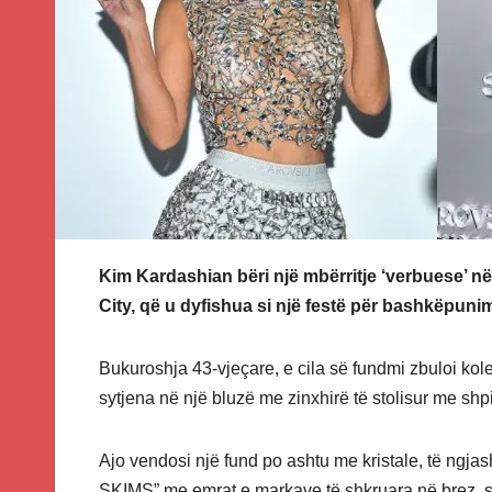
Kim Kardashian bëri një mbërritje ‘verbuese’ në
City, që u dyfishua si një festë për bashkëpuni
Bukuroshja 43-vjeçare, e cila së fundmi zbuloi kol
sytjena në një bluzë me zinxhirë të stolisur me shp
Ajo vendosi një fund po ashtu me kristale, të ngj
SKIMS” me emrat e markave të shkruara në brez,