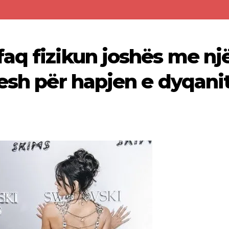
aq fizikun joshës me nj
lesh për hapjen e dyqani