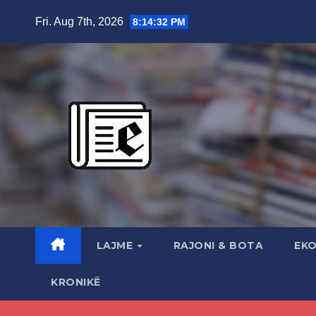
Skip
Fri. Aug 7th, 2026
8:14:33 PM
to
content
LAJME
RAJONI & BOTA
EK
KRONIKË