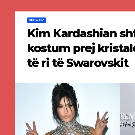
SHOW BIZ
Kim Kardashian shf
kostum prej krista
të ri të Swarovskit