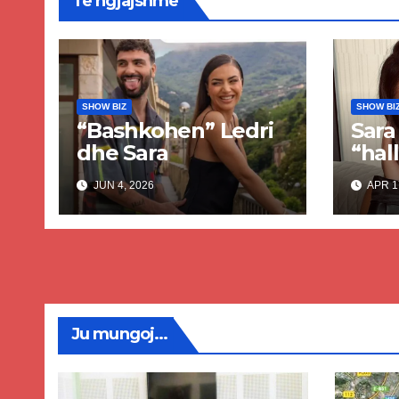
Të ngjajshme
SHOW BIZ
SHOW BI
“Bashkohen” Ledri
Sara
dhe Sara
“hall
verë
JUN 4, 2026
APR 1
Ju mungoj...