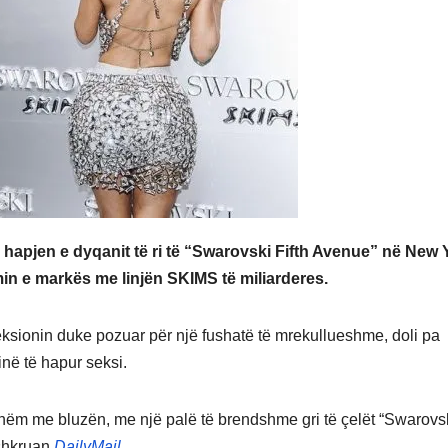
 hapjen e dyqanit të ri të “Swarovski Fifth Avenue” në New 
min e markës me linjën SKIMS të miliarderes.
eksionin duke pozuar për një fushatë të mrekullueshme, doli pa
inë të hapur seksi.
ashëm me bluzën, me një palë të brendshme gri të çelët “Swarovs
 shkruan
DailyMail.