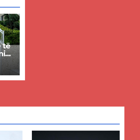
e të
nin