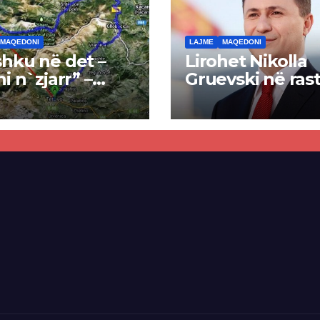
MAQEDONI
LAJME
MAQEDONI
hku në det –
Lirohet Nikolla
ni n`zjarr” –
Gruevski në rast
 pa u kryer
“Talir 2”, gjykat
kti i tunelit,
rrëzon akuzat p
una e Tetovës
ndërtimin e
punimet për
paligjshëm të se
ën Tetovë –
së VMRO-DPMN
ren