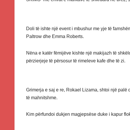
Doli të ishte një event i mbushur me yje të fams
Paltrow dhe Emma Roberts.
Nëna e katër fëmijëve kishte një makijazh të shkë
përzierjeje të përsosur të rimeleve kafe dhe të zi.
Grimerja e saj e re, Rokael Lizama, shtoi një palë 
të mahnitshme.
Kim përfundoi dukjen magjepsëse duke i kapur flokët