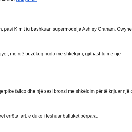
hëm, pasi Kimit iu bashkuan supermodelja Ashley Graham, Gwyne
lqyer, me një buzëkuq nudo me shkëlqim, gjithashtu me një
qerpikë fallco dhe një sasi bronzi me shkëlqim për të krijuar një 
 errëta lart, e duke i lëshuar balluket përpara.