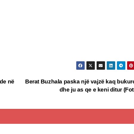
de në
Berat Buzhala paska një vajzë kaq buku
dhe ju as qe e keni ditur (Fo