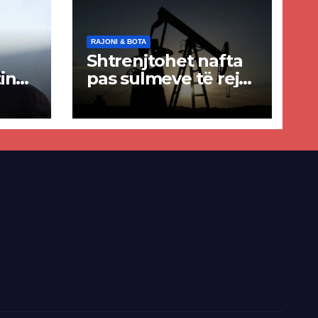
RAJONI & BOTA
Shtrenjtohet nafta
in
pas sulmeve të reja
a
SHBA–Iran
ër
lisë
E-së