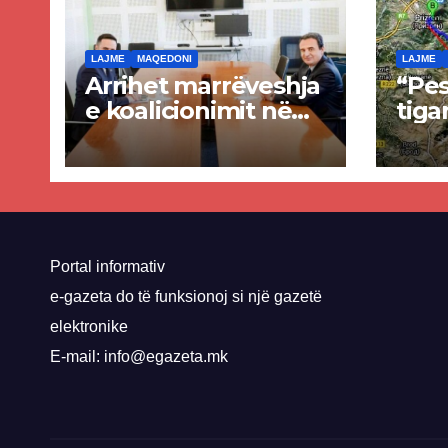
LAJME
MAQEDONI
LAJME
Arrihet marrëveshja
“Pes
e koalicionimit në
tiga
parim mes Kurtit
Ende
dhe Abdixhikut
proje
kom
nis 
rrug
Priz
Portal informativ
e-gazeta do të funksionoj si një gazetë
elektronike
E-mail: info@egazeta.mk