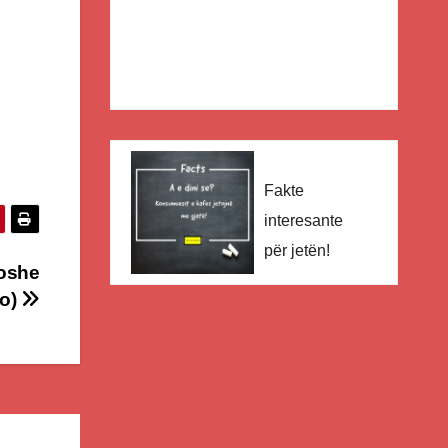
Fakte
interesante
për jetën!
roshe
to)