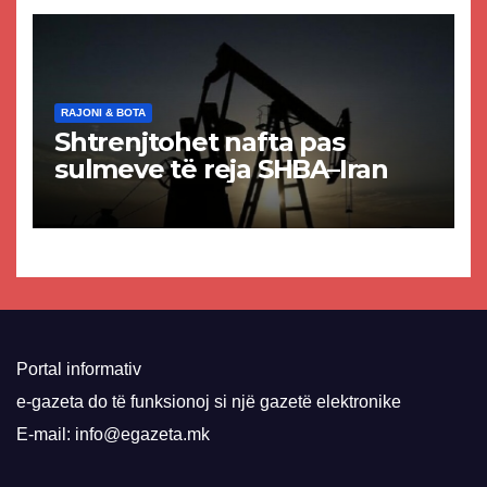
VMRO-DPMNE-së
RAJONI & BOTA
Shtrenjtohet nafta pas
sulmeve të reja SHBA–Iran
Portal informativ
e-gazeta do të funksionoj si një gazetë elektronike
E-mail: info@egazeta.mk