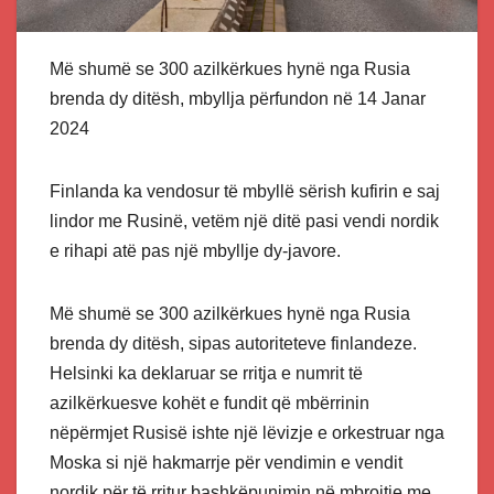
Më shumë se 300 azilkërkues hynë nga Rusia
brenda dy ditësh, mbyllja përfundon në 14 Janar
2024
Finlanda ka vendosur të mbyllë sërish kufirin e saj
lindor me Rusinë, vetëm një ditë pasi vendi nordik
e rihapi atë pas një mbyllje dy-javore.
Më shumë se 300 azilkërkues hynë nga Rusia
brenda dy ditësh, sipas autoriteteve finlandeze.
Helsinki ka deklaruar se rritja e numrit të
azilkërkuesve kohët e fundit që mbërrinin
nëpërmjet Rusisë ishte një lëvizje e orkestruar nga
Moska si një hakmarrje për vendimin e vendit
nordik për të rritur bashkëpunimin në mbrojtje me