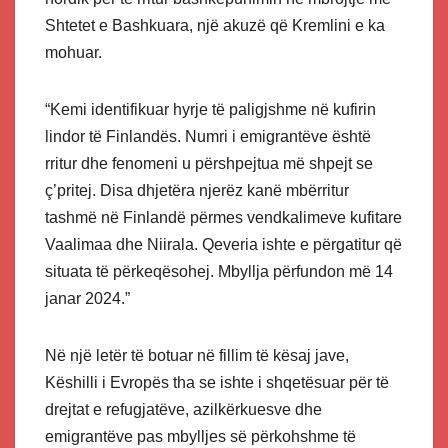
Shtetet e Bashkuara, një akuzë që Kremlini e ka
mohuar.
“Kemi identifikuar hyrje të paligjshme në kufirin
lindor të Finlandës. Numri i emigrantëve është
rritur dhe fenomeni u përshpejtua më shpejt se
ç’pritej. Disa dhjetëra njerëz kanë mbërritur
tashmë në Finlandë përmes vendkalimeve kufitare
Vaalimaa dhe Niirala. Qeveria ishte e përgatitur që
situata të përkeqësohej. Mbyllja përfundon më 14
janar 2024.”
Në një letër të botuar në fillim të kësaj jave,
Këshilli i Evropës tha se ishte i shqetësuar për të
drejtat e refugjatëve, azilkërkuesve dhe
emigrantëve pas mbylljes së përkohshme të