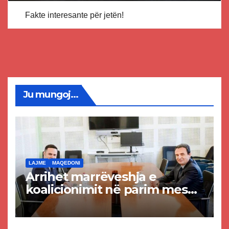
Fakte interesante për jetën!
Ju mungoj...
LAJME
MAQEDONI
Arrihet marrëveshja e
koalicionimit në parim mes
Kurtit dhe Abdixhikut