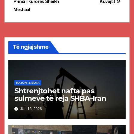
Princi i kurorës Sheikh
Kuvajtit
navigation
Meshaal
Të ngjajshme
RAJONI & BOTA
Shtrenjtohet nafta pas
sulmeve të reja SHBA–Iran
JUL 13, 2026