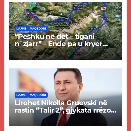
LAJME
MAQEDONI
“Peshku në det – tigani
n`zjarr” – Ende pa u kryer
projekti i tunelit, komuna e
Tetovës nis punimet për
rrugën Tetovë – Prizren
LAJME
MAQEDONI
Lirohet Nikolla Gruevski në
rastin “Talir 2”, gjykata rrëzon
akuzat për ndërtimin e
paligjshëm të selisë së