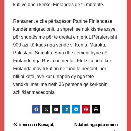
kufijve dhe i kërkoi Finlandës që t’i mbronte.
Rantanen, e cila përfaqëson Partinë Finlandeze
kundër emigracionit, u shpreh se nuk kishte arsye
për shqetësime për të drejtat e njeriut. Përafërsisht
900 azilkërkues nga vende si Kenia, Maroku,
Pakistani, Somalia, Siria dhe Jemeni hynë në
Finlandë nga Rusia në nëntor. Fluksi u ndal kur
Finlanda mbylli kufirin në fund të nëntorit, por
rifilloi këtë javë kur u hapën dy nga tetë
vendkalimet, me rreth 36 persona që kërkonin
azil./klanmacedonia
Post
Emiri i ri i Kuvajtit,
Ndahet nga jeta emiri i