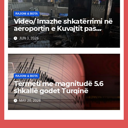
RAJONI & BOTA
Video/ Imazhe shkatërrimi në
aeroportin e Kuvajtit pas
sulmit iranian, një i vdekur
JUN 3, 2026
dhe shumë të plagosur
RAJONI & BOTA
Tërmeti me magnitudë 5.6
shkallë godet Turqinë
MAY 20, 2026