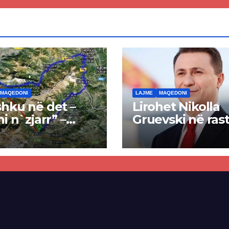
MAQEDONI
LAJME
MAQEDONI
hku në det –
Lirohet Nikolla
ni n`zjarr” –
Gruevski në rast
 pa u kryer
“Talir 2”, gjykat
kti i tunelit,
rrëzon akuzat p
una e Tetovës
ndërtimin e
punimet për
paligjshëm të se
ën Tetovë –
së VMRO-DPMN
ren