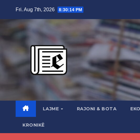
Skip
Fri. Aug 7th, 2026
8:30:15 PM
to
content
LAJME
RAJONI & BOTA
EK
KRONIKË