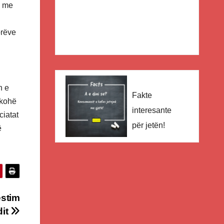
e me
orëve
n e
Fakte
 kohë
interesante
ciatat
për jetën!
ë
estim
dit