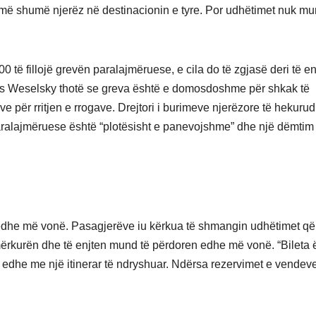
a më shumë njerëz në destinacionin e tyre. Por udhëtimet nuk mu
 të fillojë grevën paralajmëruese, e cila do të zgjasë deri të en
aus Weselsky thotë se greva është e domosdoshme për shkak të
për rritjen e rrogave. Drejtori i burimeve njerëzore të hekuru
paralajmëruese është “plotësisht e panevojshme” dhe një dëmtim 
 edhe më vonë. Pasagjerëve iu kërkua të shmangin udhëtimet që
mërkurën dhe të enjten mund të përdoren edhe më vonë. “Bileta 
r, edhe me një itinerar të ndryshuar. Ndërsa rezervimet e vendev