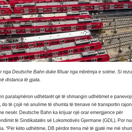
 nga Deutsche Bahn duke filluar nga mbrëmja e sotme. Si rezul
ë distanca të gjata.
 paralajmëron udhëtarët që të shmangin udhëtimet e panevo
 do të çojë në anulime të shumta të trenave në transportin rajon
 dhe nesër. Deutsche Bahn ka krijuar një orar emergjence për
 vendimit të Sindikatatës së Lokomotivës Gjermane (GDL). Por num
nia. “Për këto udhëtime, DB përdor trena më të gjatë me më shu