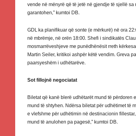
vende në mënyrë që të jetë në gjendje të sjellë s
garantohen,” kumtoi DB.
GDL ka planifikuar që sonte (e mërkurë) në ora 22:00
në mbrëmje, në orën 18:00. Shefi i sindikatës Cl
mosmarrëveshjeve me punëdhënësit rreth kërkesave 
Martin Seiler, kritikoi ashpër këtë vendim. Greva 
paarsyeshëm i udhëtarëve.
Sot fillojnë negociatat
Biletat që kanë blerë udhëtarët mund të përdoren
mund të shtyhen. Ndërsa biletat për udhëtimet të 
e vlefshme për udhëtimin në destinacionin fillesta
mund të anulohen pa pagesë,” kumtoi DB.