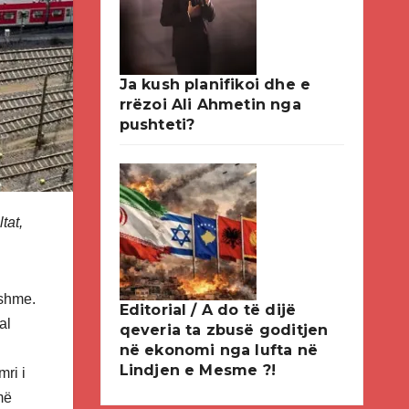
Ja kush planifikoi dhe e
rrëzoi Ali Ahmetin nga
pushteti?
tat,
jshme.
Editorial / A do të dijë
al
qeveria ta zbusë goditjen
në ekonomi nga lufta në
Lindjen e Mesme ?!
ri i
më