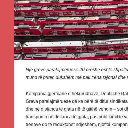
Një grevë paralajmëruese 20-orëshe është shpallur
mund të priten dukshëm më pak trena rajonal dhe n
Kompania gjermane e hekurudhave, Deutsche Bahn
Greva paralajmëruese që ka bërë të ditur sindikata,
dhe në distanca të gjata në të gjithë vendin – sot
transportin në distanca të gjata, pas publikimit të
trenave do të reduktohet ndjeshëm, njoftoi kompa