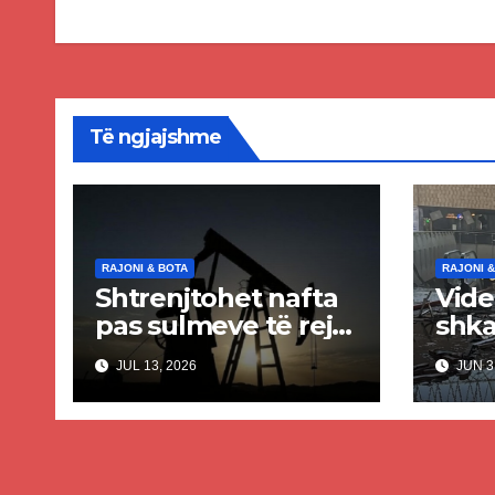
Të ngjajshme
RAJONI & BOTA
RAJONI &
Shtrenjtohet nafta
Vide
pas sulmeve të reja
shka
SHBA–Iran
aero
JUL 13, 2026
JUN 3
Kuva
iran
dhe
plag