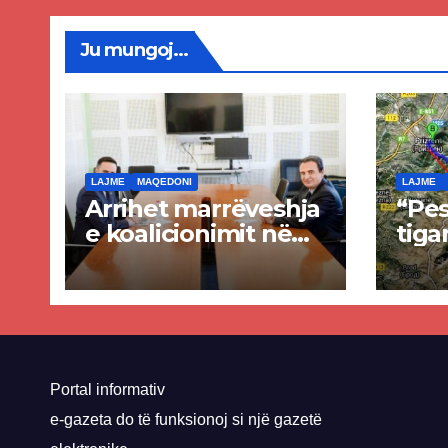
Ju mungoj...
LAJME
MAQEDONI
LAJME
Arrihet marrëveshja
“Pes
e koalicionimit në
tiga
parim mes Kurtit
Ende
dhe Abdixhikut
proje
kom
nis 
rrug
Priz
Portal informativ
e-gazeta do të funksionoj si një gazetë