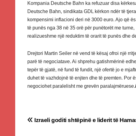
Kompania Deutsche Bahn ka refuzuar disa kërkesa 
Deutsche Bahn, sindikata GDL kërkon ndër të tjer
kompensimi inflacioni deri në 3000 euro. Ajo që ë
të punës nga 38 në 35 orë për punëtorët me turne,
realizueshme një reduktim të orarit të punës dhe de
Drejtori Martin Seiler në vend të kësaj ofroi një rr
parë të negociatave. Ai shprehu gatishmërinë edhe
tepër të gjatë, në fund të fundit, një ofertë jo e m
duhet të vazhdojnë të enjten dhe të premten. Por 
negociohet paralelisht me grevën paralajmëruese.
Post
Izraeli goditi shtëpinë e liderit të Hama
navigation