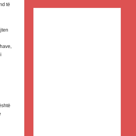
nd të
jten
dhave,
i
është
e