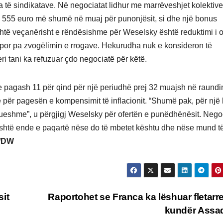
të sindikatave. Në negociatat lidhur me marrëveshjet kolektiv
a 555 euro më shumë në muaj për punonjësit, si dhe një bonus
shtë veçanërisht e rëndësishme për Weselsky është reduktimi i 
 por pa zvogëlimin e rrogave. Hekurudha nuk e konsideron të
ri tani ka refuzuar çdo negociatë për këtë.
itje pagash 11 për qind për një periudhë prej 32 muajsh në raundi
 për pagesën e kompensimit të inflacionit. “Shumë pak, për një
jaftueshme”, u përgjigj Weselsky për ofertën e punëdhënësit. Nego
është ende e paqartë nëse do të mbetet kështu dhe nëse mund t
/DW
sit
Raportohet se Franca ka lëshuar fletarr
kundër Assa