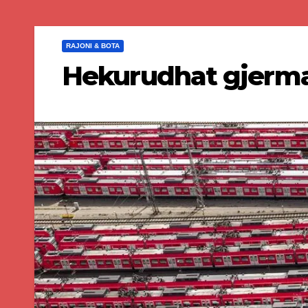
RAJONI & BOTA
Hekurudhat gjerma