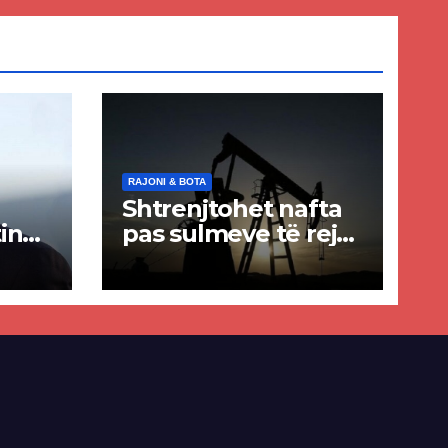
RAJONI & BOTA
Shtrenjtohet nafta
in
pas sulmeve të reja
a
SHBA–Iran
ër
lisë
E-së