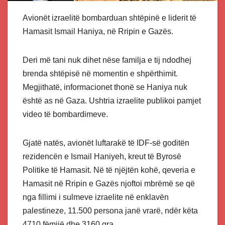
Avionët izraelitë bombarduan shtëpinë e liderit të
Hamasit Ismail Haniya, në Rripin e Gazës.
Deri më tani nuk dihet nëse familja e tij ndodhej
brenda shtëpisë në momentin e shpërthimit.
Megjithatë, informacionet thonë se Haniya nuk
është as në Gaza. Ushtria izraelite publikoi pamjet
video të bombardimeve.
Gjatë natës, avionët luftarakë të IDF-së goditën
rezidencën e Ismail Haniyeh, kreut të Byrosë
Politike të Hamasit. Në të njëjtën kohë, qeveria e
Hamasit në Rripin e Gazës njoftoi mbrëmë se që
nga fillimi i sulmeve izraelite në enklavën
palestineze, 11.500 persona janë vrarë, ndër këta
4710 fëmijë dhe 3160 gra.