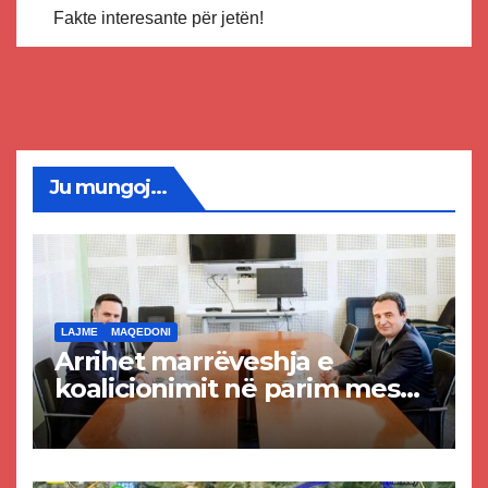
Fakte interesante për jetën!
Ju mungoj...
LAJME
MAQEDONI
Arrihet marrëveshja e
koalicionimit në parim mes
Kurtit dhe Abdixhikut