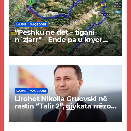
LAJME
MAQEDONI
“Peshku në det – tigani
n`zjarr” – Ende pa u kryer
projekti i tunelit, komuna e
Tetovës nis punimet për
rrugën Tetovë – Prizren
LAJME
MAQEDONI
Lirohet Nikolla Gruevski në
rastin “Talir 2”, gjykata rrëzon
akuzat për ndërtimin e
paligjshëm të selisë së
VMRO-DPMNE-së