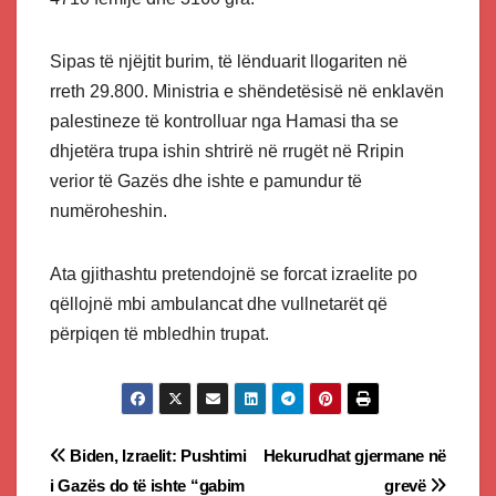
Sipas të njëjtit burim, të lënduarit llogariten në
rreth 29.800. Ministria e shëndetësisë në enklavën
palestineze të kontrolluar nga Hamasi tha se
dhjetëra trupa ishin shtrirë në rrugët në Rripin
verior të Gazës dhe ishte e pamundur të
numëroheshin.
Ata gjithashtu pretendojnë se forcat izraelite po
qëllojnë mbi ambulancat dhe vullnetarët që
përpiqen të mbledhin trupat.
Post
Biden, Izraelit: Pushtimi
Hekurudhat gjermane në
i Gazës do të ishte “gabim
grevë