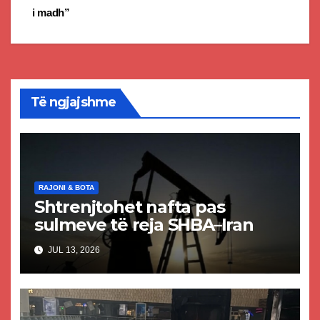
navigation
i madh”
Të ngjajshme
RAJONI & BOTA
Shtrenjtohet nafta pas
sulmeve të reja SHBA–Iran
JUL 13, 2026