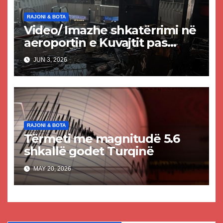
RAJONI & BOTA
Video/ Imazhe shkatërrimi në
aeroportin e Kuvajtit pas
sulmit iranian, një i vdekur
JUN 3, 2026
dhe shumë të plagosur
RAJONI & BOTA
Tërmeti me magnitudë 5.6
shkallë godet Turqinë
MAY 20, 2026