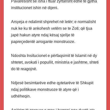
Pavarësisht se isha i ftuar zyrtarisht edhe të gjitha
institucionet ishin në dijeni.
Arsyeja e ndalimit shprehet në letër; e normalisht
nuk ke ku të ankohesh vetëm se te Zoti; që tjua
japë hakun atyre ndaj kësaj sjellje të
papreçedentë arrogante monstruoze.
Ndoshta Insitucionet e përfaqsimit të Islamit në dy
shtetet, avokati i popullit, ministria e jashtme, shteti
do të reagojnë.
Ndjesë besimtarëve edhe qytetarëve të Shkupit
ndaj politikave monstruoze të atyre që i
udhëheqin.