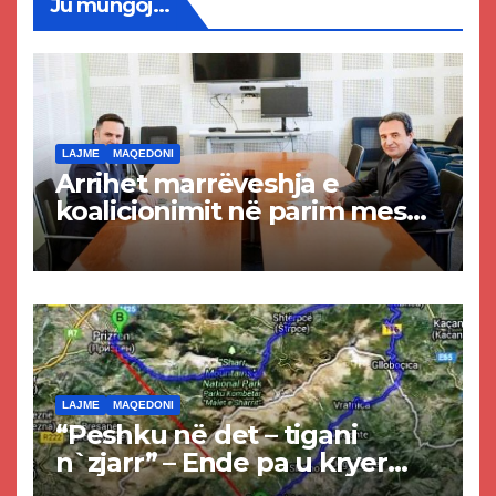
Ju mungoj...
LAJME
MAQEDONI
Arrihet marrëveshja e
koalicionimit në parim mes
Kurtit dhe Abdixhikut
LAJME
MAQEDONI
“Peshku në det – tigani
n`zjarr” – Ende pa u kryer
projekti i tunelit, komuna e