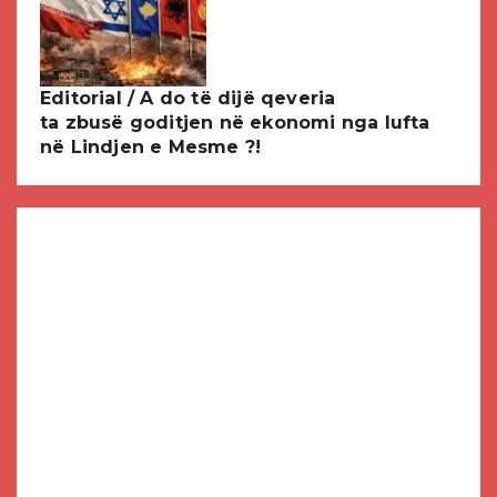
Editorial / A do të dijë qeveria
ta zbusë goditjen në ekonomi nga lufta
në Lindjen e Mesme ?!