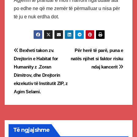
Agjërim të pranuar e mos i harroni nga duatë ata
po edhe ne që me zemër të përmalluar u nisa për
të ju e nuk erdha dot.
Post
Bexheti takon zv.
Për herë të parë, puna e
Drejtorin e Habitat for
natës njihet si faktor risku
navigation
Humanity z .Zoran
ndaj kancerit
Dimitrov, dhe Drejtorin
ekzekutiv të Institutit ZIP, z
Agim Selami.
Të ngjajshme