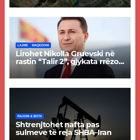
Tetovës nis punimet për
rrugën Tetovë – Prizren
LAJME
MAQEDONI
Lirohet Nikolla Gruevski në
rastin “Talir 2”, gjykata rrëzon
akuzat për ndërtimin e
paligjshëm të selisë së
VMRO-DPMNE-së
RAJONI & BOTA
Shtrenjtohet nafta pas
sulmeve të reja SHBA–Iran